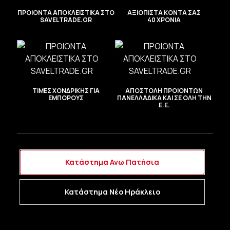
ΠΡΟΙΟΝΤΑ ΑΠΟΚΛΕΙΣΤΙΚΑ ΣΤΟ
Εύκολη τοποθέτηση
ΑΞΙΟΠΙΣΤΑ ΚΟΝΤΑ ΣΑΣ
SAVELTRADE.GR
40 ΧΡΟΝΙΑ
Ταιριάζει σε τα περισσότερα καθίσματα
Εύκολο καθάρισμα
ΤΙΜΕΣ ΧΟΝΔΡΙΚΗΣ ΓΙΑ
ΑΠΟΣΤΟΛΗ ΠΡΟΙΟΝΤΩΝ
ΕΜΠΟΡΟΥΣ
ΠΑΝΕΛΛΑΔΙΚΑ ΚΑΙ ΣΕ ΟΛΗ ΤΗΝ
Ε.Ε.
Κατάστημα Ανω Πατήσια
Κατάστημα Νέο Ηράκλειο