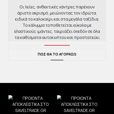
Οι λείες, ανθεκτικές χάντρες παρέχουν
άριστο αερισμό, μειώνοντας τον ιδρώτα,
ειδικά το καλοκαίρι και στα μεγάλα ταξίδια.
Το κάλυμμα τοποθετείται εύκολα με
ελαστικούς ιμάντες, ταιριάζει σχεδόν σε όλα
τα καθίσματα αυτοκινήτου και προστατεύει
την ταπετσαρία από φθορά.
Χαρακτηριστικά:
ΠΩΣ ΘΑ ΤΟ ΑΓΟΡΑΣΩ
Διαστάσεις: 44x106 cm
Υλικό: Ξύλινες χάντρες
Χρώμα: Μαύρο
Ιδανικό για καλοκαίρι/μεγάλες
διαδρομές
Κλασική εμφάνιση