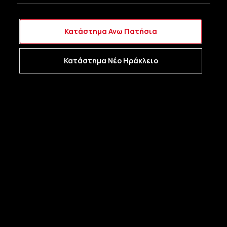
Κατάστημα Ανω Πατήσια
Κατάστημα Νέο Ηράκλειο