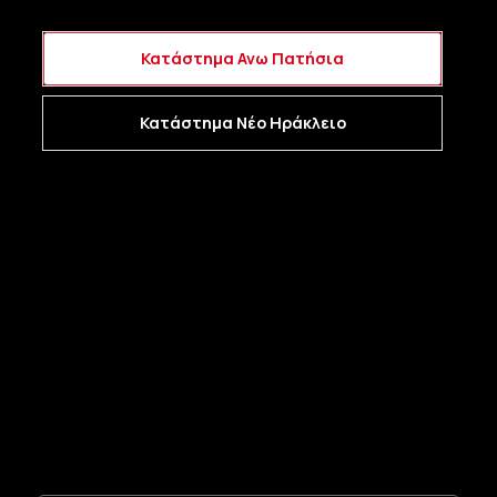
Κατάστημα Ανω Πατήσια
Κατάστημα Νέο Ηράκλειο