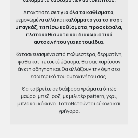
καλύμματα καθισμάτων αυτοκινήτου
.
Αποκτήστε
σετ για όλα τα καθίσματα
,
μεμονωμένα αλλά και
καλύμματα για το πορτ
μπαγκάζ
, τα
πίσω καθίσματα
,
προσκέφαλα,
πλατοκαθίσματα και διαχωριστικά
αυτοκινήτου για κατοικίδια
.
Κατασκευασμένα από πολυεστέρα, δερματίνη,
ψάθα και πετσετέ ύφασμα, θα σας χαρίσουν
άνετη οδήγηση και θα αλλάξουν την όψη στο
εσωτερικό του αυτοκινήτου σας.
Θα τα βρείτε σε διάφορα χρώματα όπως
μαύρο, μπεζ, ροζ, με μιλιτέρ pattern, γκρι,
μπλε και κόκκινο. Τοποθετούνται εύκολα και
γρήγορα.