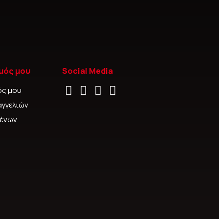
μός μου
Social Media
ός μου
αγγελιών
μένων