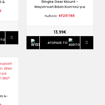
Ringke Gear Mount –
ό &
Μαγνητική Βάση Κινητού για
0
Ταμπλό Αυτοκινήτου –
υμίνιο
KF231765
Κωδικός:
Μεταλλικός Σχεδιασμός –
Μαύρη
13,99€
ΑΓΟΡΑΣΈ ΤΟ
η 4-
 Θήκη
0