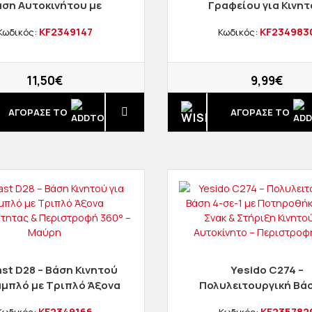
ση Αυτοκινήτου με
Γραφείου για Κινητ
ματη Φόρτιση 15W για
Tablet 4.7"–7.2",
KF2349147
KF234983
Κωδικός:
Κωδικός:
εραγωγό (Μαύρη)
Ρυθμιζόμενη από Αλο
– Ασημί
11,50€
9,99€
ΑΓΟΡΑΣΈ ΤΟ
ΑΓΟΡΑΣΈ ΤΟ
st D28 – Βάση Κινητού
Yesido C274 –
αμπλό με Τριπλό Άξονα
Πολυλειτουργική Βάσ
Σταθερότητας &
σε-1 με Ποτηροθήκη,
KF2349166
KF235782