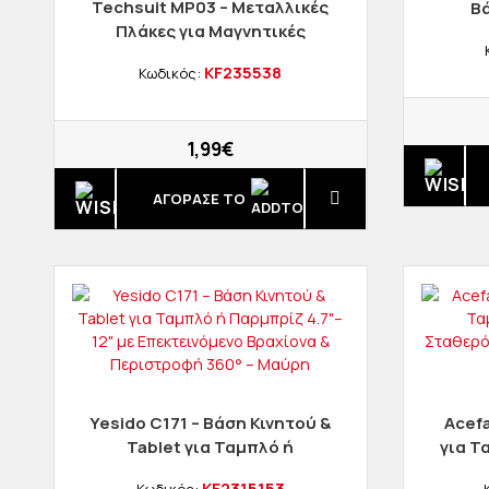
Techsuit MP03 – Μεταλλικές
Βά
Πλάκες για Μαγνητικές
Ασύρ
Βάσεις (Σετ 2 Τεμαχίων) με
Α
KF235538
Κωδικός:
Matte Επίστρωση &
Αυτοκόλλητο 3M (Μαύρες)
1,99€
ΑΓΟΡΑΣΈ ΤΟ
Yesido C171 – Βάση Κινητού &
Acefa
Tablet για Ταμπλό ή
για Τ
Παρμπρίζ 4.7"–12" με
KF2315153