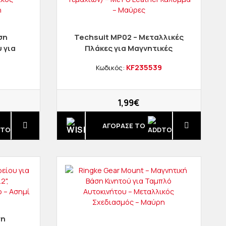
ση
Techsuit MP02 – Μεταλλικές
 για
Πλάκες για Μαγνητικές
ravity
Βάσεις (Σετ 2 Τεμαχίων) – Με
4
KF235539
Κωδικός:
ός
PU Leather Κάλυμμα –
ρη
Μαύρες
1,99€
ΑΓΟΡΑΣΈ ΤΟ
ση