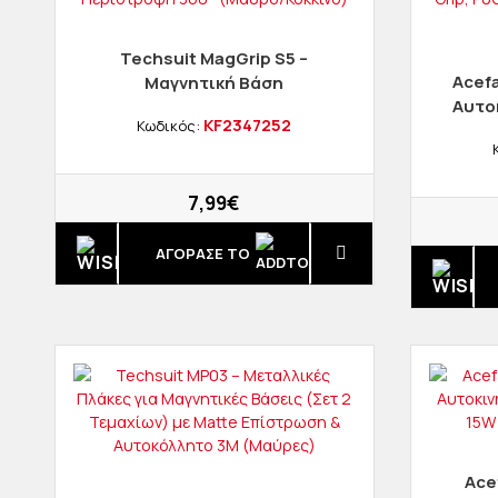
Techsuit MagGrip S5 –
Acefa
Μαγνητική Βάση
Αυτο
Αυτοκινήτου για Αεραγωγό
KF2347252
Κωδικός:
Gravi
με Περιστροφή 360°
Αντιο
(Μαύρο/Κόκκινο)
7,99€
ΑΓΟΡΑΣΈ ΤΟ
Ace