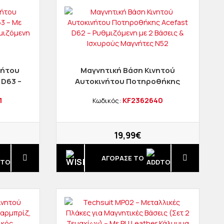
νήτου
Μαγνητική Βάση Κινητού
 D63 –
Αυτοκινήτου Ποτηροθήκης
τήρα,
Acefast D62 – Ρυθμιζόμενη
1
KF2362640
Κωδικός:
sal)
με 2 Βάσεις & Ισχυρούς
Μαγνήτες N52
19,99€
ΑΓΟΡΑΣΈ ΤΟ