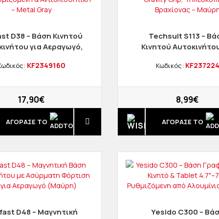
st D38 – Βάση Κινητού
Techsuit S113 – Βά
κινήτου για Αεραγωγό,
Κινητού Αυτοκινήτου
ty Grip, Ρυθμιζόμενη &
Ταμπλό & Παρμπρίζ, G
KF2349160
KF23722
Κωδικός:
Κωδικός:
λισθητική – Metal Gray
Grip, Τηλεσκοπικ
Βραχίονας – Μαύ
17,90€
8,99€
ΑΓΟΡΑΣΈ ΤΟ
ΑΓΟΡΑΣΈ ΤΟ
fast D48 – Μαγνητική
Yesido C300 – Βά