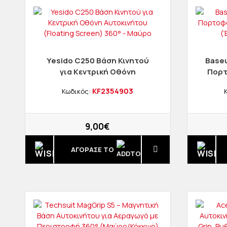
Yesido C250 Βάση Κινητού
Baseu
για Κεντρική Οθόνη
Πορτ
Αυτοκινήτου (Floating
Mag
KF2354903
Κωδικός:
Screen) 360° - Μαύρο
9,00€
ΑΓΟΡΑΣΈ ΤΟ