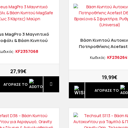
s MagPro 3 Μαγνητικό
Βάση Κινητού Αυτοκι
οφόλι & Βάση Κινητού
Ποτηροθήκης Acefast
Safe (Έως 3 Κάρτες)
KF2357068
Κωδικός:
Με Βραχίονα & Σφιγκ
Μαύρη
KF236264
Κωδικός:
Ρυθμιζόμενη (Univer
27,99€
19,99€
ΑΓΟΡΑΣΈ ΤΟ
ΑΓΟΡΑΣΈ ΤΟ