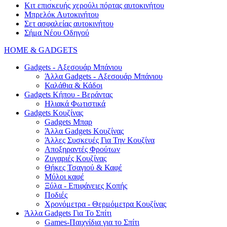
Κιτ επισκευής χερούλι πόρτας αυτοκινήτου
Μπρελόκ Αυτοκινήτου
Σετ ασφαλείας αυτοκινήτου
Σήμα Νέου Οδηγού
HOME & GADGETS
Gadgets - Αξεσουάρ Μπάνιου
Άλλα Gadgets - Αξεσουάρ Μπάνιου
Καλάθια & Κάδοι
Gadgets Κήπου - Βεράντας
Ηλιακά Φωτιστικά
Gadgets Κουζίνας
Gadgets Μπαρ
Άλλα Gadgets Κουζίνας
Άλλες Συσκευές Για Την Κουζίνα
Αποξηραντές Φρούτων
Ζυγαριές Κουζίνας
Θήκες Τσαγιού & Καφέ
Μύλοι καφέ
Ξύλα - Επιφάνειες Κοπής
Ποδιές
Χρονόμετρα - Θερμόμετρα Κουζίνας
Άλλα Gadgets Για Το Σπίτι
Games-Παιχνίδια για το Σπίτι