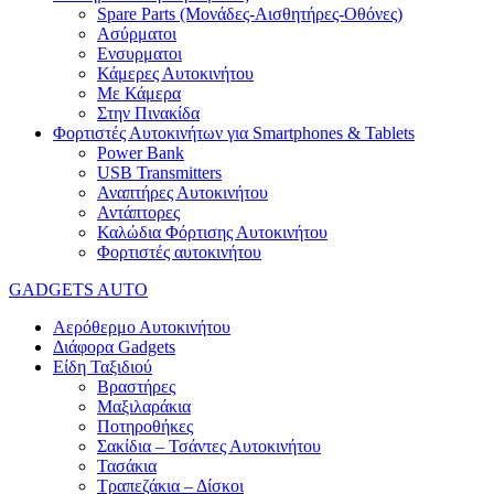
Spare Parts (Mονάδες-Αισθητήρες-Οθόνες)
Ασύρματοι
Ενσυρματοι
Κάμερες Αυτοκινήτου
Με Κάμερα
Στην Πινακίδα
Φορτιστές Αυτοκινήτων για Smartphones & Tablets
Power Bank
USB Transmitters
Αναπτήρες Αυτοκινήτου
Αντάπτορες
Καλώδια Φόρτισης Αυτοκινήτου
Φορτιστές αυτοκινήτου
GADGETS AUTO
Αερόθερμο Αυτοκινήτου
Διάφορα Gadgets
Είδη Ταξιδιού
Βραστήρες
Μαξιλαράκια
Ποτηροθήκες
Σακίδια – Τσάντες Αυτοκινήτου
Τασάκια
Τραπεζάκια – Δίσκοι