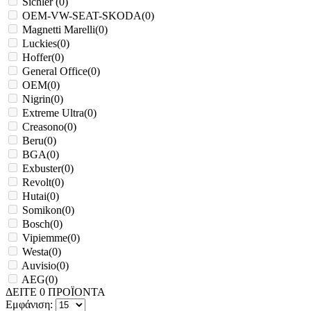
Sichler
(
0
)
OEM-VW-SEAT-SKODA
(
0
)
Magnetti Marelli
(
0
)
Luckies
(
0
)
Hoffer
(
0
)
General Office
(
0
)
OEM
(
0
)
Nigrin
(
0
)
Extreme Ultra
(
0
)
Creasono
(
0
)
Beru
(
0
)
BGA
(
0
)
Exbuster
(
0
)
Revolt
(
0
)
Hutai
(
0
)
Somikon
(
0
)
Bosch
(
0
)
Vipiemme
(
0
)
Westa
(
0
)
Auvisio
(
0
)
AEG
(
0
)
ΔΕΙΤΕ
0
ΠΡΟΪΟΝΤΑ
Εμφάνιση: