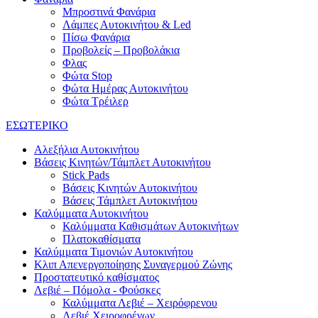
Μπροστινά Φανάρια
Λάμπες Αυτοκινήτου & Led
Πίσω Φανάρια
Προβολείς – Προβολάκια
Φλας
Φώτα Stop
Φώτα Ημέρας Αυτοκινήτου
Φώτα Τρέιλερ
ΕΣΩΤΕΡΙΚΟ
Αλεξήλια Αυτοκινήτου
Βάσεις Κινητών/Τάμπλετ Αυτοκινήτου
Stick Pads
Βάσεις Κινητών Αυτοκινήτου
Βάσεις Τάμπλετ Αυτοκινήτου
Καλύμματα Αυτοκινήτου
Καλύμματα Καθισμάτων Αυτοκινήτων
Πλατοκαθίσματα
Καλύμματα Τιμονιών Αυτοκινήτου
Κλιπ Απενεργοποίησης Συναγερμού Ζώνης
Προστατευτικό καθίσματος
Λεβιέ – Πόμολα - Φούσκες
Καλύμματα Λεβιέ – Χειρόφρενου
Λεβιέ Χειροφρένων