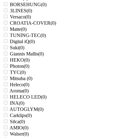
BORSEHUNG
(
0
)
3LINES
(
0
)
Versaco
(
0
)
CROATIA-COVER
(
0
)
Matte
(
0
)
TUNING-TEC
(
0
)
Digital iQ
(
0
)
Suki
(
0
)
Giannis Mallis
(
0
)
HEKO
(
0
)
Photon
(
0
)
TYC
(
0
)
Mitsuba
(
0
)
Heleco
(
0
)
Aroma
(
0
)
HELECO LED
(
0
)
INA
(
0
)
AUTOGLYM
(
0
)
Carklips
(
0
)
Silca
(
0
)
AMIO
(
0
)
Walser
(
0
)