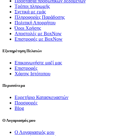
Προστασία προσωπικών δεδομένων
Τρόποι πληρωμής
Σχετικά με εμάς
Πληροφορίες Παράδοσης
Πολιτική Απορρήτου
Όροι Χρήσης
Αποστολές με BoxNow
Επιστροφές με BoxNow
Εξυπηρέτηση Πελατών
Επικοινωνήστε μαζί μας
Επιστροφές
Χάρτης Ιστότοπου
Περισσότερα
Ευρετήριο Κατασκευαστών
Προσφορές
Blog
Ο Λογαριασμός μου
Ο Λογαριασμός μου