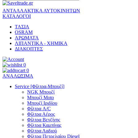
ΑΝΤΑΛΛΑΚΤΙΚΑ ΑΥΤΟΚΙΝΗΤΩΝ
ΚΑΤΑΛΟΓΟΙ
ΤΑΣΙΑ
OSRAM
ΑΡΩΜΑΤΑ
ΛΙΠΑΝΤΙΚΑ - ΧΗΜΙΚΑ
ΔΙΑΚΟΠΤΕΣ
0
0
ΑΝΑΛΩΣΙΜΑ
Service [Φίλτρα-Μπουζί]
NGK Μπουζί
Μπουζί Moto
Μπουζί Ιριδίου
Φίλτρα A/C
Φίλτρα Αέρος
Φίλτρα Βενζίνης
Φίλτρα Καμπίνας
Φίλτρα Λαδιού
Φίλτρα Πετρελαίου Diesel