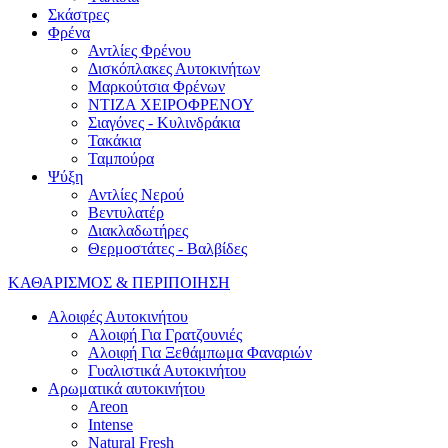
Σκάστρες
Φρένα
Αντλίες Φρένου
Δισκόπλακες Αυτοκινήτων
Μαρκούτσια Φρένων
ΝΤΙΖΑ ΧΕΙΡΟΦΡΕΝΟΥ
Σιαγόνες - Κυλινδράκια
Τακάκια
Ταμπούρα
Ψύξη
Αντλίες Νερού
Βεντυλατέρ
Διακλαδωτήρες
Θερμοστάτες - Βαλβίδες
ΚΑΘΑΡΙΣΜΟΣ & ΠΕΡΙΠΟΙΗΣΗ
Αλοιφές Αυτοκινήτου
Αλοιφή Για Γρατζουνιές
Αλοιφή Για Ξεθάμπωμα Φαναριών
Γυαλιστικά Αυτοκινήτου
Αρωματικά αυτοκινήτου
Areon
Intense
Natural Fresh