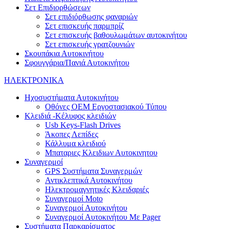
Σετ Επιδιορθώσεων
Σετ επιδιόρθωσης φαναριών
Σετ επισκευής παρμπρίζ
Σετ επισκευής βαθουλωμάτων αυτοκινήτου
Σετ επισκευής γρατζουνιών
Σκουπάκια Αυτοκινήτου
Σφουγγάρια/Πανιά Αυτοκινήτου
ΗΛΕΚΤΡΟΝΙΚΑ
Ηχοσυστήματα Αυτοκινήτου
Οθόνες OEM Εργοστασιακού Τύπου
Κλειδιά -Κέλυφος κλειδιών
Usb Keys-Flash Drives
Άκοπες Λεπίδες
Κάλλυμα κλειδιού
Μπαταριες Κλειδιων Αυτοκινητου
Συναγερμοί
GPS Συστήματα Συναγερμών
Αντικλεπτικά Αυτοκινήτου
Ηλεκτρομαγνητικές Κλειδαριές
Συναγερμοί Moto
Συναγερμοί Αυτοκινήτου
Συναγερμοί Αυτοκινήτου Με Pager
Συστήματα Παρκαρίσματος