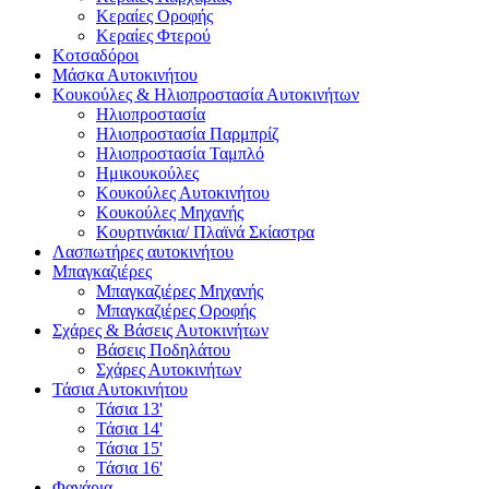
Κεραίες Οροφής
Κεραίες Φτερού
Κοτσαδόροι
Μάσκα Αυτοκινήτου
Κουκούλες & Ηλιοπροστασία Αυτοκινήτων
Ηλιοπροστασία
Ηλιοπροστασία Παρμπρίζ
Ηλιοπροστασία Ταμπλό
Ημικουκούλες
Κουκούλες Αυτοκινήτου
Κουκούλες Μηχανής
Κουρτινάκια/ Πλαϊνά Σκίαστρα
Λασπωτήρες αυτοκινήτου
Μπαγκαζιέρες
Μπαγκαζιέρες Μηχανής
Μπαγκαζιέρες Οροφής
Σχάρες & Βάσεις Αυτοκινήτων
Βάσεις Ποδηλάτου
Σχάρες Αυτοκινήτων
Τάσια Αυτοκινήτου
Τάσια 13'
Τάσια 14'
Τάσια 15'
Τάσια 16'
Φανάρια