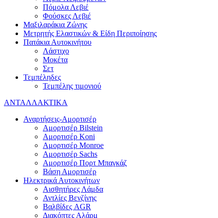
Πόμολα Λεβιέ
Φούσκες Λεβιέ
Μαξιλαράκια Ζώνης
Μετρητής Ελαστικών & Είδη Περιποίησης
Πατάκια Αυτοκινήτου
Λάστιχο
Μοκέτα
Σετ
Τεμπέληδες
Τεμπέλης τιμονιού
ΑΝΤΑΛΛΑΚΤΙΚΑ
Αναρτήσεις-Αμορτισέρ
Αμορτισέρ Bilstein
Αμορτισέρ Koni
Αμορτισέρ Monroe
Αμορτισέρ Sachs
Αμορτισέρ Πορτ Μπαγκάζ
Βάση Αμορτισέρ
Ηλεκτρικά Αυτοκινήτων
Αισθητήρες Λάμδα
Αντλίες Βενζίνης
Βαλβίδες AGR
Διακόπτες Αλάρμ