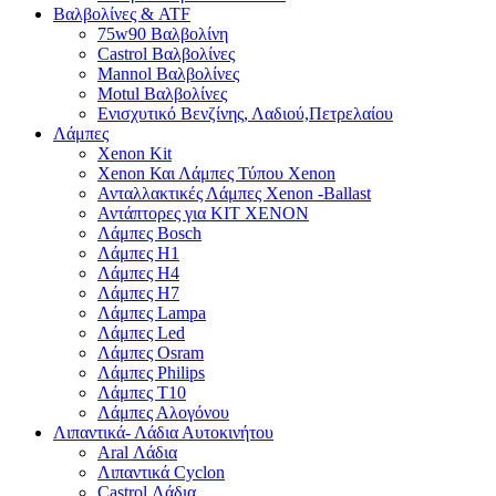
Βαλβολίνες & ATF
75w90 Βαλβολίνη
Castrol Βαλβολίνες
Mannol Βαλβολίνες
Motul Βαλβολίνες
Ενισχυτικό Βενζίνης, Λαδιού,Πετρελαίου
Λάμπες
Xenon Kit
Xenon Και Λάμπες Τύπου Xenon
Ανταλλακτικές Λάμπες Xenon -Ballast
Αντάπτορες για ΚΙΤ ΧΕΝΟΝ
Λάμπες Bosch
Λάμπες H1
Λάμπες H4
Λάμπες H7
Λάμπες Lampa
Λάμπες Led
Λάμπες Osram
Λάμπες Philips
Λάμπες T10
Λάμπες Αλογόνου
Λιπαντικά- Λάδια Αυτοκινήτου
Aral Λάδια
Λιπαντικά Cyclon
Castrol Λάδια