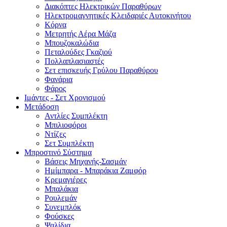
Διακόπτες Ηλεκτρικών Παραθύρων
Ηλεκτρομαγνητικές Κλειδαριές Αυτοκινήτου
Κόρνα
Μετρητής Αέρα Μάζα
Μπουζοκαλώδια
Πεταλούδες Γκαζιού
Πολλαπλασιαστές
Σετ επισκευής Γρύλου Παραθύρου
Φανάρια
Φάρος
Ιμάντες - Σετ Χρονισμού
Μετάδοση
Αντλίες Συμπλέκτη
Μπιλιοφόροι
Ντίζες
Σετ Συμπλέκτη
Μπροστινό Σύστημα
Βάσεις Μηχανής-Σασμάν
Ημίμπαρα - Μπαράκια Ζαμφόρ
Κρεμαγιέρες
Μπαλάκια
Ρουλεμάν
Συνεμπλόκ
Φούσκες
Ψαλίδια