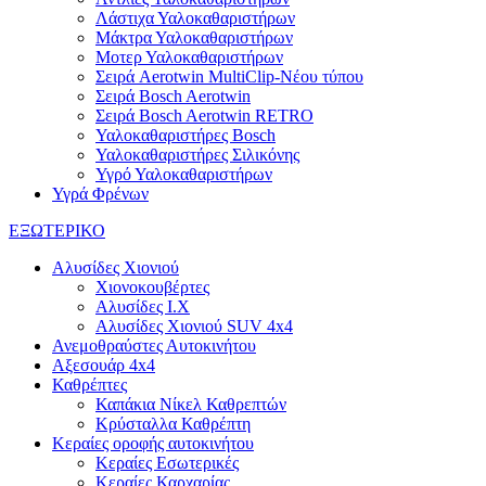
Λάστιχα Υαλοκαθαριστήρων
Μάκτρα Υαλοκαθαριστήρων
Μοτερ Υαλοκαθαριστήρων
Σειρά Aerotwin MultiClip-Νέου τύπου
Σειρά Bosch Aerotwin
Σειρά Bosch Aerotwin RETRO
Υαλοκαθαριστήρες Bosch
Υαλοκαθαριστήρες Σιλικόνης
Υγρό Υαλοκαθαριστήρων
Υγρά Φρένων
ΕΞΩΤΕΡΙΚΟ
Αλυσίδες Χιονιού
Χιονοκουβέρτες
Αλυσίδες I.X
Αλυσίδες Χιονιού SUV 4x4
Ανεμοθραύστες Αυτοκινήτου
Αξεσουάρ 4x4
Καθρέπτες
Καπάκια Νίκελ Καθρεπτών
Κρύσταλλα Καθρέπτη
Κεραίες οροφής αυτοκινήτου
Κεραίες Εσωτερικές
Κεραίες Καρχαρίας