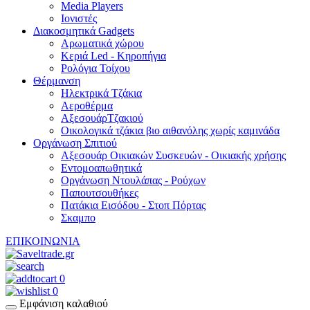
Media Players
Ιονιστές
Διακοσμητικά Gadgets
Aρωματικά χώρου
Κεριά Led - Κηροπήγια
Ρολόγια Τοίχου
Θέρμανση
Hλεκτρικά Τζάκια
Αεροθέρμα
ΑξεσουάρΤζακιού
Οικολογικά τζάκια βιο αιθανόλης χωρίς καμινάδα
Οργάνωση Σπιτιού
Αξεσουάρ Οικιακών Συσκευών - Οικιακής χρήσης
Εντομοαπωθητικά
Οργάνωση Ντουλάπας - Ρούχων
Παπουτσουθήκες
Πατάκια Εισόδου - Στοπ Πόρτας
Σκαμπο
ΕΠΙΚΟΙΝΩΝΙΑ
0
0
Εμφάνιση καλαθιού