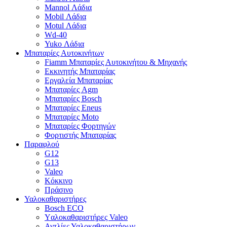
Mannol Λάδια
Mobil Λάδια
Motul Λάδια
Wd-40
Yuko Λάδια
Μπαταρίες Αυτοκινήτων
Fiamm Μπαταρίες Αυτοκινήτου & Μηχανής
Εκκινητής Μπαταρίας
Εργαλεία Μπαταρίας
Μπαταρίες Agm
Μπαταρίες Bosch
Μπαταρίες Eneus
Μπαταρίες Moto
Μπαταρίες Φορτηγών
Φορτιστής Μπαταρίας
Παραφλού
G12
G13
Valeo
Κόκκινο
Πράσινο
Υαλοκαθαριστήρες
Bosch ECO
Yαλοκαθαριστήρες Valeo
Αντλίες Υαλοκαθαριστήρων