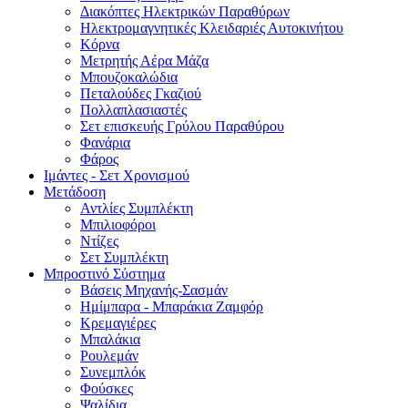
Διακόπτες Ηλεκτρικών Παραθύρων
Ηλεκτρομαγνητικές Κλειδαριές Αυτοκινήτου
Κόρνα
Μετρητής Αέρα Μάζα
Μπουζοκαλώδια
Πεταλούδες Γκαζιού
Πολλαπλασιαστές
Σετ επισκευής Γρύλου Παραθύρου
Φανάρια
Φάρος
Ιμάντες - Σετ Χρονισμού
Μετάδοση
Αντλίες Συμπλέκτη
Μπιλιοφόροι
Ντίζες
Σετ Συμπλέκτη
Μπροστινό Σύστημα
Βάσεις Μηχανής-Σασμάν
Ημίμπαρα - Μπαράκια Ζαμφόρ
Κρεμαγιέρες
Μπαλάκια
Ρουλεμάν
Συνεμπλόκ
Φούσκες
Ψαλίδια