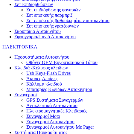
Σετ Επιδιορθώσεων
Σετ επιδιόρθωσης φαναριών
Σετ επισκευής παρμπρίζ
Σετ επισκευής βαθουλωμάτων αυτοκινήτου
Σετ επισκευής γρατζουνιών
Σκουπάκια Αυτοκινήτου
Σφουγγάρια/Πανιά Αυτοκινήτου
ΗΛΕΚΤΡΟΝΙΚΑ
Ηχοσυστήματα Αυτοκινήτου
Οθόνες OEM Εργοστασιακού Τύπου
Κλειδιά -Κέλυφος κλειδιών
Usb Keys-Flash Drives
Άκοπες Λεπίδες
Κάλλυμα κλειδιού
Μπαταριες Κλειδιων Αυτοκινητου
Συναγερμοί
GPS Συστήματα Συναγερμών
Αντικλεπτικά Αυτοκινήτου
Ηλεκτρομαγνητικές Κλειδαριές
Συναγερμοί Moto
Συναγερμοί Αυτοκινήτου
Συναγερμοί Αυτοκινήτου Με Pager
Συστήματα Παρκαρίσματος