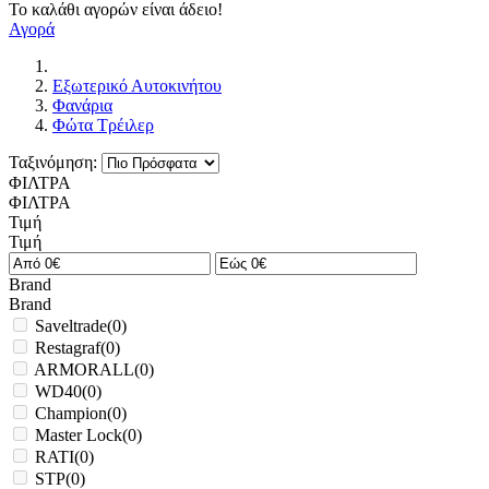
Το καλάθι αγορών είναι άδειο!
Αγορά
Εξωτερικό Αυτοκινήτου
Φανάρια
Φώτα Τρέιλερ
Ταξινόμηση:
ΦΙΛΤΡΑ
ΦΙΛΤΡΑ
Τιμή
Τιμή
Brand
Brand
Saveltrade
(
0
)
Restagraf
(
0
)
ARMORALL
(
0
)
WD40
(
0
)
Champion
(
0
)
Master Lock
(
0
)
RATI
(
0
)
STP
(
0
)