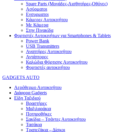
Spare Parts (Mονάδες-Αισθητήρες-Οθόνες)
Ασύρματοι
Ενσυρματοι
Κάμερες Αυτοκινήτου
Με Κάμερα
Στην Πινακίδα
Φορτιστές Αυτοκινήτων για Smartphones & Tablets
Power Bank
USB Transmitters
Αναπτήρες Αυτοκινήτου
Αντάπτορες
Καλώδια Φόρτισης Αυτοκινήτου
Φορτιστές αυτοκινήτου
GADGETS AUTO
Αερόθερμο Αυτοκινήτου
Διάφορα Gadgets
Είδη Ταξιδιού
Βραστήρες
Μαξιλαράκια
Ποτηροθήκες
Σακίδια – Τσάντες Αυτοκινήτου
Τασάκια
Τραπεζάκια – Δίσκοι