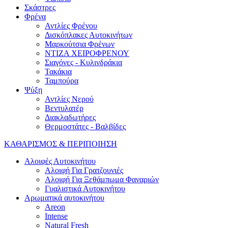
Σκάστρες
Φρένα
Αντλίες Φρένου
Δισκόπλακες Αυτοκινήτων
Μαρκούτσια Φρένων
ΝΤΙΖΑ ΧΕΙΡΟΦΡΕΝΟΥ
Σιαγόνες - Κυλινδράκια
Τακάκια
Ταμπούρα
Ψύξη
Αντλίες Νερού
Βεντυλατέρ
Διακλαδωτήρες
Θερμοστάτες - Βαλβίδες
ΚΑΘΑΡΙΣΜΟΣ & ΠΕΡΙΠΟΙΗΣΗ
Αλοιφές Αυτοκινήτου
Αλοιφή Για Γρατζουνιές
Αλοιφή Για Ξεθάμπωμα Φαναριών
Γυαλιστικά Αυτοκινήτου
Αρωματικά αυτοκινήτου
Areon
Intense
Natural Fresh