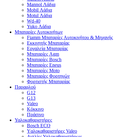
Mannol Λάδια
Mobil Λάδια
Motul Λάδια
Wd-40
Yuko Λάδια
Μπαταρίες Αυτοκινήτων
Fiamm Μπαταρίες Αυτοκινήτου & Μηχανής
Εκκινητής Μπαταρίας
Εργαλεία Μπαταρίας
Μπαταρίες Agm
Μπαταρίες Bosch
Μπαταρίες Eneus
Μπαταρίες Moto
Μπαταρίες Φορτηγών
Φορτιστής Μπαταρίας
Παραφλού
G12
G13
Valeo
Κόκκινο
Πράσινο
Υαλοκαθαριστήρες
Bosch ECO
Yαλοκαθαριστήρες Valeo
Αντλίες Υαλοκαθαριστήρων