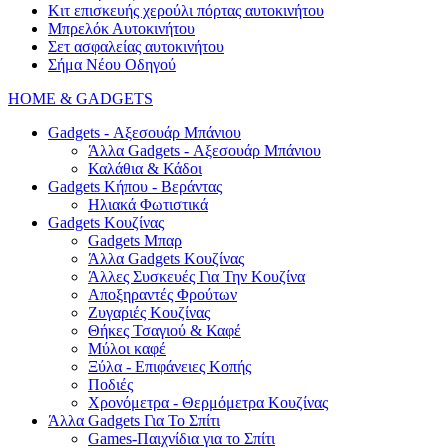
Κιτ επισκευής χερούλι πόρτας αυτοκινήτου
Μπρελόκ Αυτοκινήτου
Σετ ασφαλείας αυτοκινήτου
Σήμα Νέου Οδηγού
HOME & GADGETS
Gadgets - Αξεσουάρ Μπάνιου
Άλλα Gadgets - Αξεσουάρ Μπάνιου
Καλάθια & Κάδοι
Gadgets Κήπου - Βεράντας
Ηλιακά Φωτιστικά
Gadgets Κουζίνας
Gadgets Μπαρ
Άλλα Gadgets Κουζίνας
Άλλες Συσκευές Για Την Κουζίνα
Αποξηραντές Φρούτων
Ζυγαριές Κουζίνας
Θήκες Τσαγιού & Καφέ
Μύλοι καφέ
Ξύλα - Επιφάνειες Κοπής
Ποδιές
Χρονόμετρα - Θερμόμετρα Κουζίνας
Άλλα Gadgets Για Το Σπίτι
Games-Παιχνίδια για το Σπίτι