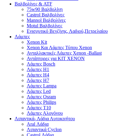
Βαλβολίνες & ATF
75w90 Βαλβολίνη
Castrol Βαλβολίνες
Mannol Βαλβολίνες
Motul Βαλβολίνες
Ενισχυτικό Βενζίνης, Λαδιού,Πετρελαίου
Λάμπες
Xenon Kit
Xenon Και Λάμπες Τύπου Xenon
Ανταλλακτικές Λάμπες Xenon -Ballast
Αντάπτορες για ΚΙΤ ΧΕΝΟΝ
Λάμπες Bosch
Λάμπες H1
Λάμπες H4
Λάμπες H7
Λάμπες Lampa
Λάμπες Led
Λάμπες Osram
Λάμπες Philips
Λάμπες T10
Λάμπες Αλογόνου
Λιπαντικά- Λάδια Αυτοκινήτου
Aral Λάδια
Λιπαντικά Cyclon
Castrol Λάδια