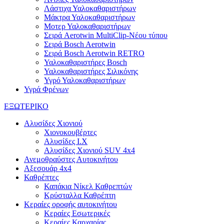
Λάστιχα Υαλοκαθαριστήρων
Μάκτρα Υαλοκαθαριστήρων
Μοτερ Υαλοκαθαριστήρων
Σειρά Aerotwin MultiClip-Νέου τύπου
Σειρά Bosch Aerotwin
Σειρά Bosch Aerotwin RETRO
Υαλοκαθαριστήρες Bosch
Υαλοκαθαριστήρες Σιλικόνης
Υγρό Υαλοκαθαριστήρων
Υγρά Φρένων
ΕΞΩΤΕΡΙΚΟ
Αλυσίδες Χιονιού
Χιονοκουβέρτες
Αλυσίδες I.X
Αλυσίδες Χιονιού SUV 4x4
Ανεμοθραύστες Αυτοκινήτου
Αξεσουάρ 4x4
Καθρέπτες
Καπάκια Νίκελ Καθρεπτών
Κρύσταλλα Καθρέπτη
Κεραίες οροφής αυτοκινήτου
Κεραίες Εσωτερικές
Κεραίες Καρχαρίας