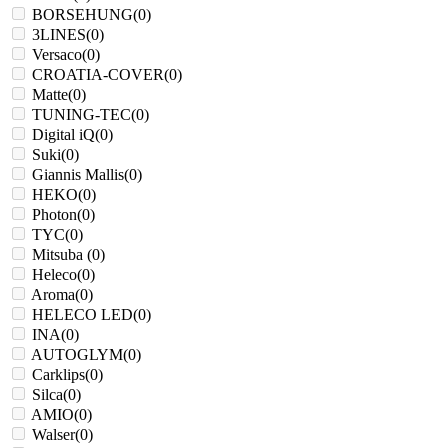
BORSEHUNG
(
0
)
3LINES
(
0
)
Versaco
(
0
)
CROATIA-COVER
(
0
)
Matte
(
0
)
TUNING-TEC
(
0
)
Digital iQ
(
0
)
Suki
(
0
)
Giannis Mallis
(
0
)
HEKO
(
0
)
Photon
(
0
)
TYC
(
0
)
Mitsuba
(
0
)
Heleco
(
0
)
Aroma
(
0
)
HELECO LED
(
0
)
INA
(
0
)
AUTOGLYM
(
0
)
Carklips
(
0
)
Silca
(
0
)
AMIO
(
0
)
Walser
(
0
)