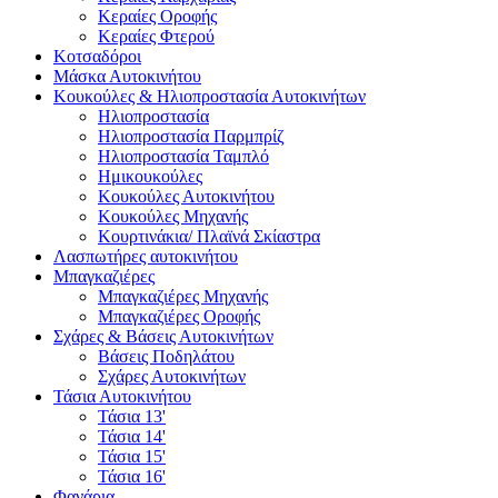
Κεραίες Οροφής
Κεραίες Φτερού
Κοτσαδόροι
Μάσκα Αυτοκινήτου
Κουκούλες & Ηλιοπροστασία Αυτοκινήτων
Ηλιοπροστασία
Ηλιοπροστασία Παρμπρίζ
Ηλιοπροστασία Ταμπλό
Ημικουκούλες
Κουκούλες Αυτοκινήτου
Κουκούλες Μηχανής
Κουρτινάκια/ Πλαϊνά Σκίαστρα
Λασπωτήρες αυτοκινήτου
Μπαγκαζιέρες
Μπαγκαζιέρες Μηχανής
Μπαγκαζιέρες Οροφής
Σχάρες & Βάσεις Αυτοκινήτων
Βάσεις Ποδηλάτου
Σχάρες Αυτοκινήτων
Τάσια Αυτοκινήτου
Τάσια 13'
Τάσια 14'
Τάσια 15'
Τάσια 16'
Φανάρια