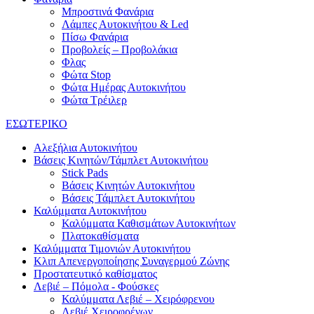
Μπροστινά Φανάρια
Λάμπες Αυτοκινήτου & Led
Πίσω Φανάρια
Προβολείς – Προβολάκια
Φλας
Φώτα Stop
Φώτα Ημέρας Αυτοκινήτου
Φώτα Τρέιλερ
ΕΣΩΤΕΡΙΚΟ
Αλεξήλια Αυτοκινήτου
Βάσεις Κινητών/Τάμπλετ Αυτοκινήτου
Stick Pads
Βάσεις Κινητών Αυτοκινήτου
Βάσεις Τάμπλετ Αυτοκινήτου
Καλύμματα Αυτοκινήτου
Καλύμματα Καθισμάτων Αυτοκινήτων
Πλατοκαθίσματα
Καλύμματα Τιμονιών Αυτοκινήτου
Κλιπ Απενεργοποίησης Συναγερμού Ζώνης
Προστατευτικό καθίσματος
Λεβιέ – Πόμολα - Φούσκες
Καλύμματα Λεβιέ – Χειρόφρενου
Λεβιέ Χειροφρένων