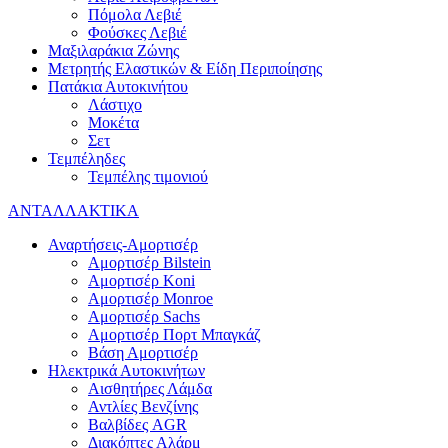
Πόμολα Λεβιέ
Φούσκες Λεβιέ
Μαξιλαράκια Ζώνης
Μετρητής Ελαστικών & Είδη Περιποίησης
Πατάκια Αυτοκινήτου
Λάστιχο
Μοκέτα
Σετ
Τεμπέληδες
Τεμπέλης τιμονιού
ΑΝΤΑΛΛΑΚΤΙΚΑ
Αναρτήσεις-Αμορτισέρ
Αμορτισέρ Bilstein
Αμορτισέρ Koni
Αμορτισέρ Monroe
Αμορτισέρ Sachs
Αμορτισέρ Πορτ Μπαγκάζ
Βάση Αμορτισέρ
Ηλεκτρικά Αυτοκινήτων
Αισθητήρες Λάμδα
Αντλίες Βενζίνης
Βαλβίδες AGR
Διακόπτες Αλάρμ