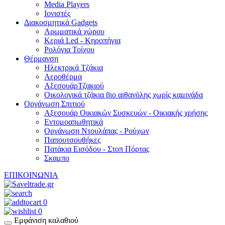
Media Players
Ιονιστές
Διακοσμητικά Gadgets
Aρωματικά χώρου
Κεριά Led - Κηροπήγια
Ρολόγια Τοίχου
Θέρμανση
Hλεκτρικά Τζάκια
Αεροθέρμα
ΑξεσουάρΤζακιού
Οικολογικά τζάκια βιο αιθανόλης χωρίς καμινάδα
Οργάνωση Σπιτιού
Αξεσουάρ Οικιακών Συσκευών - Οικιακής χρήσης
Εντομοαπωθητικά
Οργάνωση Ντουλάπας - Ρούχων
Παπουτσουθήκες
Πατάκια Εισόδου - Στοπ Πόρτας
Σκαμπο
ΕΠΙΚΟΙΝΩΝΙΑ
0
0
Εμφάνιση καλαθιού