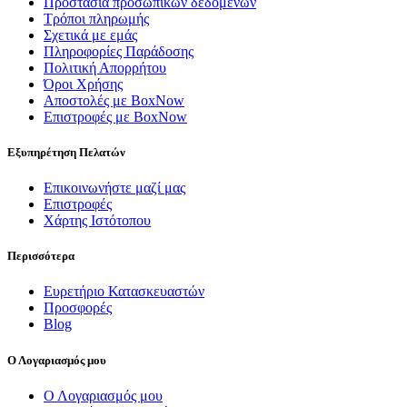
Προστασία προσωπικών δεδομένων
Τρόποι πληρωμής
Σχετικά με εμάς
Πληροφορίες Παράδοσης
Πολιτική Απορρήτου
Όροι Χρήσης
Αποστολές με BoxNow
Επιστροφές με BoxNow
Εξυπηρέτηση Πελατών
Επικοινωνήστε μαζί μας
Επιστροφές
Χάρτης Ιστότοπου
Περισσότερα
Ευρετήριο Κατασκευαστών
Προσφορές
Blog
Ο Λογαριασμός μου
Ο Λογαριασμός μου