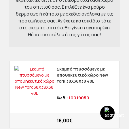
εκμεταλλευτείτε αποτελεσματικά κάθε χώρο
του σπιτιού σας. Επιλέξτε ένα μαύρο
δερμάτινο ή κάποιο με σχέδια ανάλογα με τις
προτιμήσεις σας. Αν έχετε κατοικίδιο τότε
στο σκαμπό σπιτάκι θα γίνει η αγαπημένη
θέση του σκύλου ή της γάτας σας!
Σκαμπό πτυσσόμενο με
αποθηκευτικό χώρο New
York 38Χ38Χ38 40L
Κωδ.:
10019050
18,00€