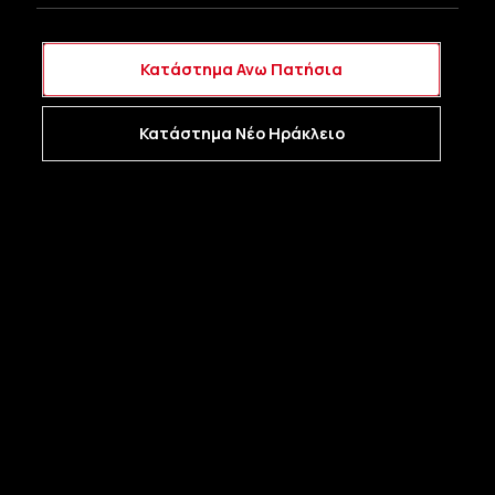
Κατάστημα Ανω Πατήσια
Κατάστημα Νέο Ηράκλειο