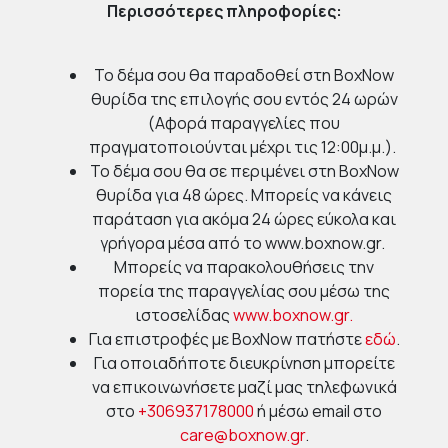
Περισσότερες πληροφορίες:
Το δέμα σου θα παραδοθεί στη BoxNow
θυρίδα της επιλογής σου εντός 24 ωρών
(Αφορά παραγγελίες που
πραγματοποιούνται μέχρι τις 12:00μ.μ.).
Το δέμα σου θα σε περιμένει στη BoxNow
θυρίδα για 48 ώρες. Μπορείς να κάνεις
παράταση για ακόμα 24 ώρες εύκολα και
γρήγορα μέσα από το www.boxnow.gr.
Μπορείς να παρακολουθήσεις την
πορεία της παραγγελίας σου μέσω της
ιστοσελίδας
www.boxnow.gr.
Για επιστροφές με BoxNow πατήστε
εδώ
.
Για οποιαδήποτε διευκρίνηση μπορείτε
να επικοινωνήσετε μαζί μας τηλεφωνικά
στο
+306937178000
ή μέσω email στο
care@boxnow.gr
.