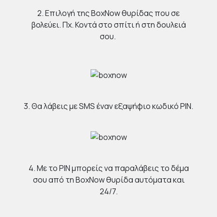
2. Επιλογή της BoxNow θυρίδας που σε
βολεύει. Πχ. Κοντά στο σπίτι ή στη δουλειά
σου.
3. Θα λάβεις με SMS έναν εξαψήφιο κωδικό PIN.
4. Με το PIN μπορείς να παραλάβεις το δέμα
σου από τη BoxNow θυρίδα αυτόματα και
24/7.