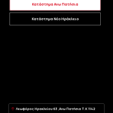
Κατάστημα Ανω Πατήσια
Κατάστημα Νέο Ηράκλειο
Λεωφόρος Ηρακλείου 63 ,Ανω Πατήσια Τ.Κ 1142