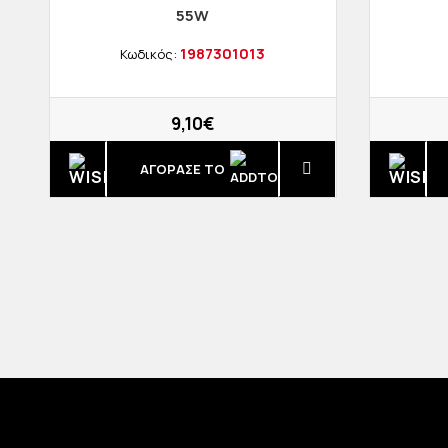
55W
1987301013
Κωδικός:
9,10€
ΑΓΟΡΑΣΈ ΤΟ