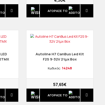
4,50€
ΑΓΟΡΑΣΈ ΤΟ
 LED
Autoline H7 CanBus Led Kit
 2TMX
F2S 9-32V 2τμχ Box
14248
Κωδικός:
57,65€
ΑΓΟΡΑΣΈ ΤΟ