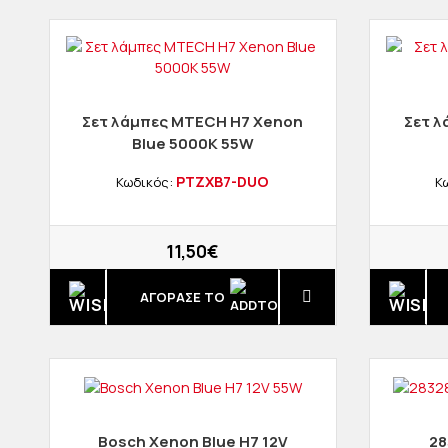
Σετ λάμπες MTECH H7 Χenon
Σετ λ
Blue 5000K 55W
PTZXB7-DUO
Κωδικός:
Κ
11,50€
ΑΓΟΡΑΣΈ ΤΟ
Bosch Xenon Blue H7 12V
28