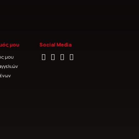
μός μου
Social Media
ός μου
αγγελιών
μένων