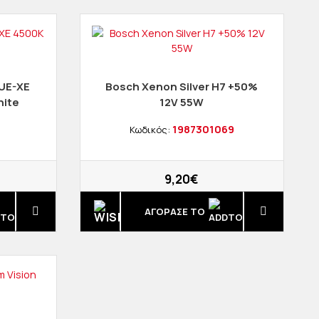
UE-XE
Bosch Xenon Silver H7 +50%
hite
12V 55W
1987301069
Κωδικός:
9,20€
ΑΓΟΡΑΣΈ ΤΟ