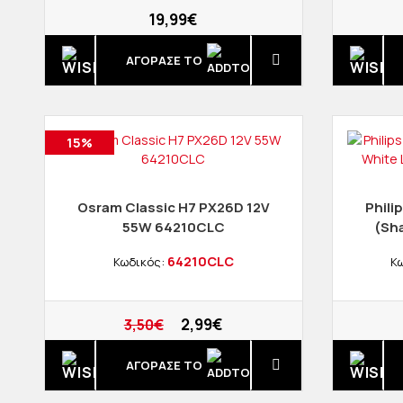
19,99€
ΑΓΟΡΑΣΈ ΤΟ
15%
Osram Classic H7 PX26D 12V
Phili
55W 64210CLC
(Sh
64210CLC
Κωδικός:
Κω
2,99€
3,50€
ΑΓΟΡΑΣΈ ΤΟ