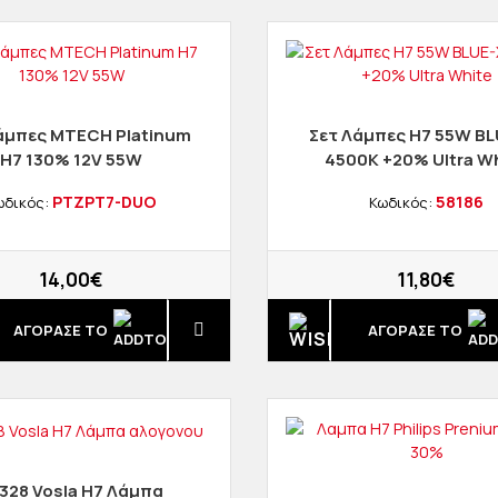
άμπες MTECH Platinum
Σετ Λάμπες Η7 55W BL
H7 130% 12V 55W
4500K +20% Ultra W
PTZPT7-DUO
58186
ωδικός:
Κωδικός:
14,00€
11,80€
ΑΓΟΡΑΣΈ ΤΟ
ΑΓΟΡΑΣΈ ΤΟ
328 Vosla H7 Λάμπα