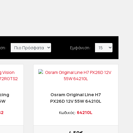
ση:
Εμφάνιση:
cing
Osram Original Line H7
55W
PX26D 12V 55W 64210L
S2
S2
64210L
Κωδικός: