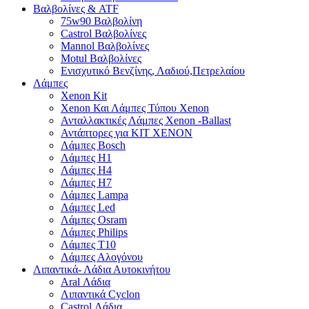
Βαλβολίνες & ATF
75w90 Βαλβολίνη
Castrol Βαλβολίνες
Mannol Βαλβολίνες
Motul Βαλβολίνες
Ενισχυτικό Βενζίνης, Λαδιού,Πετρελαίου
Λάμπες
Xenon Kit
Xenon Και Λάμπες Τύπου Xenon
Ανταλλακτικές Λάμπες Xenon -Ballast
Αντάπτορες για ΚΙΤ ΧΕΝΟΝ
Λάμπες Bosch
Λάμπες H1
Λάμπες H4
Λάμπες H7
Λάμπες Lampa
Λάμπες Led
Λάμπες Osram
Λάμπες Philips
Λάμπες T10
Λάμπες Αλογόνου
Λιπαντικά- Λάδια Αυτοκινήτου
Aral Λάδια
Λιπαντικά Cyclon
Castrol Λάδια