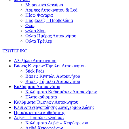
Μπροστινά Φανάρια
Λάμπες Αυτοκινήτου & Led
Πίσω Φανάρια
Προβολείς – Προβολάκια
Φλας
Φώτα Stop
Φώτα Ημέρας Αυτοκινήτου
Φώτα Τρέιλερ
ΕΣΩΤΕΡΙΚΟ
Αλεξήλια Αυτοκινήτου
Βάσεις Κινητών/Τάμπλετ Αυτοκινήτου
Stick Pads
Βάσεις Κινητών Αυτοκινήτου
Βάσεις Τάμπλετ Αυτοκινήτου
Καλύμματα Αυτοκινήτου
Καλύμματα Καθισμάτων Αυτοκινήτων
Πλατοκαθίσματα
Καλύμματα Τιμονιών Αυτοκινήτου
Κλιπ Απενεργοποίησης Συναγερμού Ζώνης
Προστατευτικό καθίσματος
Λεβιέ – Πόμολα - Φούσκες
Καλύμματα Λεβιέ – Χειρόφρενου
Λεβιέ Χειροφρένων