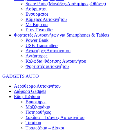
Spare Parts (Mονάδες-Αισθητήρες-Οθόνες)
Ασύρματοι
Ενσυρματοι
Κάμερες Αυτοκινήτου
Με Κάμερα
Στην Πινακίδα
Φορτιστές Αυτοκινήτων για Smartphones & Tablets
Power Bank
USB Transmitters
Αναπτήρες Αυτοκινήτου
Αντάπτορες
Καλώδια Φόρτισης Αυτοκινήτου
Φορτιστές αυτοκινήτου
GADGETS AUTO
Αερόθερμο Αυτοκινήτου
Διάφορα Gadgets
Είδη Ταξιδιού
Βραστήρες
Μαξιλαράκια
Ποτηροθήκες
Σακίδια – Τσάντες Αυτοκινήτου
Τασάκια
Τραπεζάκια – Δίσκοι