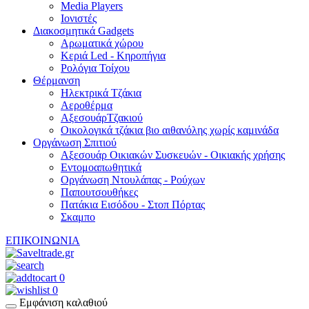
Media Players
Ιονιστές
Διακοσμητικά Gadgets
Aρωματικά χώρου
Κεριά Led - Κηροπήγια
Ρολόγια Τοίχου
Θέρμανση
Hλεκτρικά Τζάκια
Αεροθέρμα
ΑξεσουάρΤζακιού
Οικολογικά τζάκια βιο αιθανόλης χωρίς καμινάδα
Οργάνωση Σπιτιού
Αξεσουάρ Οικιακών Συσκευών - Οικιακής χρήσης
Εντομοαπωθητικά
Οργάνωση Ντουλάπας - Ρούχων
Παπουτσουθήκες
Πατάκια Εισόδου - Στοπ Πόρτας
Σκαμπο
ΕΠΙΚΟΙΝΩΝΙΑ
0
0
Εμφάνιση καλαθιού