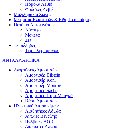
Πόμολα Λεβιέ
Φούσκες Λεβιέ
Μαξιλαράκια Ζώνης
Μετρητής Ελαστικών & Είδη Περιποίησης
Πατάκια Αυτοκινήτου
Λάστιχο
Μοκέτα
Σετ
Τεμπέληδες
Τεμπέλης τιμονιού
ΑΝΤΑΛΛΑΚΤΙΚΑ
Αναρτήσεις-Αμορτισέρ
Αμορτισέρ Bilstein
Αμορτισέρ Koni
Αμορτισέρ Monroe
Αμορτισέρ Sachs
Αμορτισέρ Πορτ Μπαγκάζ
Βάση Αμορτισέρ
Ηλεκτρικά Αυτοκινήτων
Αισθητήρες Λάμδα
Αντλίες Βενζίνης
Βαλβίδες AGR
Διακόπτες Αλάρμ