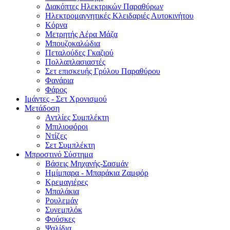
Διακόπτες Ηλεκτρικών Παραθύρων
Ηλεκτρομαγνητικές Κλειδαριές Αυτοκινήτου
Κόρνα
Μετρητής Αέρα Μάζα
Μπουζοκαλώδια
Πεταλούδες Γκαζιού
Πολλαπλασιαστές
Σετ επισκευής Γρύλου Παραθύρου
Φανάρια
Φάρος
Ιμάντες - Σετ Χρονισμού
Μετάδοση
Αντλίες Συμπλέκτη
Μπιλιοφόροι
Ντίζες
Σετ Συμπλέκτη
Μπροστινό Σύστημα
Βάσεις Μηχανής-Σασμάν
Ημίμπαρα - Μπαράκια Ζαμφόρ
Κρεμαγιέρες
Μπαλάκια
Ρουλεμάν
Συνεμπλόκ
Φούσκες
Ψαλίδια