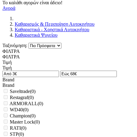
Το καλάθι αγορών είναι άδειο!
Αγορά
Καθαρισμός & Περιποίηση Αυτοκινήτου
Καθαριστικά - Χρηστικά Αυτοκινήτου
Καθαριστικά Ψυγείου
Ταξινόμηση:
ΦΙΛΤΡΑ
ΦΙΛΤΡΑ
Τιμή
Τιμή
Brand
Brand
Saveltrade
(
0
)
Restagraf
(
0
)
ARMORALL
(
0
)
WD40
(
0
)
Champion
(
0
)
Master Lock
(
0
)
RATI
(
0
)
STP
(
0
)