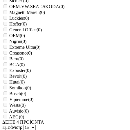
Sichler
(
0
)
OEM-VW-SEAT-SKODA
(
0
)
Magnetti Marelli
(
0
)
Luckies
(
0
)
Hoffer
(
0
)
General Office
(
0
)
OEM
(
0
)
Nigrin
(
0
)
Extreme Ultra
(
0
)
Creasono
(
0
)
Beru
(
0
)
BGA
(
0
)
Exbuster
(
0
)
Revolt
(
0
)
Hutai
(
0
)
Somikon
(
0
)
Bosch
(
0
)
Vipiemme
(
0
)
Westa
(
0
)
Auvisio
(
0
)
AEG
(
0
)
ΔΕΙΤΕ
4
ΠΡΟΪΟΝΤΑ
Εμφάνιση: