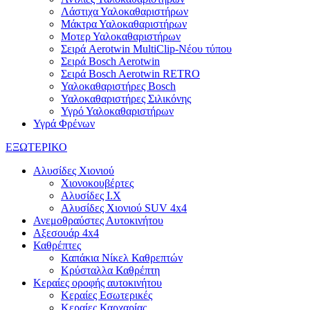
Λάστιχα Υαλοκαθαριστήρων
Μάκτρα Υαλοκαθαριστήρων
Μοτερ Υαλοκαθαριστήρων
Σειρά Aerotwin MultiClip-Νέου τύπου
Σειρά Bosch Aerotwin
Σειρά Bosch Aerotwin RETRO
Υαλοκαθαριστήρες Bosch
Υαλοκαθαριστήρες Σιλικόνης
Υγρό Υαλοκαθαριστήρων
Υγρά Φρένων
ΕΞΩΤΕΡΙΚΟ
Αλυσίδες Χιονιού
Χιονοκουβέρτες
Αλυσίδες I.X
Αλυσίδες Χιονιού SUV 4x4
Ανεμοθραύστες Αυτοκινήτου
Αξεσουάρ 4x4
Καθρέπτες
Καπάκια Νίκελ Καθρεπτών
Κρύσταλλα Καθρέπτη
Κεραίες οροφής αυτοκινήτου
Κεραίες Εσωτερικές
Κεραίες Καρχαρίας