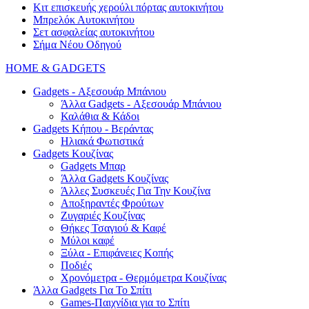
Κιτ επισκευής χερούλι πόρτας αυτοκινήτου
Μπρελόκ Αυτοκινήτου
Σετ ασφαλείας αυτοκινήτου
Σήμα Νέου Οδηγού
HOME & GADGETS
Gadgets - Αξεσουάρ Μπάνιου
Άλλα Gadgets - Αξεσουάρ Μπάνιου
Καλάθια & Κάδοι
Gadgets Κήπου - Βεράντας
Ηλιακά Φωτιστικά
Gadgets Κουζίνας
Gadgets Μπαρ
Άλλα Gadgets Κουζίνας
Άλλες Συσκευές Για Την Κουζίνα
Αποξηραντές Φρούτων
Ζυγαριές Κουζίνας
Θήκες Τσαγιού & Καφέ
Μύλοι καφέ
Ξύλα - Επιφάνειες Κοπής
Ποδιές
Χρονόμετρα - Θερμόμετρα Κουζίνας
Άλλα Gadgets Για Το Σπίτι
Games-Παιχνίδια για το Σπίτι