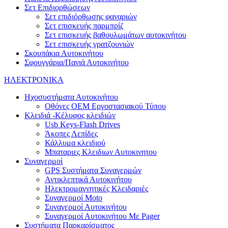
Σετ Επιδιορθώσεων
Σετ επιδιόρθωσης φαναριών
Σετ επισκευής παρμπρίζ
Σετ επισκευής βαθουλωμάτων αυτοκινήτου
Σετ επισκευής γρατζουνιών
Σκουπάκια Αυτοκινήτου
Σφουγγάρια/Πανιά Αυτοκινήτου
ΗΛΕΚΤΡΟΝΙΚΑ
Ηχοσυστήματα Αυτοκινήτου
Οθόνες OEM Εργοστασιακού Τύπου
Κλειδιά -Κέλυφος κλειδιών
Usb Keys-Flash Drives
Άκοπες Λεπίδες
Κάλλυμα κλειδιού
Μπαταριες Κλειδιων Αυτοκινητου
Συναγερμοί
GPS Συστήματα Συναγερμών
Αντικλεπτικά Αυτοκινήτου
Ηλεκτρομαγνητικές Κλειδαριές
Συναγερμοί Moto
Συναγερμοί Αυτοκινήτου
Συναγερμοί Αυτοκινήτου Με Pager
Συστήματα Παρκαρίσματος