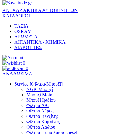
ΑΝΤΑΛΛΑΚΤΙΚΑ ΑΥΤΟΚΙΝΗΤΩΝ
ΚΑΤΑΛΟΓΟΙ
ΤΑΣΙΑ
OSRAM
ΑΡΩΜΑΤΑ
ΛΙΠΑΝΤΙΚΑ - ΧΗΜΙΚΑ
ΔΙΑΚΟΠΤΕΣ
0
0
ΑΝΑΛΩΣΙΜΑ
Service [Φίλτρα-Μπουζί]
NGK Μπουζί
Μπουζί Moto
Μπουζί Ιριδίου
Φίλτρα A/C
Φίλτρα Αέρος
Φίλτρα Βενζίνης
Φίλτρα Καμπίνας
Φίλτρα Λαδιού
Φίλτρα Πετρελαίου Diesel