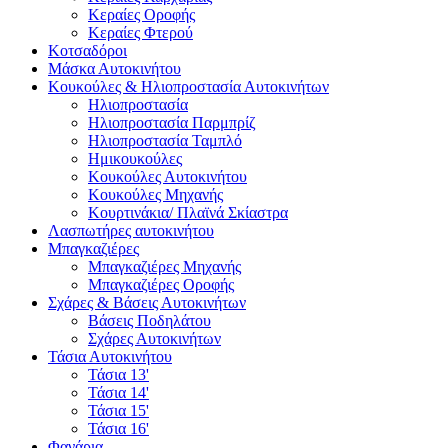
Κεραίες Οροφής
Κεραίες Φτερού
Κοτσαδόροι
Μάσκα Αυτοκινήτου
Κουκούλες & Ηλιοπροστασία Αυτοκινήτων
Ηλιοπροστασία
Ηλιοπροστασία Παρμπρίζ
Ηλιοπροστασία Ταμπλό
Ημικουκούλες
Κουκούλες Αυτοκινήτου
Κουκούλες Μηχανής
Κουρτινάκια/ Πλαϊνά Σκίαστρα
Λασπωτήρες αυτοκινήτου
Μπαγκαζιέρες
Μπαγκαζιέρες Μηχανής
Μπαγκαζιέρες Οροφής
Σχάρες & Βάσεις Αυτοκινήτων
Βάσεις Ποδηλάτου
Σχάρες Αυτοκινήτων
Τάσια Αυτοκινήτου
Τάσια 13'
Τάσια 14'
Τάσια 15'
Τάσια 16'
Φανάρια