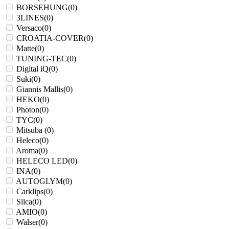
BORSEHUNG
(
0
)
3LINES
(
0
)
Versaco
(
0
)
CROATIA-COVER
(
0
)
Matte
(
0
)
TUNING-TEC
(
0
)
Digital iQ
(
0
)
Suki
(
0
)
Giannis Mallis
(
0
)
HEKO
(
0
)
Photon
(
0
)
TYC
(
0
)
Mitsuba
(
0
)
Heleco
(
0
)
Aroma
(
0
)
HELECO LED
(
0
)
INA
(
0
)
AUTOGLYM
(
0
)
Carklips
(
0
)
Silca
(
0
)
AMIO
(
0
)
Walser
(
0
)