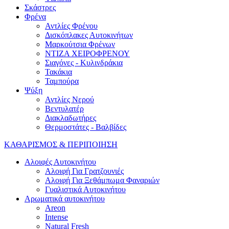
Σκάστρες
Φρένα
Αντλίες Φρένου
Δισκόπλακες Αυτοκινήτων
Μαρκούτσια Φρένων
ΝΤΙΖΑ ΧΕΙΡΟΦΡΕΝΟΥ
Σιαγόνες - Κυλινδράκια
Τακάκια
Ταμπούρα
Ψύξη
Αντλίες Νερού
Βεντυλατέρ
Διακλαδωτήρες
Θερμοστάτες - Βαλβίδες
ΚΑΘΑΡΙΣΜΟΣ & ΠΕΡΙΠΟΙΗΣΗ
Αλοιφές Αυτοκινήτου
Αλοιφή Για Γρατζουνιές
Αλοιφή Για Ξεθάμπωμα Φαναριών
Γυαλιστικά Αυτοκινήτου
Αρωματικά αυτοκινήτου
Areon
Intense
Natural Fresh