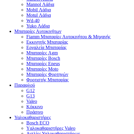
Mannol Λάδια
Mobil Λάδια
Motul Λάδια
Wd-40
Yuko Λάδια
Μπαταρίες Αυτοκινήτων
Fiamm Μπαταρίες Αυτοκινήτου & Μηχανής
Εκκινητής Μπαταρίας
Εργαλεία Μπαταρίας
Μπαταρίες Agm
Μπαταρίες Bosch
Μπαταρίες Eneus
Μπαταρίες Moto
Μπαταρίες Φορτηγών
Φορτιστής Μπαταρίας
Παραφλού
G12
G13
Valeo
Κόκκινο
Πράσινο
Υαλοκαθαριστήρες
Bosch ECO
Yαλοκαθαριστήρες Valeo
Αντλίες Υαλοκαθαριστήρων