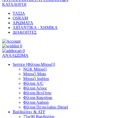
ΚΑΤΑΛΟΓΟΙ
ΤΑΣΙΑ
OSRAM
ΑΡΩΜΑΤΑ
ΛΙΠΑΝΤΙΚΑ - ΧΗΜΙΚΑ
ΔΙΑΚΟΠΤΕΣ
0
0
ΑΝΑΛΩΣΙΜΑ
Service [Φίλτρα-Μπουζί]
NGK Μπουζί
Μπουζί Moto
Μπουζί Ιριδίου
Φίλτρα A/C
Φίλτρα Αέρος
Φίλτρα Βενζίνης
Φίλτρα Καμπίνας
Φίλτρα Λαδιού
Φίλτρα Πετρελαίου Diesel
Βαλβολίνες & ATF
75w90 Βαλβολίνη