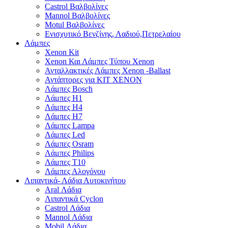
Castrol Βαλβολίνες
Mannol Βαλβολίνες
Motul Βαλβολίνες
Ενισχυτικό Βενζίνης, Λαδιού,Πετρελαίου
Λάμπες
Xenon Kit
Xenon Και Λάμπες Τύπου Xenon
Ανταλλακτικές Λάμπες Xenon -Ballast
Αντάπτορες για ΚΙΤ ΧΕΝΟΝ
Λάμπες Bosch
Λάμπες H1
Λάμπες H4
Λάμπες H7
Λάμπες Lampa
Λάμπες Led
Λάμπες Osram
Λάμπες Philips
Λάμπες T10
Λάμπες Αλογόνου
Λιπαντικά- Λάδια Αυτοκινήτου
Aral Λάδια
Λιπαντικά Cyclon
Castrol Λάδια
Mannol Λάδια
Mobil Λάδια