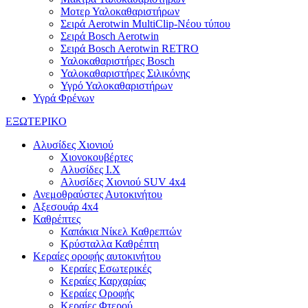
Μοτερ Υαλοκαθαριστήρων
Σειρά Aerotwin MultiClip-Νέου τύπου
Σειρά Bosch Aerotwin
Σειρά Bosch Aerotwin RETRO
Υαλοκαθαριστήρες Bosch
Υαλοκαθαριστήρες Σιλικόνης
Υγρό Υαλοκαθαριστήρων
Υγρά Φρένων
ΕΞΩΤΕΡΙΚΟ
Αλυσίδες Χιονιού
Χιονοκουβέρτες
Αλυσίδες I.X
Αλυσίδες Χιονιού SUV 4x4
Ανεμοθραύστες Αυτοκινήτου
Αξεσουάρ 4x4
Καθρέπτες
Καπάκια Νίκελ Καθρεπτών
Κρύσταλλα Καθρέπτη
Κεραίες οροφής αυτοκινήτου
Κεραίες Εσωτερικές
Κεραίες Καρχαρίας
Κεραίες Οροφής
Κεραίες Φτερού