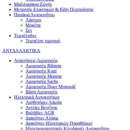
Μαξιλαράκια Ζώνης
Μετρητής Ελαστικών & Είδη Περιποίησης
Πατάκια Αυτοκινήτου
Λάστιχο
Μοκέτα
Σετ
Τεμπέληδες
Τεμπέλης τιμονιού
ΑΝΤΑΛΛΑΚΤΙΚΑ
Αναρτήσεις-Αμορτισέρ
Αμορτισέρ Bilstein
Αμορτισέρ Koni
Αμορτισέρ Monroe
Αμορτισέρ Sachs
Αμορτισέρ Πορτ Μπαγκάζ
Βάση Αμορτισέρ
Ηλεκτρικά Αυτοκινήτων
Αισθητήρες Λάμδα
Αντλίες Βενζίνης
Βαλβίδες AGR
Διακόπτες Αλάρμ
Διακόπτες Ηλεκτρικών Παραθύρων
Ηλεκτρομαγνητικές Κλειδαριές Αυτοκινήτου