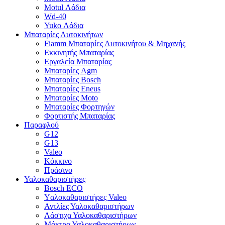
Motul Λάδια
Wd-40
Yuko Λάδια
Μπαταρίες Αυτοκινήτων
Fiamm Μπαταρίες Αυτοκινήτου & Μηχανής
Εκκινητής Μπαταρίας
Εργαλεία Μπαταρίας
Μπαταρίες Agm
Μπαταρίες Bosch
Μπαταρίες Eneus
Μπαταρίες Moto
Μπαταρίες Φορτηγών
Φορτιστής Μπαταρίας
Παραφλού
G12
G13
Valeo
Κόκκινο
Πράσινο
Υαλοκαθαριστήρες
Bosch ECO
Yαλοκαθαριστήρες Valeo
Αντλίες Υαλοκαθαριστήρων
Λάστιχα Υαλοκαθαριστήρων
Μάκτρα Υαλοκαθαριστήρων