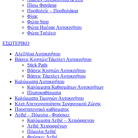
Πίσω Φανάρια
Προβολείς – Προβολάκια
Φλας
Φώτα Stop
Φώτα Ημέρας Αυτοκινήτου
Φώτα Τρέιλερ
ΕΣΩΤΕΡΙΚΟ
Αλεξήλια Αυτοκινήτου
Βάσεις Κινητών/Τάμπλετ Αυτοκινήτου
Stick Pads
Βάσεις Κινητών Αυτοκινήτου
Βάσεις Τάμπλετ Αυτοκινήτου
Καλύμματα Αυτοκινήτου
Καλύμματα Καθισμάτων Αυτοκινήτων
Πλατοκαθίσματα
Καλύμματα Τιμονιών Αυτοκινήτου
Κλιπ Απενεργοποίησης Συναγερμού Ζώνης
Προστατευτικό καθίσματος
Λεβιέ – Πόμολα - Φούσκες
Καλύμματα Λεβιέ – Χειρόφρενου
Λεβιέ Χειροφρένων
Πόμολα Λεβιέ
Φούσκες Λεβιέ