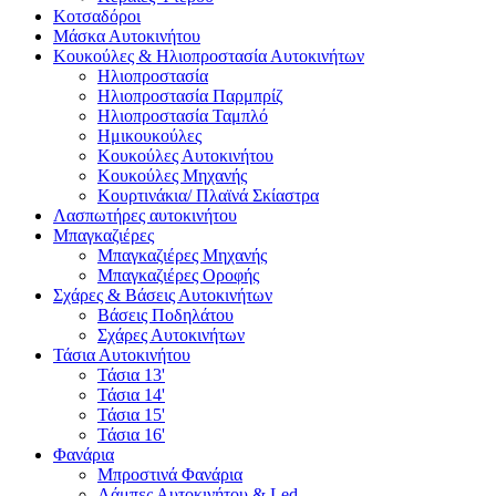
Κοτσαδόροι
Μάσκα Αυτοκινήτου
Κουκούλες & Ηλιοπροστασία Αυτοκινήτων
Ηλιοπροστασία
Ηλιοπροστασία Παρμπρίζ
Ηλιοπροστασία Ταμπλό
Ημικουκούλες
Κουκούλες Αυτοκινήτου
Κουκούλες Μηχανής
Κουρτινάκια/ Πλαϊνά Σκίαστρα
Λασπωτήρες αυτοκινήτου
Μπαγκαζιέρες
Μπαγκαζιέρες Μηχανής
Μπαγκαζιέρες Οροφής
Σχάρες & Βάσεις Αυτοκινήτων
Βάσεις Ποδηλάτου
Σχάρες Αυτοκινήτων
Τάσια Αυτοκινήτου
Τάσια 13'
Τάσια 14'
Τάσια 15'
Τάσια 16'
Φανάρια
Μπροστινά Φανάρια
Λάμπες Αυτοκινήτου & Led