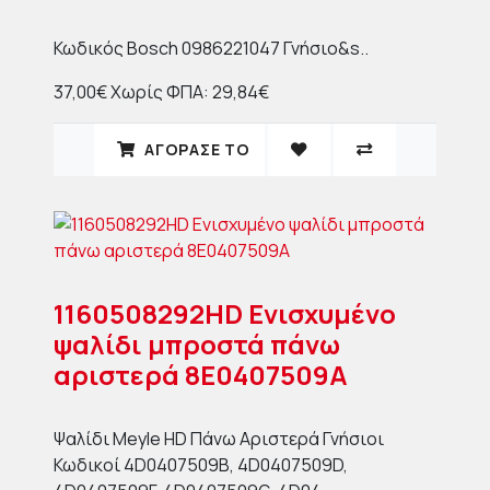
Κωδικός Bosch 0986221047 Γνήσιο&s..
37,00€
Χωρίς ΦΠΑ: 29,84€
ΑΓΟΡΑΣΈ ΤΟ
1160508292HD Ενισχυμένο
ψαλίδι μπροστά πάνω
αριστερά 8E0407509A
Ψαλίδι Meyle HD Πάνω Αριστερά Γνήσιοι
Κωδικοί 4D0407509B, 4D0407509D,