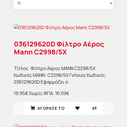
036129620D Φίλτρο Αέρος
Mann C2998/5X
Τίτλος: Φίλτρο Αέρος MANN C2298/5X
Κωδικός MANN: C2298/5X Γνήσιος Κωδικός:
036129620D Εφαρμόζει σ..
19,95€
Χωρίς ΦΠΑ: 16,09€
ΑΓΟΡΑΣΈ ΤΟ