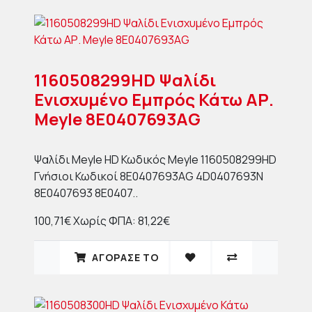
1160508299HD Ψαλίδι
Ενισχυμένο Εμπρός Κάτω ΑΡ.
Meyle 8E0407693ΑG
Ψαλίδι Meyle HD Κωδικός Meyle 1160508299HD
Γνήσιοι Κωδικοί 8E0407693AG 4D0407693N
8E0407693 8E0407..
100,71€
Χωρίς ΦΠΑ: 81,22€
ΑΓΟΡΑΣΈ ΤΟ