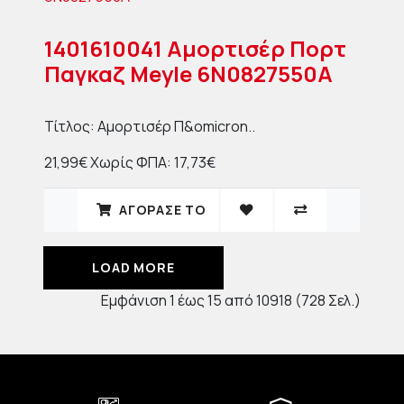
1401610041 Αμορτισέρ Πορτ
Παγκαζ Meyle 6N0827550A
Τίτλος: Αμορτισέρ Π&omicron..
21,99€
Χωρίς ΦΠΑ: 17,73€
ΑΓΟΡΑΣΈ ΤΟ
LOAD MORE
Εμφάνιση 1 έως 15 από 10918 (728 Σελ.)