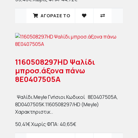
ΑΓΟΡΑΣΈ ΤΟ
1160508297HD Ψαλίδι
μπροσ.άξονα πάνω
8E0407505A
Ψαλίδι Meyle Γνήσιοι Κωδικοί 8E0407505A,
8D0407505K 1160508297/HD (Meyle)
Χαρακτηριστικ..
50,41€
Χωρίς ΦΠΑ: 40,65€