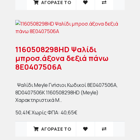
ΑΓΟΡΑΣΈ ΤΟ
1160508298HD Ψαλίδι
μπροσ.άξονα δεξιά πάνω
8E0407506A
Ψαλίδι Meyle Γνήσιοι Κωδικοί 8E0407506A,
8D0407506K 1160508298HD (Meyle)
Χαρακτηριστικά Μ..
50,41€
Χωρίς ΦΠΑ: 40,65€
ΑΓΟΡΑΣΈ ΤΟ