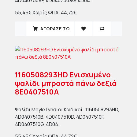
4D0407509F, 4D0407509G, 4D04..
55,45€
Χωρίς ΦΠΑ: 44,72€
ΑΓΟΡΑΣΈ ΤΟ
1160508293HD Ενισχυμένο
ψαλίδι μπροστά πάνω δεξιά
8E0407510A
Ψαλίδι Meyle Γνήσιοι Κωδικοί 1160508293HD,
4D0407510B, 4D0407510D, 4D0407510F,
4D0407510G, 4D04..
55,45€
Χωρίς ΦΠΑ: 44,72€