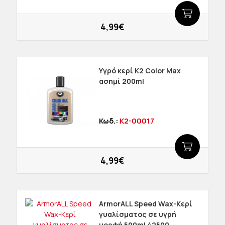
4,99€
Υγρό κερί K2 Color Max
ασημί 200ml
Κωδ.:
K2-00017
4,99€
ΑrmorALL Speed Wax-Κερί
γυαλίσματος σε υγρή
μορφή 500ml 42500