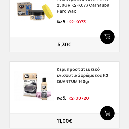
250GR K2-K073 Carnauba
Hard Wax
Κωδ.:
K2-K073
5,30€
Κερί προστατευτικό
ενισχυτικό χρώματος K2
QUANTUM 140gr
Κωδ.:
K2-00720
11,00€