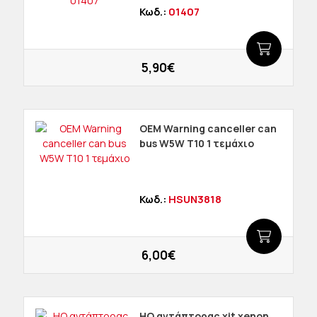
Κωδ.:
01407
5,90€
ΟΕΜ Warning canceller can
bus W5W T10 1 τεμάχιο
Κωδ.:
HSUN3818
6,00€
HQ αντάπτορας xit xenon