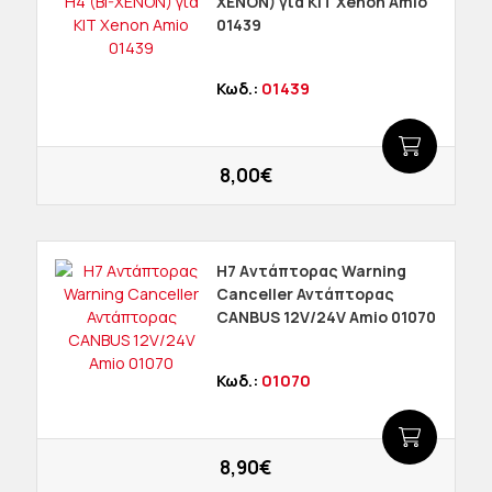
XENON) για ΚΙΤ Xenon Amio
01439
Κωδ.:
01439
8,00€
Η7 Aντάπτορας Warning
Canceller Αντάπτορας
CANBUS 12V/24V Amio 01070
Κωδ.:
01070
8,90€