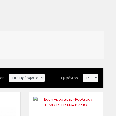
ση:
Εμφάνιση: