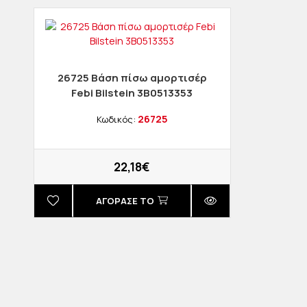
26725 Βάση πίσω αμορτισέρ
Febi Bilstein 3B0513353
26725
Κωδικός:
22,18€
ΑΓΟΡΑΣΈ ΤΟ