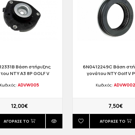
12331B Βάση στήριξης
6N0412249C Βάση στή
του NTY A3 8P GOLF V
γονάτου NTY Golf V 
DDY OCTAVIA 5 1τμχ
CADDY OCTAVIA 5 1
ADVW005
ADVW00
Κωδικός:
Κωδικός:
12,00€
7,50€
ΑΓΟΡΑΣΈ ΤΟ
ΑΓΟΡΑΣΈ ΤΟ