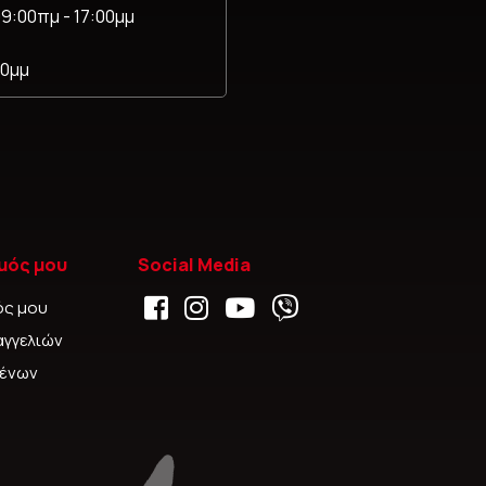
9:00πμ - 17:00μμ
00μμ
μός μου
Social Media
ός μου
αγγελιών
μένων