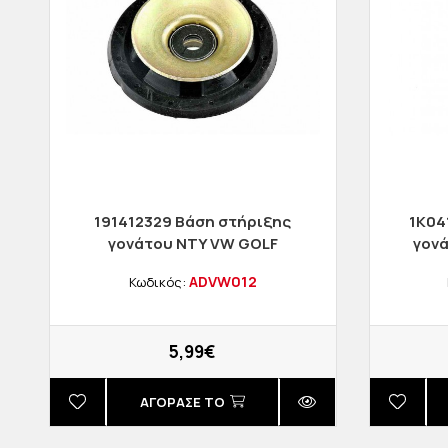
191412329 Βάση στήριξης
1K04
γονάτου NTY VW GOLF
γονά
JETTA II IBIZA II TOLEDO
CA
ADVW012
Κωδικός:
5,99€
ΑΓΟΡΑΣΈ ΤΟ