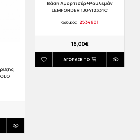
Βάση Αμορτισέρ+Ρουλεμάν
LEMFÖRDER 1J0412331C
2534601
Κωδικός:
16,00€
ΑΓΟΡΑΣΈ ΤΟ
ριξης
POLO
τμχ
2