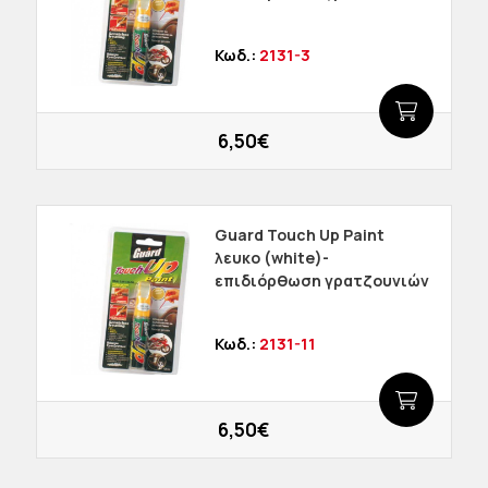
Κωδ.:
2131-3
6,50€
Guard Touch Up Paint
λευκο (white)-
επιδιόρθωση γρατζουνιών
Κωδ.:
2131-11
6,50€