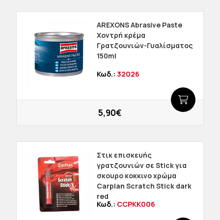
AREXONS Abrasive Paste
Χοντρή κρέμα
Γρατζουνιών-Γυαλίσματος
150ml
Κωδ.:
32026
5,90€
Στικ επισκευής
γρατζουνιών σε Stick για
σκουρο κοκκινο χρώμα
Carplan Scratch Stick dark
red
Κωδ.:
CCPKK006