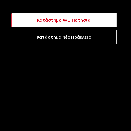
Κατάστημα Ανω Πατήσια
Κατάστημα Νέο Ηράκλειο