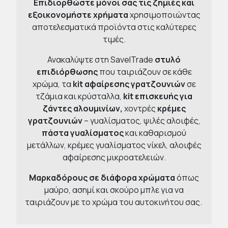
Επιδιορθώστε μόνοι σας τις ζημιές και
εξοικονομήστε χρήματα
χρησιμοποιώντας
αποτελεσματικά προϊόντα στις καλύτερες
τιμές.
Ανακαλύψτε στη SavelTrade
στυλό
επιδιόρθωσης
που ταιριάζουν σε κάθε
χρώμα, τα
kit αφαίρεσης γρατζουνιών
σε
τζάμια και κρύσταλλα,
kit επισκευής για
ζάντες αλουμινίων,
χοντρές
κρέμες
γρατζουνιών
– γυαλίσματος, ψιλές αλοιφές,
πάστα γυαλίσματος
και καθαρισμού
μετάλλων, κρέμες γυαλίσματος νίκελ, αλοιφές
αφαίρεσης μικροατελειών.
Μαρκαδόρους σε διάφορα χρώματα
όπως
μαύρο, ασημί και σκούρο μπλε για να
ταιριάζουν με το χρώμα του αυτοκινήτου σας.