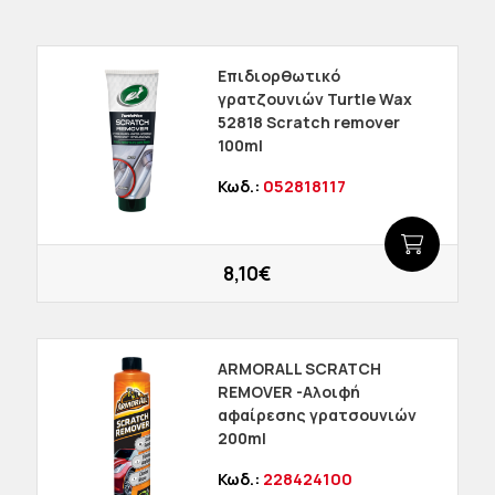
Επιδιορθωτικό
γρατζουνιών Turtle Wax
52818 Scratch remover
100ml
Κωδ.:
052818117
8,10€
ARMORALL SCRATCH
REMOVER -Αλοιφή
αφαίρεσης γρατσουνιών
200ml
Κωδ.:
228424100