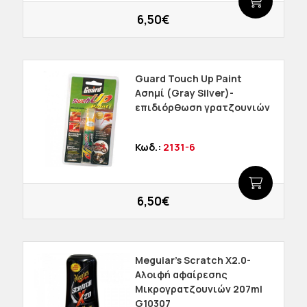
6,50€
Guard Touch Up Paint
Aσημί (Gray Silver)-
επιδιόρθωση γρατζουνιών
Κωδ.:
2131-6
6,50€
Meguiar's Scratch X2.0-
Αλοιφή αφαίρεσης
Μικρογρατζουνιών 207ml
G10307