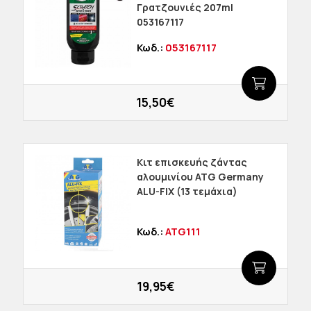
Γρατζουνιές 207ml
053167117
Κωδ.:
053167117
15,50€
Κιτ επισκευής ζάντας
αλουμινίου ATG Germany
ALU-FIX (13 τεμάχια)
Κωδ.:
ATG111
19,95€