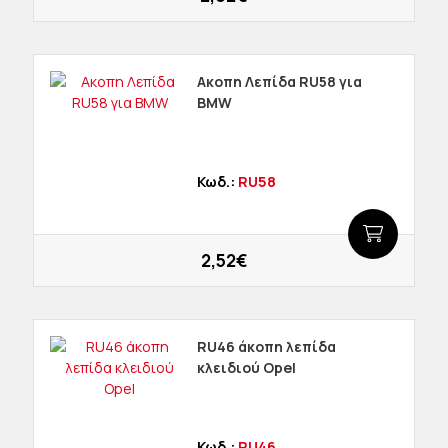
Ακοπη Λεπίδα RU58 για
BMW
Κωδ.:
RU58
2,52€
RU46 άκοπη λεπίδα
κλειδιού Opel
Κωδ.:
RU46