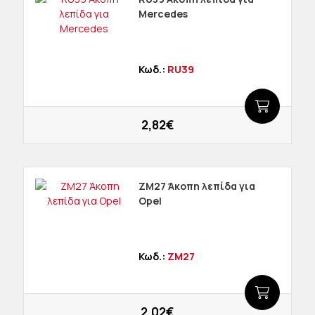
Mercedes
Κωδ.:
RU39
2,82€
ΖΜ27 Άκοπη λεπίδα για
Opel
Κωδ.:
ZM27
2,02€