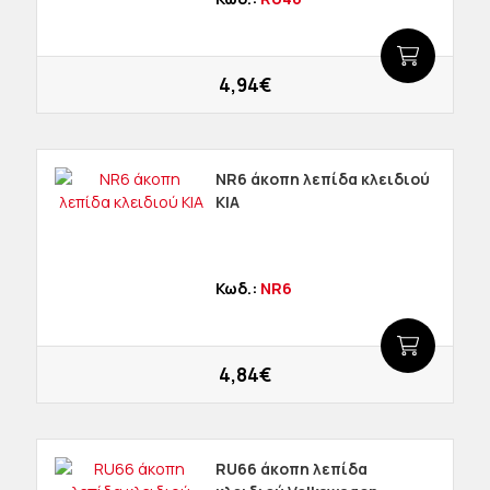
4,94€
NR6 άκοπη λεπίδα κλειδιού
KIA
Κωδ.:
NR6
4,84€
RU66 άκοπη λεπίδα