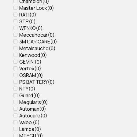
Champion
(
0
)
Master Lock
(
0
)
RATI
(
0
)
STP
(
0
)
WENKO
(
0
)
Meccanocar
(
0
)
3M CAR CARE
(
0
)
Metalcaucho
(
0
)
Kenwood
(
0
)
GEMINI
(
0
)
Vertex
(
0
)
OSRAM
(
0
)
PS BATTERY
(
0
)
NTY
(
0
)
Guard
(
0
)
Meguiar's
(
0
)
Automax
(
0
)
Autocare
(
0
)
Valeo
(
0
)
Lampa
(
0
)
MTECH
(
0
)