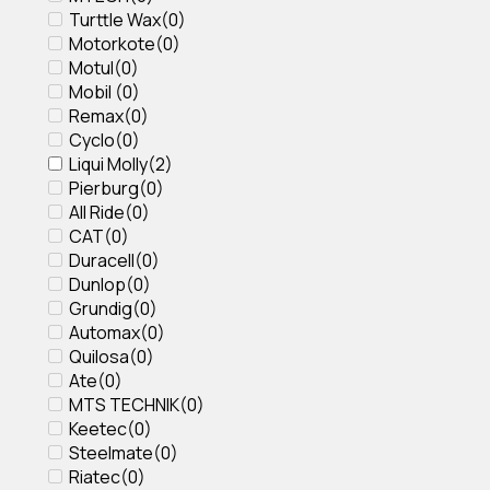
Turttle Wax
(
0
)
Motorkote
(
0
)
Motul
(
0
)
Mobil
(
0
)
Remax
(
0
)
Cyclo
(
0
)
Liqui Molly
(
2
)
Pierburg
(
0
)
All Ride
(
0
)
CAT
(
0
)
Duracell
(
0
)
Dunlop
(
0
)
Grundig
(
0
)
Αutomax
(
0
)
Quilosa
(
0
)
Ate
(
0
)
MTS TECHNIK
(
0
)
Keetec
(
0
)
Steelmate
(
0
)
Riatec
(
0
)