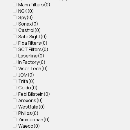
Mann Filters
(
0
)
NGK
(
0
)
Spy
(
0
)
Sonax
(
0
)
Castrol
(
0
)
Safe Sight
(
0
)
Fiba Filters
(
0
)
SCT Filters
(
0
)
Laserline
(
0
)
In Factory
(
0
)
Visor Tech
(
0
)
JOM
(
0
)
Trifa
(
0
)
Coido
(
0
)
Febi Bilstein
(
0
)
Arexons
(
0
)
Westfalia
(
0
)
Philips
(
0
)
Zimmerman
(
0
)
Waeco
(
0
)