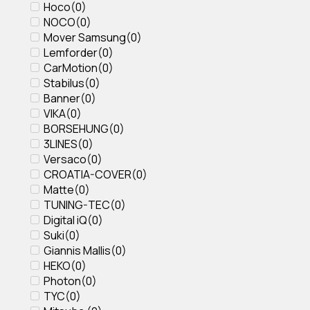
Hoco
(
0
)
NOCO
(
0
)
Mover Samsung
(
0
)
Lemforder
(
0
)
CarMotion
(
0
)
Stabilus
(
0
)
Banner
(
0
)
VIKA
(
0
)
BORSEHUNG
(
0
)
3LINES
(
0
)
Versaco
(
0
)
CROATIA-COVER
(
0
)
Matte
(
0
)
TUNING-TEC
(
0
)
Digital iQ
(
0
)
Suki
(
0
)
Giannis Mallis
(
0
)
HEKO
(
0
)
Photon
(
0
)
TYC
(
0
)