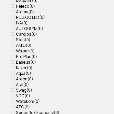
Mitsuba
(
0
)
Heleco
(
0
)
Aroma
(
0
)
HELECO LED
(
0
)
INA
(
0
)
AUTOGLYM
(
0
)
Carklips
(
0
)
Silca
(
0
)
AMIO
(
0
)
Walser
(
0
)
Pro Plus
(
0
)
Baseus
(
0
)
Kaver
(
0
)
Aqua
(
0
)
Areon
(
0
)
Aral
(
0
)
Swag
(
0
)
VDO
(
0
)
Wetekom
(
0
)
ATG
(
0
)
Speedflex Economy
(
0
)