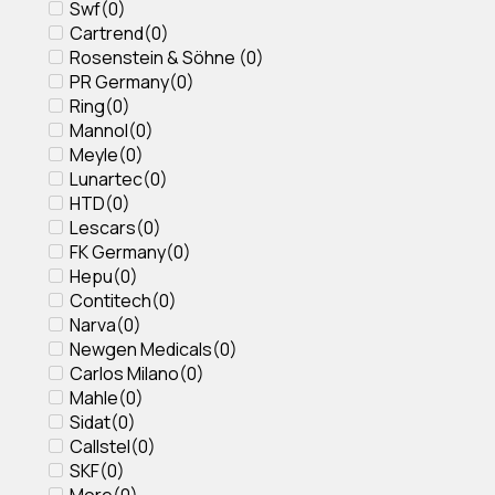
Swf
(
0
)
Cartrend
(
0
)
Rosenstein & Söhne
(
0
)
PR Germany
(
0
)
Ring
(
0
)
Mannol
(
0
)
Meyle
(
0
)
Lunartec
(
0
)
HTD
(
0
)
Lescars
(
0
)
FK Germany
(
0
)
Hepu
(
0
)
Contitech
(
0
)
Narva
(
0
)
Newgen Medicals
(
0
)
Carlos Milano
(
0
)
Mahle
(
0
)
Sidat
(
0
)
Callstel
(
0
)
SKF
(
0
)
More
(
0
)