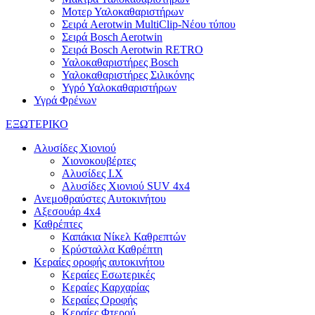
Μοτερ Υαλοκαθαριστήρων
Σειρά Aerotwin MultiClip-Νέου τύπου
Σειρά Bosch Aerotwin
Σειρά Bosch Aerotwin RETRO
Υαλοκαθαριστήρες Bosch
Υαλοκαθαριστήρες Σιλικόνης
Υγρό Υαλοκαθαριστήρων
Υγρά Φρένων
ΕΞΩΤΕΡΙΚΟ
Αλυσίδες Χιονιού
Χιονοκουβέρτες
Αλυσίδες I.X
Αλυσίδες Χιονιού SUV 4x4
Ανεμοθραύστες Αυτοκινήτου
Αξεσουάρ 4x4
Καθρέπτες
Καπάκια Νίκελ Καθρεπτών
Κρύσταλλα Καθρέπτη
Κεραίες οροφής αυτοκινήτου
Κεραίες Εσωτερικές
Κεραίες Καρχαρίας
Κεραίες Οροφής
Κεραίες Φτερού