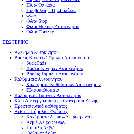
Πίσω Φανάρια
Προβολείς – Προβολάκια
Φλας
Φώτα Stop
Φώτα Ημέρας Αυτοκινήτου
Φώτα Τρέιλερ
ΕΣΩΤΕΡΙΚΟ
Αλεξήλια Αυτοκινήτου
Βάσεις Κινητών/Τάμπλετ Αυτοκινήτου
Stick Pads
Βάσεις Κινητών Αυτοκινήτου
Βάσεις Τάμπλετ Αυτοκινήτου
Καλύμματα Αυτοκινήτου
Καλύμματα Καθισμάτων Αυτοκινήτων
Πλατοκαθίσματα
Καλύμματα Τιμονιών Αυτοκινήτου
Κλιπ Απενεργοποίησης Συναγερμού Ζώνης
Προστατευτικό καθίσματος
Λεβιέ – Πόμολα - Φούσκες
Καλύμματα Λεβιέ – Χειρόφρενου
Λεβιέ Χειροφρένων
Πόμολα Λεβιέ
Φούσκες Λεβιέ