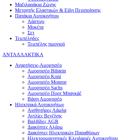
Μαξιλαράκια Ζώνης
Μετρητής Ελαστικών & Είδη Περιποίησης
Πατάκια Αυτοκινήτου
Λάστιχο
Μοκέτα
Σετ
Τεμπέληδες
Τεμπέλης τιμονιού
ΑΝΤΑΛΛΑΚΤΙΚΑ
Αναρτήσεις-Αμορτισέρ
Αμορτισέρ Bilstein
Αμορτισέρ Koni
Αμορτισέρ Monroe
Αμορτισέρ Sachs
Αμορτισέρ Πορτ Μπαγκάζ
Βάση Αμορτισέρ
Ηλεκτρικά Αυτοκινήτων
Αισθητήρες Λάμδα
Αντλίες Βενζίνης
Βαλβίδες AGR
Διακόπτες Αλάρμ
Διακόπτες Ηλεκτρικών Παραθύρων
Ηλεκτρομαγνητικές Κλειδαριές Αυτοκινήτου