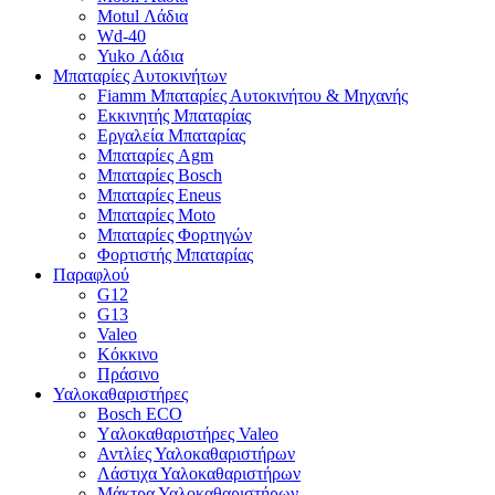
Motul Λάδια
Wd-40
Yuko Λάδια
Μπαταρίες Αυτοκινήτων
Fiamm Μπαταρίες Αυτοκινήτου & Μηχανής
Εκκινητής Μπαταρίας
Εργαλεία Μπαταρίας
Μπαταρίες Agm
Μπαταρίες Bosch
Μπαταρίες Eneus
Μπαταρίες Moto
Μπαταρίες Φορτηγών
Φορτιστής Μπαταρίας
Παραφλού
G12
G13
Valeo
Κόκκινο
Πράσινο
Υαλοκαθαριστήρες
Bosch ECO
Yαλοκαθαριστήρες Valeo
Αντλίες Υαλοκαθαριστήρων
Λάστιχα Υαλοκαθαριστήρων
Μάκτρα Υαλοκαθαριστήρων