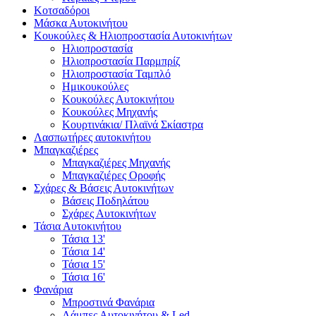
Κοτσαδόροι
Μάσκα Αυτοκινήτου
Κουκούλες & Ηλιοπροστασία Αυτοκινήτων
Ηλιοπροστασία
Ηλιοπροστασία Παρμπρίζ
Ηλιοπροστασία Ταμπλό
Ημικουκούλες
Κουκούλες Αυτοκινήτου
Κουκούλες Μηχανής
Κουρτινάκια/ Πλαϊνά Σκίαστρα
Λασπωτήρες αυτοκινήτου
Μπαγκαζιέρες
Μπαγκαζιέρες Μηχανής
Μπαγκαζιέρες Οροφής
Σχάρες & Βάσεις Αυτοκινήτων
Βάσεις Ποδηλάτου
Σχάρες Αυτοκινήτων
Τάσια Αυτοκινήτου
Τάσια 13'
Τάσια 14'
Τάσια 15'
Τάσια 16'
Φανάρια
Μπροστινά Φανάρια
Λάμπες Αυτοκινήτου & Led