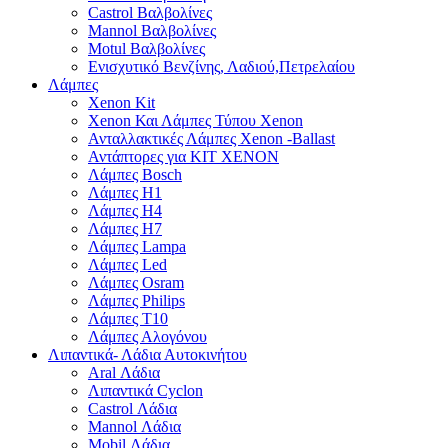
Castrol Βαλβολίνες
Mannol Βαλβολίνες
Motul Βαλβολίνες
Ενισχυτικό Βενζίνης, Λαδιού,Πετρελαίου
Λάμπες
Xenon Kit
Xenon Και Λάμπες Τύπου Xenon
Ανταλλακτικές Λάμπες Xenon -Ballast
Αντάπτορες για ΚΙΤ ΧΕΝΟΝ
Λάμπες Bosch
Λάμπες H1
Λάμπες H4
Λάμπες H7
Λάμπες Lampa
Λάμπες Led
Λάμπες Osram
Λάμπες Philips
Λάμπες T10
Λάμπες Αλογόνου
Λιπαντικά- Λάδια Αυτοκινήτου
Aral Λάδια
Λιπαντικά Cyclon
Castrol Λάδια
Mannol Λάδια
Mobil Λάδια