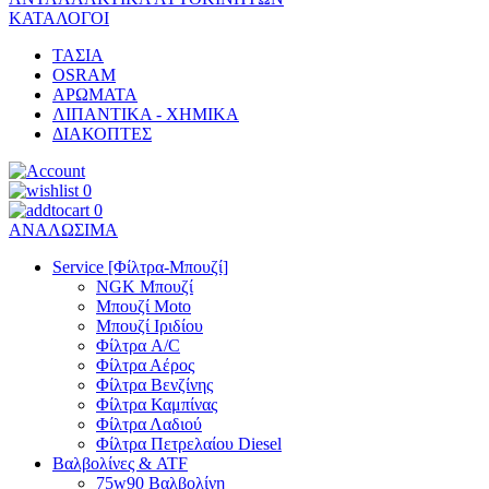
ΚΑΤΑΛΟΓΟΙ
ΤΑΣΙΑ
OSRAM
ΑΡΩΜΑΤΑ
ΛΙΠΑΝΤΙΚΑ - ΧΗΜΙΚΑ
ΔΙΑΚΟΠΤΕΣ
0
0
ΑΝΑΛΩΣΙΜΑ
Service [Φίλτρα-Μπουζί]
NGK Μπουζί
Μπουζί Moto
Μπουζί Ιριδίου
Φίλτρα A/C
Φίλτρα Αέρος
Φίλτρα Βενζίνης
Φίλτρα Καμπίνας
Φίλτρα Λαδιού
Φίλτρα Πετρελαίου Diesel
Βαλβολίνες & ATF
75w90 Βαλβολίνη