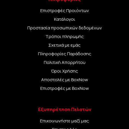
παραγωγής:
2005 - 2014
)
Επιστροφές Προιόντων
PEUGEOT 107:
(Έτη παραγωγής:
2005 -
Κατάλογοι
2014
)
Προστασία προσωπικών δεδομένων
Τεχνικά Χαρακτηριστικά
Τρόποι πληρωμής
Σχετικά με εμάς
Κατασκευαστής: NTY
Πληροφορίες Παράδοσης
Κωδικός Προϊόντος (MPN):
EZC-TY-124
Πολιτική Απορρήτου
Τύπος Ανταλλακτικού: Σετ Αφαλοί
Όροι Χρήσης
Κλειδαριών Θυρών (Door Lock Cylinder
Αποστολές με BoxNow
Pair)
Επιστροφές με BoxNow
Θέση Τοποθέτησης: Εμπρός Αριστερά &
Εμπρός Δεξιά
Εξυπηρέτηση Πελατών
Αριθμός Κλειδιών: 2 Τεμάχια
Επικοινωνήστε μαζί μας
Ποσότητα Συσκευασίας: 1 Σετ (2 Αφαλοί