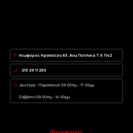
εφαρμογή
στις εργοστασιακές
υποδοχές των θυρών της κοινής
πλατφόρμας των τριών κατασκευαστών.
Συμβουλή:
Καθώς τα νέα κλειδιά
προορίζονται για τις πόρτες, για να
ξεκινήσετε το αυτοκίνητο θα συνεχίσετε
να χρησιμοποιείτε το παλιό σας κλειδί
Λεωφόρος Ηρακλείου 63 ,Ανω Πατήσια Τ.Κ 1142
στη μίζα, εκτός εάν μεταφέρετε το
εσωτερικό τσιπάκι immobilizer
210 29 11 250
(transponder) στο νέο κλειδί και
αλλάξετε και τον αφαλό της μίζας.
Δευτέρα - Παρασκευή 09:00πμ - 17:00μμ
Συμβατότητα με Μοντέλα (Κοινή
Σάββατο 09:00πμ - 14:00μμ
Πλατφόρμα):
TOYOTA Aygo (Σειρά KGB10 / WNB10):
(Έτη παραγωγής:
2005 - 2014
)
Πληροφορίες
CITROEN C1 (1ης Γενιάς):
(Έτη