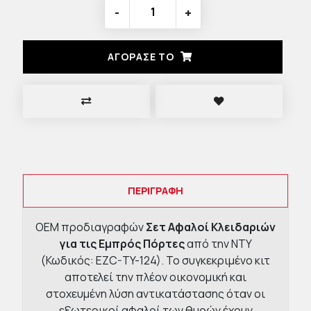
-
+
ΑΓΟΡΑΣΈ ΤΟ
ΠΕΡΙΓΡΑΦΉ
OEM προδιαγραφών
Σετ Αφαλοί Κλειδαριών
για τις Εμπρός Πόρτες
από την NTY
(Κωδικός: EZC-TY-124). Το συγκεκριμένο κιτ
αποτελεί την πλέον οικονομική και
στοχευμένη λύση αντικατάστασης όταν οι
εξωτερικοί αφαλοί των θυρών έχουν