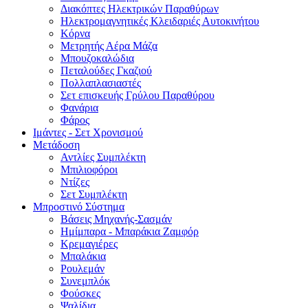
Διακόπτες Ηλεκτρικών Παραθύρων
Ηλεκτρομαγνητικές Κλειδαριές Αυτοκινήτου
Κόρνα
Μετρητής Αέρα Μάζα
Μπουζοκαλώδια
Πεταλούδες Γκαζιού
Πολλαπλασιαστές
Σετ επισκευής Γρύλου Παραθύρου
Φανάρια
Φάρος
Ιμάντες - Σετ Χρονισμού
Μετάδοση
Αντλίες Συμπλέκτη
Μπιλιοφόροι
Ντίζες
Σετ Συμπλέκτη
Μπροστινό Σύστημα
Βάσεις Μηχανής-Σασμάν
Ημίμπαρα - Μπαράκια Ζαμφόρ
Κρεμαγιέρες
Μπαλάκια
Ρουλεμάν
Συνεμπλόκ
Φούσκες
Ψαλίδια