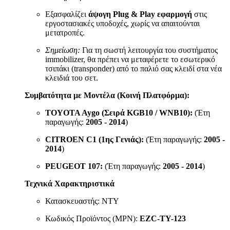
Εξασφαλίζει
άψογη Plug & Play εφαρμογή
στις
εργοστασιακές υποδοχές, χωρίς να απαιτούνται
μετατροπές.
Σημείωση:
Για τη σωστή λειτουργία του συστήματος
immobilizer, θα πρέπει να μεταφέρετε το εσωτερικό
τσιπάκι (transponder) από το παλιό σας κλειδί στα νέα
κλειδιά του σετ.
Συμβατότητα με Μοντέλα (Κοινή Πλατφόρμα):
TOYOTA Aygo (Σειρά KGB10 / WNB10):
(Έτη
παραγωγής:
2005 - 2014
)
CITROEN C1 (1ης Γενιάς):
(Έτη παραγωγής:
2005 -
2014
)
PEUGEOT 107:
(Έτη παραγωγής:
2005 - 2014
)
Τεχνικά Χαρακτηριστικά
Κατασκευαστής: NTY
Κωδικός Προϊόντος (MPN):
EZC-TY-123