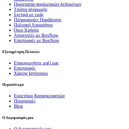
Προστασία προσωπικών δεδομένων
Τρόποι πληρωμής
Σχετικά με εμάς
Πληροφορίες Παράδοσης
Πολιτική Απορρήτου
Όροι Χρήσης
Αποστολές με BoxNow
Επιστροφές με BoxNow
Εξυπηρέτηση Πελατών
Επικοινωνήστε μαζί μας
Επιστροφές
Χάρτης Ιστότοπου
Περισσότερα
Ευρετήριο Κατασκευαστών
Προσφορές
Blog
Ο Λογαριασμός μου
Ο Λογαριασμός μου