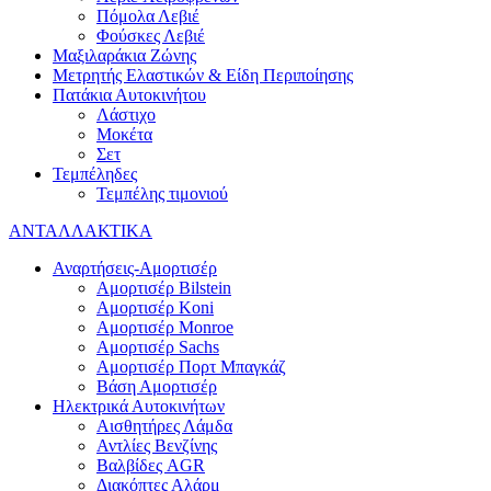
Πόμολα Λεβιέ
Φούσκες Λεβιέ
Μαξιλαράκια Ζώνης
Μετρητής Ελαστικών & Είδη Περιποίησης
Πατάκια Αυτοκινήτου
Λάστιχο
Μοκέτα
Σετ
Τεμπέληδες
Τεμπέλης τιμονιού
ΑΝΤΑΛΛΑΚΤΙΚΑ
Αναρτήσεις-Αμορτισέρ
Αμορτισέρ Bilstein
Αμορτισέρ Koni
Αμορτισέρ Monroe
Αμορτισέρ Sachs
Αμορτισέρ Πορτ Μπαγκάζ
Βάση Αμορτισέρ
Ηλεκτρικά Αυτοκινήτων
Αισθητήρες Λάμδα
Αντλίες Βενζίνης
Βαλβίδες AGR
Διακόπτες Αλάρμ