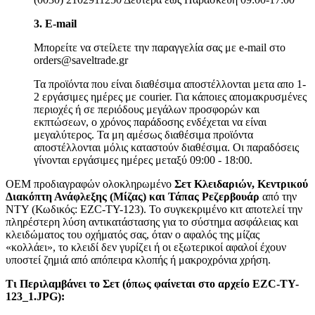
3. Ε-mail
Μπορείτε να στείλετε την παραγγελία σας με e-mail στο
orders@saveltrade.gr
Τα προϊόντα που είναι διαθέσιμα αποστέλλονται μετα απο 1-
2 εργάσιμες ημέρες με courier. Για κάποιες απομακρυσμένες
περιοχές ή σε περιόδους μεγάλων προσφορών και
εκπτώσεων, ο χρόνος παράδοσης ενδέχεται να είναι
μεγαλύτερος. Τα μη αμέσως διαθέσιμα προϊόντα
αποστέλλονται μόλις καταστούν διαθέσιμα. Οι παραδόσεις
γίνονται εργάσιμες ημέρες μεταξύ 09:00 - 18:00.
OEM προδιαγραφών ολοκληρωμένο
Σετ Κλειδαριών, Κεντρικού
Διακόπτη Ανάφλεξης (Μίζας) και Τάπας Ρεζερβουάρ
από την
NTY (Κωδικός: EZC-TY-123). Το συγκεκριμένο κιτ αποτελεί την
πληρέστερη λύση αντικατάστασης για το σύστημα ασφάλειας και
κλειδώματος του οχήματός σας, όταν ο αφαλός της μίζας
«κολλάει», το κλειδί δεν γυρίζει ή οι εξωτερικοί αφαλοί έχουν
υποστεί ζημιά από απόπειρα κλοπής ή μακροχρόνια χρήση.
Τι Περιλαμβάνει το Σετ (όπως φαίνεται στο αρχείο EZC-TY-
123_1.JPG):