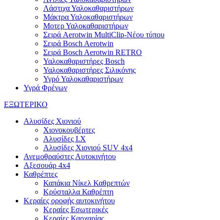
Λάστιχα Υαλοκαθαριστήρων
Μάκτρα Υαλοκαθαριστήρων
Μοτερ Υαλοκαθαριστήρων
Σειρά Aerotwin MultiClip-Νέου τύπου
Σειρά Bosch Aerotwin
Σειρά Bosch Aerotwin RETRO
Υαλοκαθαριστήρες Bosch
Υαλοκαθαριστήρες Σιλικόνης
Υγρό Υαλοκαθαριστήρων
Υγρά Φρένων
ΕΞΩΤΕΡΙΚΟ
Αλυσίδες Χιονιού
Χιονοκουβέρτες
Αλυσίδες I.X
Αλυσίδες Χιονιού SUV 4x4
Ανεμοθραύστες Αυτοκινήτου
Αξεσουάρ 4x4
Καθρέπτες
Καπάκια Νίκελ Καθρεπτών
Κρύσταλλα Καθρέπτη
Κεραίες οροφής αυτοκινήτου
Κεραίες Εσωτερικές
Κεραίες Καρχαρίας