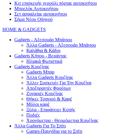
Κιτ επισκευής χερούλι πόρτας αυτοκινήτου
Μπρελόκ Αυτοκινήτου
Σετ ασφαλείας αυτοκινήτου
Σήμα Νέου Οδηγού
HOME & GADGETS
Gadgets - Αξεσουάρ Μπάνιου
Άλλα Gadgets - Αξεσουάρ Μπάνιου
Καλάθια & Κάδοι
Gadgets Κήπου - Βεράντας
Ηλιακά Φωτιστικά
Gadgets Κουζίνας
Gadgets Μπαρ
Άλλα Gadgets Κουζίνας
Άλλες Συσκευές Για Την Κουζίνα
Αποξηραντές Φρούτων
Ζυγαριές Κουζίνας
Θήκες Τσαγιού & Καφέ
Μύλοι καφέ
Ξύλα - Επιφάνειες Κοπής
Ποδιές
Χρονόμετρα - Θερμόμετρα Κουζίνας
Άλλα Gadgets Για Το Σπίτι
Games-Παιχνίδια για το Σπίτι