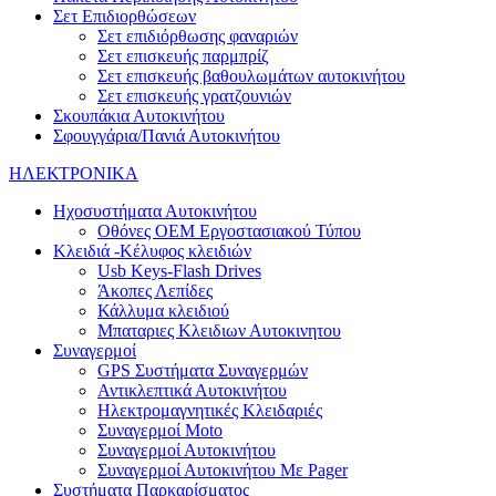
Σετ Επιδιορθώσεων
Σετ επιδιόρθωσης φαναριών
Σετ επισκευής παρμπρίζ
Σετ επισκευής βαθουλωμάτων αυτοκινήτου
Σετ επισκευής γρατζουνιών
Σκουπάκια Αυτοκινήτου
Σφουγγάρια/Πανιά Αυτοκινήτου
ΗΛΕΚΤΡΟΝΙΚΑ
Ηχοσυστήματα Αυτοκινήτου
Οθόνες OEM Εργοστασιακού Τύπου
Κλειδιά -Κέλυφος κλειδιών
Usb Keys-Flash Drives
Άκοπες Λεπίδες
Κάλλυμα κλειδιού
Μπαταριες Κλειδιων Αυτοκινητου
Συναγερμοί
GPS Συστήματα Συναγερμών
Αντικλεπτικά Αυτοκινήτου
Ηλεκτρομαγνητικές Κλειδαριές
Συναγερμοί Moto
Συναγερμοί Αυτοκινήτου
Συναγερμοί Αυτοκινήτου Με Pager
Συστήματα Παρκαρίσματος