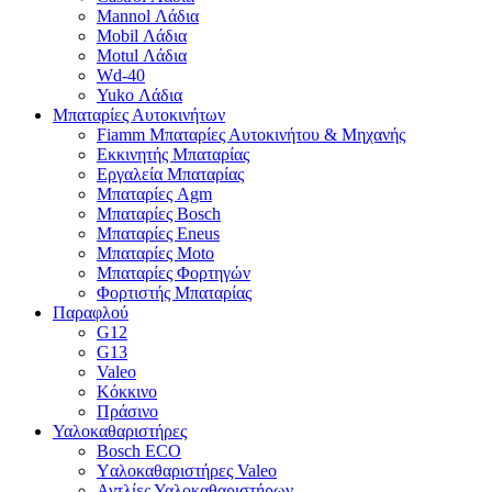
Mannol Λάδια
Mobil Λάδια
Motul Λάδια
Wd-40
Yuko Λάδια
Μπαταρίες Αυτοκινήτων
Fiamm Μπαταρίες Αυτοκινήτου & Μηχανής
Εκκινητής Μπαταρίας
Εργαλεία Μπαταρίας
Μπαταρίες Agm
Μπαταρίες Bosch
Μπαταρίες Eneus
Μπαταρίες Moto
Μπαταρίες Φορτηγών
Φορτιστής Μπαταρίας
Παραφλού
G12
G13
Valeo
Κόκκινο
Πράσινο
Υαλοκαθαριστήρες
Bosch ECO
Yαλοκαθαριστήρες Valeo
Αντλίες Υαλοκαθαριστήρων