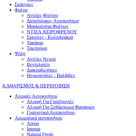
Σκάστρες
Φρένα
Αντλίες Φρένου
Δισκόπλακες Αυτοκινήτων
Μαρκούτσια Φρένων
ΝΤΙΖΑ ΧΕΙΡΟΦΡΕΝΟΥ
Σιαγόνες - Κυλινδράκια
Τακάκια
Ταμπούρα
Ψύξη
Αντλίες Νερού
Βεντυλατέρ
Διακλαδωτήρες
Θερμοστάτες - Βαλβίδες
ΚΑΘΑΡΙΣΜΟΣ & ΠΕΡΙΠΟΙΗΣΗ
Αλοιφές Αυτοκινήτου
Αλοιφή Για Γρατζουνιές
Αλοιφή Για Ξεθάμπωμα Φαναριών
Γυαλιστικά Αυτοκινήτου
Αρωματικά αυτοκινήτου
Areon
Intense
Natural Fresh