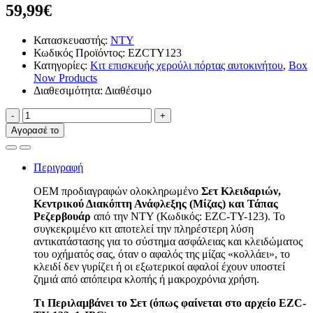
59,99€
Κατασκευαστής:
NTY
Κωδικός Προϊόντος: EZCTY123
Κατηγορίες:
Κιτ επισκευής χερούλι πόρτας αυτοκινήτου
,
Box
Now Products
Διαθεσιμότητα: Διαθέσιμο
-
+
Αγορασέ το
Περιγραφή
OEM προδιαγραφών ολοκληρωμένο
Σετ Κλειδαριών,
Κεντρικού Διακόπτη Ανάφλεξης (Μίζας) και Τάπας
Ρεζερβουάρ
από την NTY (Κωδικός: EZC-TY-123). Το
συγκεκριμένο κιτ αποτελεί την πληρέστερη λύση
αντικατάστασης για το σύστημα ασφάλειας και κλειδώματος
του οχήματός σας, όταν ο αφαλός της μίζας «κολλάει», το
κλειδί δεν γυρίζει ή οι εξωτερικοί αφαλοί έχουν υποστεί
ζημιά από απόπειρα κλοπής ή μακροχρόνια χρήση.
Τι Περιλαμβάνει το Σετ (όπως φαίνεται στο αρχείο EZC-