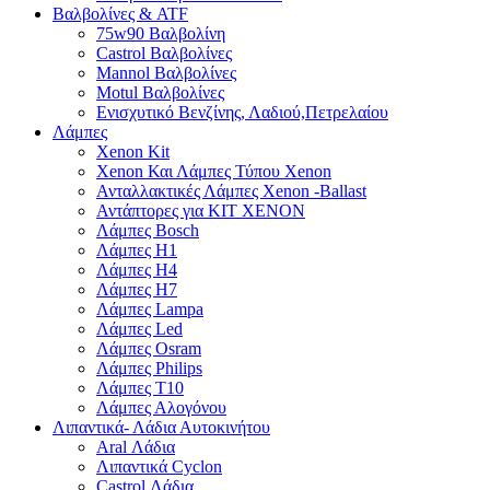
Βαλβολίνες & ATF
75w90 Βαλβολίνη
Castrol Βαλβολίνες
Mannol Βαλβολίνες
Motul Βαλβολίνες
Ενισχυτικό Βενζίνης, Λαδιού,Πετρελαίου
Λάμπες
Xenon Kit
Xenon Και Λάμπες Τύπου Xenon
Ανταλλακτικές Λάμπες Xenon -Ballast
Αντάπτορες για ΚΙΤ ΧΕΝΟΝ
Λάμπες Bosch
Λάμπες H1
Λάμπες H4
Λάμπες H7
Λάμπες Lampa
Λάμπες Led
Λάμπες Osram
Λάμπες Philips
Λάμπες T10
Λάμπες Αλογόνου
Λιπαντικά- Λάδια Αυτοκινήτου
Aral Λάδια
Λιπαντικά Cyclon
Castrol Λάδια