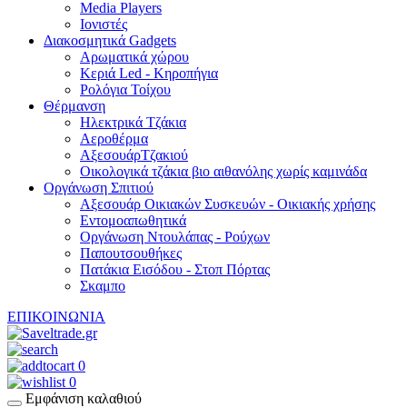
Media Players
Ιονιστές
Διακοσμητικά Gadgets
Aρωματικά χώρου
Κεριά Led - Κηροπήγια
Ρολόγια Τοίχου
Θέρμανση
Hλεκτρικά Τζάκια
Αεροθέρμα
ΑξεσουάρΤζακιού
Οικολογικά τζάκια βιο αιθανόλης χωρίς καμινάδα
Οργάνωση Σπιτιού
Αξεσουάρ Οικιακών Συσκευών - Οικιακής χρήσης
Εντομοαπωθητικά
Οργάνωση Ντουλάπας - Ρούχων
Παπουτσουθήκες
Πατάκια Εισόδου - Στοπ Πόρτας
Σκαμπο
ΕΠΙΚΟΙΝΩΝΙΑ
0
0
Εμφάνιση καλαθιού