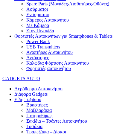
Spare Parts (Mονάδες-Αισθητήρες-Οθόνες)
Ασύρματοι
Ενσυρματοι
Κάμερες Αυτοκινήτου
Με Κάμερα
Στην Πινακίδα
Φορτιστές Αυτοκινήτων για Smartphones & Tablets
Power Bank
USB Transmitters
Αναπτήρες Αυτοκινήτου
Αντάπτορες
Καλώδια Φόρτισης Αυτοκινήτου
Φορτιστές αυτοκινήτου
GADGETS AUTO
Αερόθερμο Αυτοκινήτου
Διάφορα Gadgets
Είδη Ταξιδιού
Βραστήρες
Μαξιλαράκια
Ποτηροθήκες
Σακίδια – Τσάντες Αυτοκινήτου
Τασάκια
Τραπεζάκια – Δίσκοι