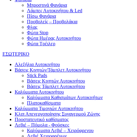
Μπροστινά Φανάρια
Λάμπες Αυτοκινήτου & Led
Πίσω Φανάρια
Προβολείς – Προβολάκια
Φλας
Φώτα Stop
Φώτα Ημέρας Αυτοκινήτου
Φώτα Τρέιλερ
ΕΣΩΤΕΡΙΚΟ
Αλεξήλια Αυτοκινήτου
Βάσεις Κινητών/Τάμπλετ Αυτοκινήτου
Stick Pads
Βάσεις Κινητών Αυτοκινήτου
Βάσεις Τάμπλετ Αυτοκινήτου
Καλύμματα Αυτοκινήτου
Καλύμματα Καθισμάτων Αυτοκινήτων
Πλατοκαθίσματα
Καλύμματα Τιμονιών Αυτοκινήτου
Κλιπ Απενεργοποίησης Συναγερμού Ζώνης
Προστατευτικό καθίσματος
Λεβιέ – Πόμολα - Φούσκες
Καλύμματα Λεβιέ – Χειρόφρενου
Λεβιέ Χειροφρένων