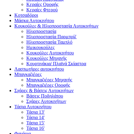
Κεραίες Οροφής
Κεραίες Φτερού
Κοτσαδόροι
Μάσκα Αυτοκινήτου
Κουκούλες & Ηλιοπροστασία Αυτοκινήτων
Ηλιοπροστασία
Ηλιοπροστασία Παρμπρίζ
Ηλιοπροστασία Ταμπλό
Ημικουκούλες
Κουκούλες Αυτοκινήτου
Κουκούλες Μηχανής
Κουρτινάκια/ Πλαϊνά Σκίαστρα
Λασπωτήρες αυτοκινήτου
Μπαγκαζιέρες
Μπαγκαζιέρες Μηχανής
Μπαγκαζιέρες Οροφής
Σχάρες & Βάσεις Αυτοκινήτων
Βάσεις Ποδηλάτου
Σχάρες Αυτοκινήτων
Τάσια Αυτοκινήτου
Τάσια 13'
Τάσια 14'
Τάσια 15'
Τάσια 16'
Φανάρια