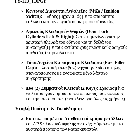
TY-123_1.JPG):
Κεντρικό Διακόπτη Ανάφλεξης (Μίζα / Ignition
Switch):
Πλήρης μηχανισμός με το απαραίτητο
καλώδιο και την εργοστασιακή φύσα σύνδεσης.
Αφαλούς Κλειδαριών Θυρών (Door Lock
Cylinders Left & Right):
Σετ 2 τεμαχίων (για την
αριστερή πλευρά του οδηγού και τη δεξιά του
συνοδηγού) με τους αντίστοιχους πλαστικούς οδηγούς
σύνδεσης (κίτρινο/λευκό).
Τάπα Δοχείου Καυσίμου με Κλειδαριά (Fuel Filler
Cap):
Πλαστική τάπα βενζίνης/πετρελαίου υψηλής
στεγανοποίησης με ενσωματωμένο λάστιχο
συγκράτησης.
Δύο (2) Συμβατικά Κλειδιά (2 Keys):
Σχεδιασμένα
να λειτουργούν ομοιόμορφα σε όλους τους αφαλούς
και την τάπα του σετ (ένα κλειδί για όλες τις χρήσεις).
Υψηλή Ποιότητα & Τοποθέτηση:
Κατασκευασμένο από
ανθεκτικό κράμα μετάλλων
και ABS πλαστικό υψηλής αντοχής, σύμφωνα με τα
αυστηρά πρότυπα των κατασκευαστών.