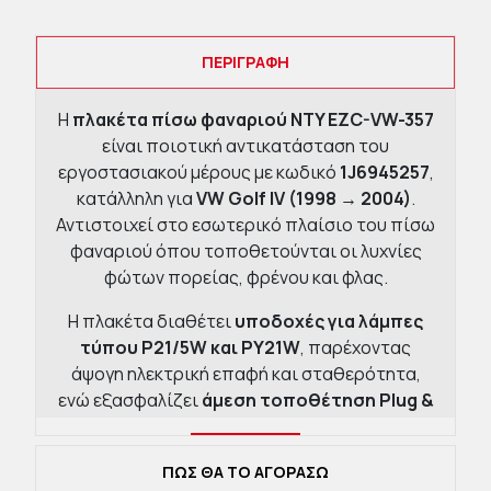
ΠΕΡΙΓΡΑΦΉ
Η
πλακέτα πίσω φαναριού NTY EZC-VW-357
είναι ποιοτική αντικατάσταση του
εργοστασιακού μέρους με κωδικό
1J6945257
,
κατάλληλη για
VW Golf IV (1998 → 2004)
.
Αντιστοιχεί στο εσωτερικό πλαίσιο του πίσω
φαναριού όπου τοποθετούνται οι λυχνίες
φώτων πορείας, φρένου και φλας.
Η πλακέτα διαθέτει
υποδοχές για λάμπες
τύπου P21/5W και PY21W
, παρέχοντας
άψογη ηλεκτρική επαφή και σταθερότητα,
ενώ εξασφαλίζει
άμεση τοποθέτηση Plug &
Play
χωρίς καμία προσαρμογή.
Είναι συμβατή με
φανούς Magneti Marelli
ΠΩΣ ΘΑ ΤΟ ΑΓΟΡΑΣΩ
(712377408469)
και πληροί όλες τις