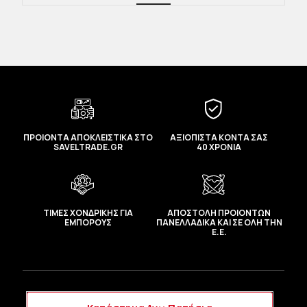
προδιαγραφές στεγανότητας και ασφαλούς
λειτουργίας.
Κατασκευασμένη από
ενισχυμένο
θερμοπλαστικό
υψηλής αντοχής στη
θερμότητα και στις δονήσεις, αποτελεί
ιδανική λύση αντικατάστασης για
περιπτώσεις καμένων επαφών, φθοράς ή
λιωμένης βάσης.
ΠΡΟΙΟΝΤΑ ΑΠΟΚΛΕΙΣΤΙΚΑ ΣΤΟ
ΑΞΙΟΠΙΣΤΑ ΚΟΝΤΑ ΣΑΣ
SAVELTRADE.GR
40 ΧΡΟΝΙΑ
Κατάλληλο για:
VW Golf IV (1J1 / 1J5) 1998 → 2004
Συμβατό με φανάρια Magneti Marelli
712377408469
ΤΙΜΕΣ ΧΟΝΔΡΙΚΗΣ ΓΙΑ
ΑΠΟΣΤΟΛΗ ΠΡΟΙΟΝΤΩΝ
ΕΜΠΟΡΟΥΣ
ΠΑΝΕΛΛΑΔΙΚΑ ΚΑΙ ΣΕ ΟΛΗ ΤΗΝ
Ε.Ε.
Αντιστοιχίες Κωδικών (Cross Reference):
NTY EZC-VW-357