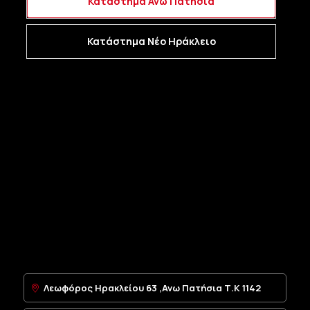
Κατάστημα Ανω Πατήσια
VW / VAG 1J6945257
Magneti Marelli 712377408469
Κατάστημα Νέο Ηράκλειο
Τεχνικά χαρακτηριστικά:
Τύπος: Πλακέτα λυχνιών πίσω φαναριού
(Rear Lamp Insert)
Θέση: Πίσω αριστερό / δεξί (ανάλογα με
τοποθέτηση)
Υλικό: Ενισχυμένο θερμοπλαστικό
Τοποθέτηση: Plug & Play
Συσκευασία: 1 τεμάχιο
Λεωφόρος Ηρακλείου 63 ,Ανω Πατήσια Τ.Κ 1142