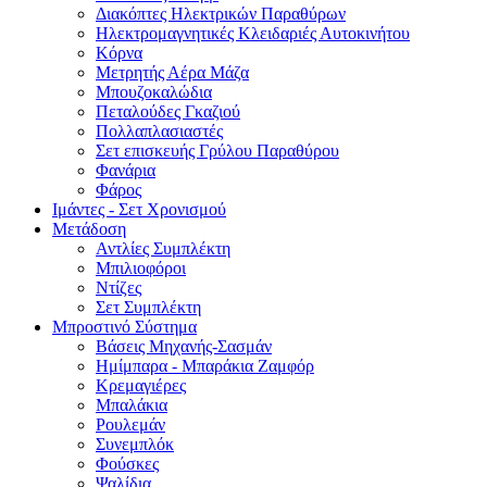
Διακόπτες Ηλεκτρικών Παραθύρων
Ηλεκτρομαγνητικές Κλειδαριές Αυτοκινήτου
Κόρνα
Μετρητής Αέρα Μάζα
Μπουζοκαλώδια
Πεταλούδες Γκαζιού
Πολλαπλασιαστές
Σετ επισκευής Γρύλου Παραθύρου
Φανάρια
Φάρος
Ιμάντες - Σετ Χρονισμού
Μετάδοση
Αντλίες Συμπλέκτη
Μπιλιοφόροι
Ντίζες
Σετ Συμπλέκτη
Μπροστινό Σύστημα
Βάσεις Μηχανής-Σασμάν
Ημίμπαρα - Μπαράκια Ζαμφόρ
Κρεμαγιέρες
Μπαλάκια
Ρουλεμάν
Συνεμπλόκ
Φούσκες
Ψαλίδια