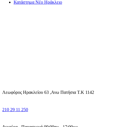
Κατάστημα Νέο Ηράκλειο
Λεωφόρος Ηρακλείου 63 ,Ανω Πατήσια Τ.Κ 1142
210 29 11 250
Δευτέρα - Παρασκευή 09:00πμ - 17:00μμ