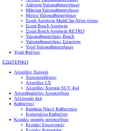
Λάστιχα Υαλοκαθαριστήρων
Μάκτρα Υαλοκαθαριστήρων
Μοτερ Υαλοκαθαριστήρων
Σειρά Aerotwin MultiClip-Νέου τύπου
Σειρά Bosch Aerotwin
Σειρά Bosch Aerotwin RETRO
Υαλοκαθαριστήρες Bosch
Υαλοκαθαριστήρες Σιλικόνης
Υγρό Υαλοκαθαριστήρων
Υγρά Φρένων
ΕΞΩΤΕΡΙΚΟ
Αλυσίδες Χιονιού
Χιονοκουβέρτες
Αλυσίδες I.X
Αλυσίδες Χιονιού SUV 4x4
Ανεμοθραύστες Αυτοκινήτου
Αξεσουάρ 4x4
Καθρέπτες
Καπάκια Νίκελ Καθρεπτών
Κρύσταλλα Καθρέπτη
Κεραίες οροφής αυτοκινήτου
Κεραίες Εσωτερικές
Κεραίες Καρχαρίας