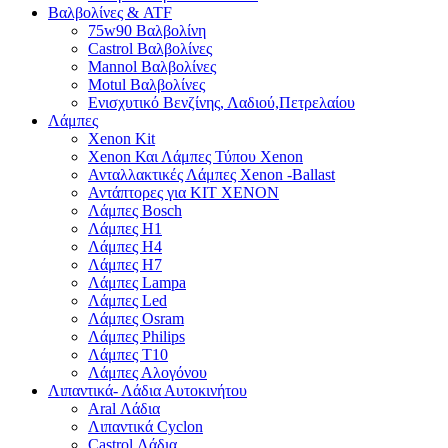
Βαλβολίνες & ATF
75w90 Βαλβολίνη
Castrol Βαλβολίνες
Mannol Βαλβολίνες
Motul Βαλβολίνες
Ενισχυτικό Βενζίνης, Λαδιού,Πετρελαίου
Λάμπες
Xenon Kit
Xenon Και Λάμπες Τύπου Xenon
Ανταλλακτικές Λάμπες Xenon -Ballast
Αντάπτορες για ΚΙΤ ΧΕΝΟΝ
Λάμπες Bosch
Λάμπες H1
Λάμπες H4
Λάμπες H7
Λάμπες Lampa
Λάμπες Led
Λάμπες Osram
Λάμπες Philips
Λάμπες T10
Λάμπες Αλογόνου
Λιπαντικά- Λάδια Αυτοκινήτου
Aral Λάδια
Λιπαντικά Cyclon
Castrol Λάδια