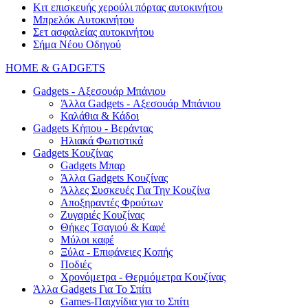
Κιτ επισκευής χερούλι πόρτας αυτοκινήτου
Μπρελόκ Αυτοκινήτου
Σετ ασφαλείας αυτοκινήτου
Σήμα Νέου Οδηγού
HOME & GADGETS
Gadgets - Αξεσουάρ Μπάνιου
Άλλα Gadgets - Αξεσουάρ Μπάνιου
Καλάθια & Κάδοι
Gadgets Κήπου - Βεράντας
Ηλιακά Φωτιστικά
Gadgets Κουζίνας
Gadgets Μπαρ
Άλλα Gadgets Κουζίνας
Άλλες Συσκευές Για Την Κουζίνα
Αποξηραντές Φρούτων
Ζυγαριές Κουζίνας
Θήκες Τσαγιού & Καφέ
Μύλοι καφέ
Ξύλα - Επιφάνειες Κοπής
Ποδιές
Χρονόμετρα - Θερμόμετρα Κουζίνας
Άλλα Gadgets Για Το Σπίτι
Games-Παιχνίδια για το Σπίτι