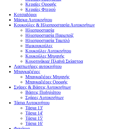
Κεραίες Οροφής
Κεραίες Φτερού
Κοτσαδόροι
Μάσκα Αυτοκινήτου
Κουκούλες & Ηλιοπροστασία Αυτοκινήτων
Ηλιοπροστασία
Ηλιοπροστασία Παρμπρίζ
Ηλιοπροστασία Ταμπλό
Ημικουκούλες
Κουκούλες Αυτοκινήτου
Κουκούλες Μηχανής
Κουρτινάκια/ Πλαϊνά Σκίαστρα
Λασπωτήρες αυτοκινήτου
Μπαγκαζιέρες
Μπαγκαζιέρες Μηχανής
Μπαγκαζιέρες Οροφής
Σχάρες & Βάσεις Αυτοκινήτων
Βάσεις Ποδηλάτου
Σχάρες Αυτοκινήτων
Τάσια Αυτοκινήτου
Τάσια 13'
Τάσια 14'
Τάσια 15'
Τάσια 16'
Φανάρια