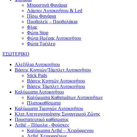
Μπροστινά Φανάρια
Λάμπες Αυτοκινήτου & Led
Πίσω Φανάρια
Προβολείς – Προβολάκια
Φλας
Φώτα Stop
Φώτα Ημέρας Αυτοκινήτου
Φώτα Τρέιλερ
ΕΣΩΤΕΡΙΚΟ
Αλεξήλια Αυτοκινήτου
Βάσεις Κινητών/Τάμπλετ Αυτοκινήτου
Stick Pads
Βάσεις Κινητών Αυτοκινήτου
Βάσεις Τάμπλετ Αυτοκινήτου
Καλύμματα Αυτοκινήτου
Καλύμματα Καθισμάτων Αυτοκινήτων
Πλατοκαθίσματα
Καλύμματα Τιμονιών Αυτοκινήτου
Κλιπ Απενεργοποίησης Συναγερμού Ζώνης
Προστατευτικό καθίσματος
Λεβιέ – Πόμολα - Φούσκες
Καλύμματα Λεβιέ – Χειρόφρενου
Λεβιέ Χειροφρένων