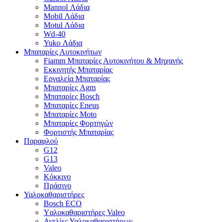
Mannol Λάδια
Mobil Λάδια
Motul Λάδια
Wd-40
Yuko Λάδια
Μπαταρίες Αυτοκινήτων
Fiamm Μπαταρίες Αυτοκινήτου & Μηχανής
Εκκινητής Μπαταρίας
Εργαλεία Μπαταρίας
Μπαταρίες Agm
Μπαταρίες Bosch
Μπαταρίες Eneus
Μπαταρίες Moto
Μπαταρίες Φορτηγών
Φορτιστής Μπαταρίας
Παραφλού
G12
G13
Valeo
Κόκκινο
Πράσινο
Υαλοκαθαριστήρες
Bosch ECO
Yαλοκαθαριστήρες Valeo
Αντλίες Υαλοκαθαριστήρων