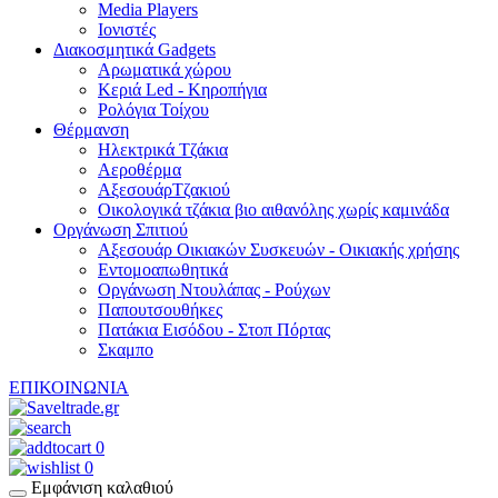
Media Players
Ιονιστές
Διακοσμητικά Gadgets
Aρωματικά χώρου
Κεριά Led - Κηροπήγια
Ρολόγια Τοίχου
Θέρμανση
Hλεκτρικά Τζάκια
Αεροθέρμα
ΑξεσουάρΤζακιού
Οικολογικά τζάκια βιο αιθανόλης χωρίς καμινάδα
Οργάνωση Σπιτιού
Αξεσουάρ Οικιακών Συσκευών - Οικιακής χρήσης
Εντομοαπωθητικά
Οργάνωση Ντουλάπας - Ρούχων
Παπουτσουθήκες
Πατάκια Εισόδου - Στοπ Πόρτας
Σκαμπο
ΕΠΙΚΟΙΝΩΝΙΑ
0
0
Εμφάνιση καλαθιού