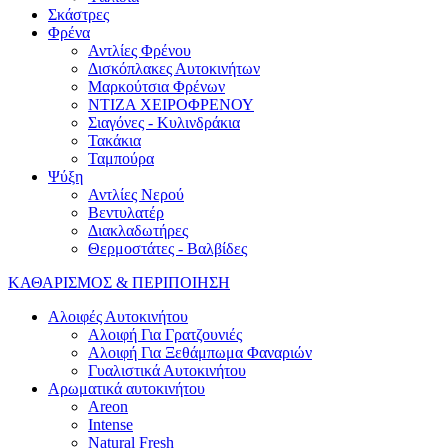
Σκάστρες
Φρένα
Αντλίες Φρένου
Δισκόπλακες Αυτοκινήτων
Μαρκούτσια Φρένων
ΝΤΙΖΑ ΧΕΙΡΟΦΡΕΝΟΥ
Σιαγόνες - Κυλινδράκια
Τακάκια
Ταμπούρα
Ψύξη
Αντλίες Νερού
Βεντυλατέρ
Διακλαδωτήρες
Θερμοστάτες - Βαλβίδες
ΚΑΘΑΡΙΣΜΟΣ & ΠΕΡΙΠΟΙΗΣΗ
Αλοιφές Αυτοκινήτου
Αλοιφή Για Γρατζουνιές
Αλοιφή Για Ξεθάμπωμα Φαναριών
Γυαλιστικά Αυτοκινήτου
Αρωματικά αυτοκινήτου
Areon
Intense
Natural Fresh