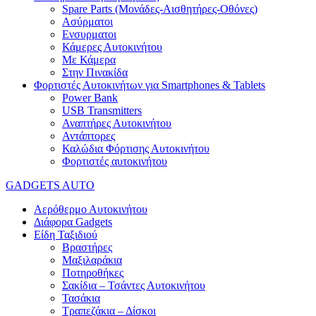
Spare Parts (Mονάδες-Αισθητήρες-Οθόνες)
Ασύρματοι
Ενσυρματοι
Κάμερες Αυτοκινήτου
Με Κάμερα
Στην Πινακίδα
Φορτιστές Αυτοκινήτων για Smartphones & Tablets
Power Bank
USB Transmitters
Αναπτήρες Αυτοκινήτου
Αντάπτορες
Καλώδια Φόρτισης Αυτοκινήτου
Φορτιστές αυτοκινήτου
GADGETS AUTO
Αερόθερμο Αυτοκινήτου
Διάφορα Gadgets
Είδη Ταξιδιού
Βραστήρες
Μαξιλαράκια
Ποτηροθήκες
Σακίδια – Τσάντες Αυτοκινήτου
Τασάκια
Τραπεζάκια – Δίσκοι