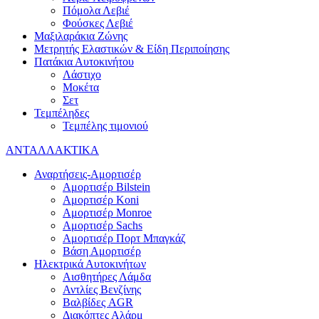
Πόμολα Λεβιέ
Φούσκες Λεβιέ
Μαξιλαράκια Ζώνης
Μετρητής Ελαστικών & Είδη Περιποίησης
Πατάκια Αυτοκινήτου
Λάστιχο
Μοκέτα
Σετ
Τεμπέληδες
Τεμπέλης τιμονιού
ΑΝΤΑΛΛΑΚΤΙΚΑ
Αναρτήσεις-Αμορτισέρ
Αμορτισέρ Bilstein
Αμορτισέρ Koni
Αμορτισέρ Monroe
Αμορτισέρ Sachs
Αμορτισέρ Πορτ Μπαγκάζ
Βάση Αμορτισέρ
Ηλεκτρικά Αυτοκινήτων
Αισθητήρες Λάμδα
Αντλίες Βενζίνης
Βαλβίδες AGR
Διακόπτες Αλάρμ