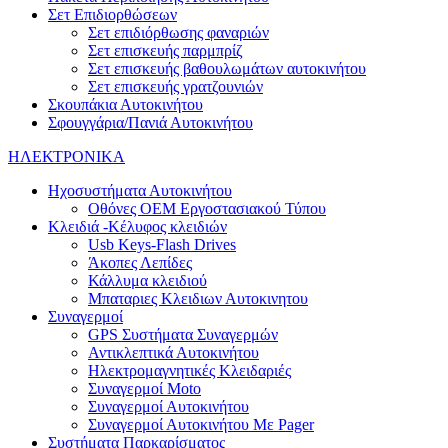
Σετ Επιδιορθώσεων
Σετ επιδιόρθωσης φαναριών
Σετ επισκευής παρμπρίζ
Σετ επισκευής βαθουλωμάτων αυτοκινήτου
Σετ επισκευής γρατζουνιών
Σκουπάκια Αυτοκινήτου
Σφουγγάρια/Πανιά Αυτοκινήτου
ΗΛΕΚΤΡΟΝΙΚΑ
Ηχοσυστήματα Αυτοκινήτου
Οθόνες OEM Εργοστασιακού Τύπου
Κλειδιά -Κέλυφος κλειδιών
Usb Keys-Flash Drives
Άκοπες Λεπίδες
Κάλλυμα κλειδιού
Μπαταριες Κλειδιων Αυτοκινητου
Συναγερμοί
GPS Συστήματα Συναγερμών
Αντικλεπτικά Αυτοκινήτου
Ηλεκτρομαγνητικές Κλειδαριές
Συναγερμοί Moto
Συναγερμοί Αυτοκινήτου
Συναγερμοί Αυτοκινήτου Με Pager
Συστήματα Παρκαρίσματος