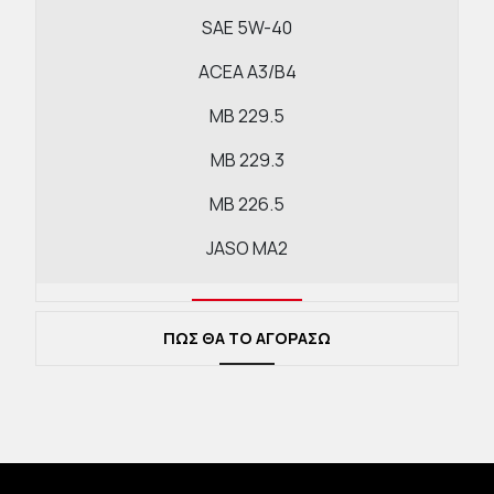
SAE 5W-40
ACEA A3/B4
MB 229.5
MB 229.3
MB 226.5
JASO MA2
VOLKSWAGEN 502 00
VOLKSWAGEN 505 00
ΠΩΣ ΘΑ ΤΟ ΑΓΟΡΑΣΩ
PORSCHE A40
RENAULT RN0710
RENAULT RN0700