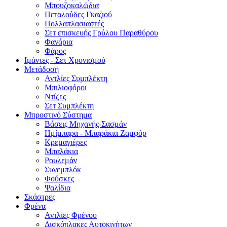
Μπουζοκαλώδια
Πεταλούδες Γκαζιού
Πολλαπλασιαστές
Σετ επισκευής Γρύλου Παραθύρου
Φανάρια
Φάρος
Ιμάντες - Σετ Χρονισμού
Μετάδοση
Αντλίες Συμπλέκτη
Μπιλιοφόροι
Ντίζες
Σετ Συμπλέκτη
Μπροστινό Σύστημα
Βάσεις Μηχανής-Σασμάν
Ημίμπαρα - Μπαράκια Ζαμφόρ
Κρεμαγιέρες
Μπαλάκια
Ρουλεμάν
Συνεμπλόκ
Φούσκες
Ψαλίδια
Σκάστρες
Φρένα
Αντλίες Φρένου
Δισκόπλακες Αυτοκινήτων