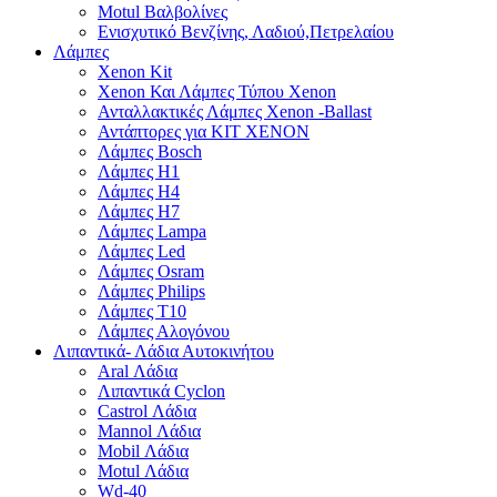
Motul Βαλβολίνες
Ενισχυτικό Βενζίνης, Λαδιού,Πετρελαίου
Λάμπες
Xenon Kit
Xenon Και Λάμπες Τύπου Xenon
Ανταλλακτικές Λάμπες Xenon -Ballast
Αντάπτορες για ΚΙΤ ΧΕΝΟΝ
Λάμπες Bosch
Λάμπες H1
Λάμπες H4
Λάμπες H7
Λάμπες Lampa
Λάμπες Led
Λάμπες Osram
Λάμπες Philips
Λάμπες T10
Λάμπες Αλογόνου
Λιπαντικά- Λάδια Αυτοκινήτου
Aral Λάδια
Λιπαντικά Cyclon
Castrol Λάδια
Mannol Λάδια
Mobil Λάδια
Motul Λάδια
Wd-40