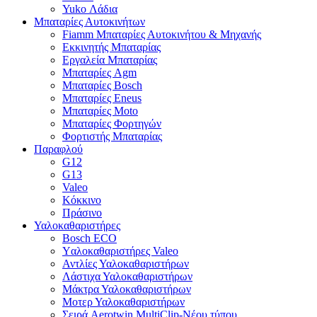
Yuko Λάδια
Μπαταρίες Αυτοκινήτων
Fiamm Μπαταρίες Αυτοκινήτου & Μηχανής
Εκκινητής Μπαταρίας
Εργαλεία Μπαταρίας
Μπαταρίες Agm
Μπαταρίες Bosch
Μπαταρίες Eneus
Μπαταρίες Moto
Μπαταρίες Φορτηγών
Φορτιστής Μπαταρίας
Παραφλού
G12
G13
Valeo
Κόκκινο
Πράσινο
Υαλοκαθαριστήρες
Bosch ECO
Yαλοκαθαριστήρες Valeo
Αντλίες Υαλοκαθαριστήρων
Λάστιχα Υαλοκαθαριστήρων
Μάκτρα Υαλοκαθαριστήρων
Μοτερ Υαλοκαθαριστήρων
Σειρά Aerotwin MultiClip-Νέου τύπου