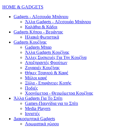
HOME & GADGETS
Gadgets - Αξεσουάρ Μπάνιου
Άλλα Gadgets - Αξεσουάρ Μπάνιου
Καλάθια & Κάδοι
Gadgets Κήπου - Βεράντας
Ηλιακά Φωτιστικά
Gadgets Κουζίνας
Gadgets Μπαρ
Άλλα Gadgets Κουζίνας
Άλλες Συσκευές Για Την Κουζίνα
Αποξηραντές Φρούτων
Ζυγαριές Κουζίνας
Θήκες Τσαγιού & Καφέ
Μύλοι καφέ
Ξύλα - Επιφάνειες Κοπής
Ποδιές
Χρονόμετρα - Θερμόμετρα Κουζίνας
Άλλα Gadgets Για Το Σπίτι
Games-Παιχνίδια για το Σπίτι
Media Players
Ιονιστές
Διακοσμητικά Gadgets
Aρωματικά χώρου