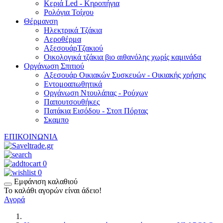
Κεριά Led - Κηροπήγια
Ρολόγια Τοίχου
Θέρμανση
Hλεκτρικά Τζάκια
Αεροθέρμα
ΑξεσουάρΤζακιού
Οικολογικά τζάκια βιο αιθανόλης χωρίς καμινάδα
Οργάνωση Σπιτιού
Αξεσουάρ Οικιακών Συσκευών - Οικιακής χρήσης
Εντομοαπωθητικά
Οργάνωση Ντουλάπας - Ρούχων
Παπουτσουθήκες
Πατάκια Εισόδου - Στοπ Πόρτας
Σκαμπο
ΕΠΙΚΟΙΝΩΝΙΑ
0
0
Εμφάνιση καλαθιού
Το καλάθι αγορών είναι άδειο!
Αγορά