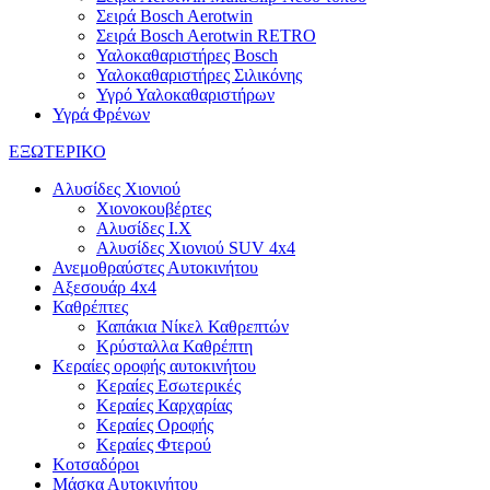
Σειρά Bosch Aerotwin
Σειρά Bosch Aerotwin RETRO
Υαλοκαθαριστήρες Bosch
Υαλοκαθαριστήρες Σιλικόνης
Υγρό Υαλοκαθαριστήρων
Υγρά Φρένων
ΕΞΩΤΕΡΙΚΟ
Αλυσίδες Χιονιού
Χιονοκουβέρτες
Αλυσίδες I.X
Αλυσίδες Χιονιού SUV 4x4
Ανεμοθραύστες Αυτοκινήτου
Αξεσουάρ 4x4
Καθρέπτες
Καπάκια Νίκελ Καθρεπτών
Κρύσταλλα Καθρέπτη
Κεραίες οροφής αυτοκινήτου
Κεραίες Εσωτερικές
Κεραίες Καρχαρίας
Κεραίες Οροφής
Κεραίες Φτερού
Κοτσαδόροι
Μάσκα Αυτοκινήτου