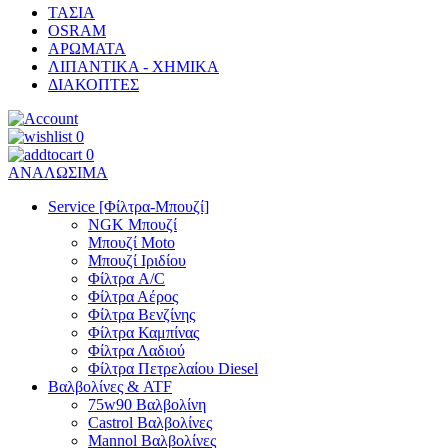
ΤΑΣΙΑ
OSRAM
ΑΡΩΜΑΤΑ
ΛΙΠΑΝΤΙΚΑ - ΧΗΜΙΚΑ
ΔΙΑΚΟΠΤΕΣ
0
0
ΑΝΑΛΩΣΙΜΑ
Service [Φίλτρα-Μπουζί]
NGK Μπουζί
Μπουζί Moto
Μπουζί Ιριδίου
Φίλτρα A/C
Φίλτρα Αέρος
Φίλτρα Βενζίνης
Φίλτρα Καμπίνας
Φίλτρα Λαδιού
Φίλτρα Πετρελαίου Diesel
Βαλβολίνες & ATF
75w90 Βαλβολίνη
Castrol Βαλβολίνες
Mannol Βαλβολίνες