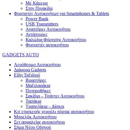
Με Κάμερα
Στην Πινακίδα
Φορτιστές Αυτοκινήτων για Smartphones & Tablets
Power Bank
USB Transmitters
Αναπτήρες Αυτοκινήτου
Αντάπτορες
Καλώδια Φόρτισης Αυτοκινήτου
Φορτιστές αυτοκινήτου
GADGETS AUTO
Αερόθερμο Αυτοκινήτου
Διάφορα Gadgets
Είδη Ταξιδιού
Βραστήρες
Μαξιλαράκια
Ποτηροθήκες
Σακίδια – Τσάντες Αυτοκινήτου
Τασάκια
Τραπεζάκια – Δίσκοι
Κιτ επισκευής χερούλι πόρτας αυτοκινήτου
Μπρελόκ Αυτοκινήτου
Σετ ασφαλείας αυτοκινήτου
Σήμα Νέου Οδηγού