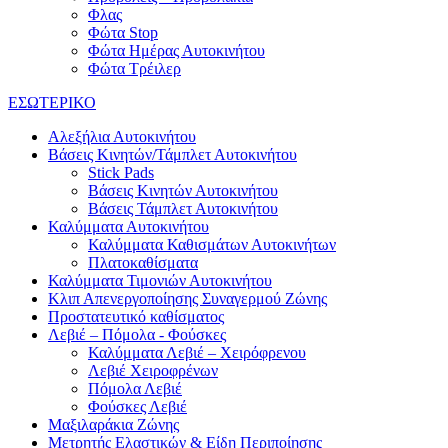
Φλας
Φώτα Stop
Φώτα Ημέρας Αυτοκινήτου
Φώτα Τρέιλερ
ΕΣΩΤΕΡΙΚΟ
Αλεξήλια Αυτοκινήτου
Βάσεις Κινητών/Τάμπλετ Αυτοκινήτου
Stick Pads
Βάσεις Κινητών Αυτοκινήτου
Βάσεις Τάμπλετ Αυτοκινήτου
Καλύμματα Αυτοκινήτου
Καλύμματα Καθισμάτων Αυτοκινήτων
Πλατοκαθίσματα
Καλύμματα Τιμονιών Αυτοκινήτου
Κλιπ Απενεργοποίησης Συναγερμού Ζώνης
Προστατευτικό καθίσματος
Λεβιέ – Πόμολα - Φούσκες
Καλύμματα Λεβιέ – Χειρόφρενου
Λεβιέ Χειροφρένων
Πόμολα Λεβιέ
Φούσκες Λεβιέ
Μαξιλαράκια Ζώνης
Μετρητής Ελαστικών & Είδη Περιποίησης