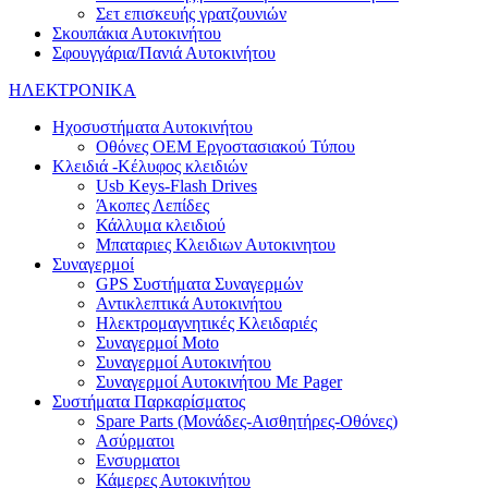
Σετ επισκευής γρατζουνιών
Σκουπάκια Αυτοκινήτου
Σφουγγάρια/Πανιά Αυτοκινήτου
ΗΛΕΚΤΡΟΝΙΚΑ
Ηχοσυστήματα Αυτοκινήτου
Οθόνες OEM Εργοστασιακού Τύπου
Κλειδιά -Κέλυφος κλειδιών
Usb Keys-Flash Drives
Άκοπες Λεπίδες
Κάλλυμα κλειδιού
Μπαταριες Κλειδιων Αυτοκινητου
Συναγερμοί
GPS Συστήματα Συναγερμών
Αντικλεπτικά Αυτοκινήτου
Ηλεκτρομαγνητικές Κλειδαριές
Συναγερμοί Moto
Συναγερμοί Αυτοκινήτου
Συναγερμοί Αυτοκινήτου Με Pager
Συστήματα Παρκαρίσματος
Spare Parts (Mονάδες-Αισθητήρες-Οθόνες)
Ασύρματοι
Ενσυρματοι
Κάμερες Αυτοκινήτου