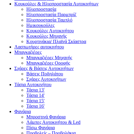
Κουκούλες & Ηλιοπροστασία Αυτοκινήτων
Ηλιοπροστασία
Ηλιοπροστασία Παρμπρίζ
Ηλιοπροστασία Ταμπλό
Ημικουκούλες
Κουκούλες Αυτοκινήτου
Κουκούλες Μηχανής
Κουρτινάκια/ Πλαϊνά Σκίαστρα
Λασπωτήρες αυτοκινήτου
Μπαγκαζιέρες
Μπαγκαζιέρες Μηχανής
Μπαγκαζιέρες Οροφής
Σχάρες & Βάσεις Αυτοκινήτων
Βάσεις Ποδηλάτου
Σχάρες Αυτοκινήτων
Τάσια Αυτοκινήτου
Τάσια 13'
Τάσια 14'
Τάσια 15'
Τάσια 16'
Φανάρια
Μπροστινά Φανάρια
Λάμπες Αυτοκινήτου & Led
Πίσω Φανάρια
Προβολείς – Προβολάκια