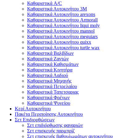
Καθαριστικά A/C
Καθαριστικά Αυτοκινήτου 3Μ
Καθαριστικά Αυτοκινήτου arexons
Καθαριστικα Αυτοκινήτου Armorall
Καθαριστικά Αυτοκινήτου liqui moly
Καθαριστικά Αυτοκινήτου mannol
Καθαριστικά Αυτοκινήτου meguiars
Καθαριστικά Αυτοκινήτου quixx
Καθαριστικά Αυτοκινήτου turtle wax
Καθαριστικά Βαλβίδων
Καθαριστικά Ζαντών
Καθαριστικά Καθισμάτων
Καθαριστικά Κινητήρα
Καθαριστικά Λαδιού
Καθαριστικά Μηχανής
Καθαριστικά Πετρελαίου
Καθαριστικά Ταπετσαριας
Καθαριστικά Φρένων
Καθαριστικά Ψυγείου
Κερί Αυτοκινήτου
Πακέτα Περιποίησης Αυτοκινήτου
Σετ Επιδιορθώσεων
Σετ επιδιόρθωσης φαναριών
Σετ επισκευής παρμπρίζ
Σετ επισκευής βαθουλωμάτων αυτοκινήτου