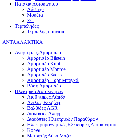
Πατάκια Αυτοκινήτου
Λάστιχο
Μοκέτα
Σετ
Τεμπέληδες
Τεμπέλης τιμονιού
ΑΝΤΑΛΛΑΚΤΙΚΑ
Αναρτήσεις-Αμορτισέρ
Αμορτισέρ Bilstein
Αμορτισέρ Koni
Αμορτισέρ Monroe
Αμορτισέρ Sachs
Αμορτισέρ Πορτ Μπαγκάζ
Βάση Αμορτισέρ
Ηλεκτρικά Αυτοκινήτων
Αισθητήρες Λάμδα
Αντλίες Βενζίνης
Βαλβίδες AGR
Διακόπτες Αλάρμ
Διακόπτες Ηλεκτρικών Παραθύρων
Ηλεκτρομαγνητικές Κλειδαριές Αυτοκινήτου
Κόρνα
Μετρητής Αέρα Μάζα