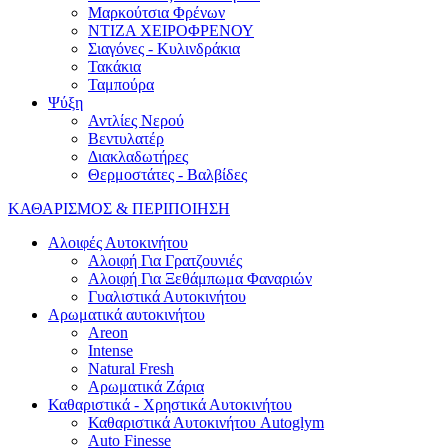
Μαρκούτσια Φρένων
ΝΤΙΖΑ ΧΕΙΡΟΦΡΕΝΟΥ
Σιαγόνες - Κυλινδράκια
Τακάκια
Ταμπούρα
Ψύξη
Αντλίες Νερού
Βεντυλατέρ
Διακλαδωτήρες
Θερμοστάτες - Βαλβίδες
ΚΑΘΑΡΙΣΜΟΣ & ΠΕΡΙΠΟΙΗΣΗ
Αλοιφές Αυτοκινήτου
Αλοιφή Για Γρατζουνιές
Αλοιφή Για Ξεθάμπωμα Φαναριών
Γυαλιστικά Αυτοκινήτου
Αρωματικά αυτοκινήτου
Areon
Intense
Natural Fresh
Αρωματικά Ζάρια
Καθαριστικά - Χρηστικά Αυτοκινήτου
Καθαριστικά Αυτοκινήτου Autoglym
Auto Finesse