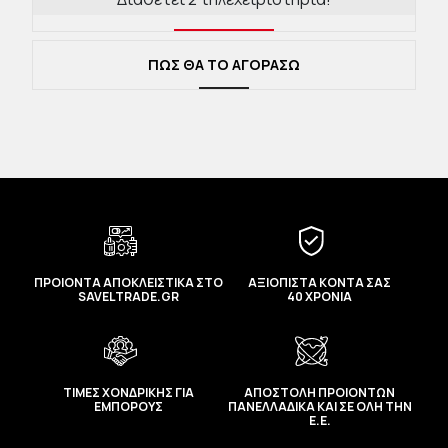
ΠΩΣ ΘΑ ΤΟ ΑΓΟΡΑΣΩ
Χαρακτηριστικά :
Περιλαμβάνονται δύο τηλεχειριστήρια.
Διαθέτει Σειρήνα 110-125dB
ΠΡΟΙΟΝΤΑ ΑΠΟΚΛΕΙΣΤΙΚΑ ΣΤΟ
ΑΞΙΟΠΙΣΤΑ ΚΟΝΤΑ ΣΑΣ
SAVELTRADE.GR
40 ΧΡΟΝΙΑ
Τάση: 12V
ΤΙΜΕΣ ΧΟΝΔΡΙΚΗΣ ΓΙΑ
ΑΠΟΣΤΟΛΗ ΠΡΟΙΟΝΤΩΝ
Συχνότητα: 433,92 MHz
ΕΜΠΟΡΟΥΣ
ΠΑΝΕΛΛΑΔΙΚΑ ΚΑΙ ΣΕ ΟΛΗ ΤΗΝ
Ε.Ε.