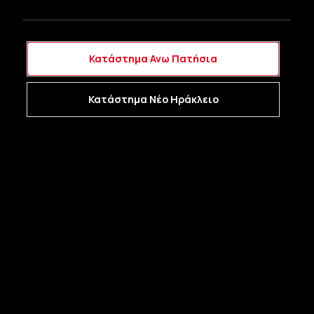
Θερμοκρασία λειτουργίας: -40ºC + 80ºC
Κατάστημα Ανω Πατήσια
Ρεύμα αναμονής: <5mA
Κατάστημα Νέο Ηράκλειο