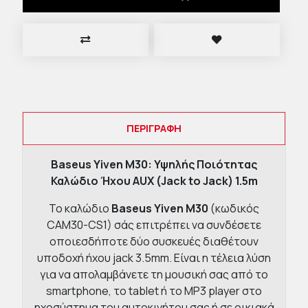
ΠΕΡΙΓΡΑΦΉ
Baseus Yiven M30: Υψηλής Ποιότητας
Καλώδιο Ήχου AUX (Jack to Jack) 1.5m
Το καλώδιο
Baseus Yiven M30
(κωδικός
CAM30-CS1) σάς επιτρέπει να συνδέσετε
οποιεσδήποτε δύο συσκευές διαθέτουν
υποδοχή ήχου jack 3.5mm. Είναι η τέλεια λύση
για να απολαμβάνετε τη μουσική σας από το
smartphone, το tablet ή το MP3 player στο
ηχοσύστημα του αυτοκινήτου σας ή σε οικιακά