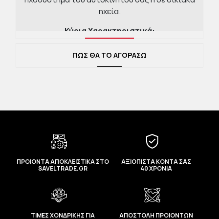
ηχεία.
Κύρια Χαρακτηριστικά:
Ευέλικτη Χρήση:
Ιδανικό για σύνδεση
ΠΩΣ ΘΑ ΤΟ ΑΓΟΡΑΣΩ
iPhone, iPod, iPad ή laptop με συστήματα
ηχείων και car audio.
Anti-Tangle Σχεδιασμός:
Η ειδική
υφασμάτινη επένδυση και τα υλικά
κατασκευής αποτρέπουν το μπέρδεμα
(κόμπους) και καθιστούν το καλώδιο
εύκολο στην αποθήκευση.
Ανθεκτική Κατασκευή:
Συνδυασμός
αλουμινίου και υφασμάτινης πλέξης για
ΠΡΟΙΟΝΤΑ ΑΠΟΚΛΕΙΣΤΙΚΑ ΣΤΟ
ΑΞΙΟΠΙΣΤΑ ΚΟΝΤΑ ΣΑΣ
μεγάλη διάρκεια ζωής και προστασία
SAVELTRADE.GR
40 ΧΡΟΝΙΑ
των συνδέσμων.
Τεχνικά Χαρακτηριστικά:
Κωδικός Προϊόντος:
CAM30-CS1.
ΤΙΜΕΣ ΧΟΝΔΡΙΚΗΣ ΓΙΑ
ΑΠΟΣΤΟΛΗ ΠΡΟΙΟΝΤΩΝ