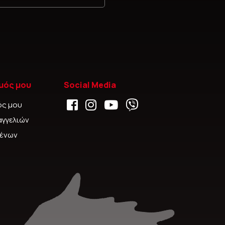
μός μου
Social Media
ός μου
αγγελιών
μένων