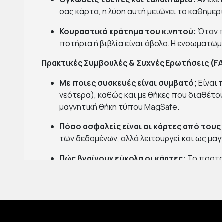
σας κάρτα, η λύση αυτή μειώνει το καθημερ
Κουραστικό κράτημα του κινητού:
Όταν π
ποτήρια ή βιβλία είναι άβολο. Η ενσωματω
Πρακτικές Συμβουλές & Συχνές Ερωτήσεις (F
Με ποιες συσκευές είναι συμβατό;
Είναι 
νεότερα), καθώς και με θήκες που διαθέτου
μαγνητική θήκη τύπου MagSafe.
Πόσο ασφαλείς είναι οι κάρτες από τους
των δεδομένων, αλλά λειτουργεί και ως μα
Πώς βγαίνουν εύκολα οι κάρτες;
Το πορτοφ
επιτρέποντάς σας να σπρώξετε τις κάρτες 
Μπορώ να αλλάξω την κλίση της οθόνης;
σε κάθετη διάταξη (Portrait) για scrolling 
Τεχνικά Χαρακτηριστικά: