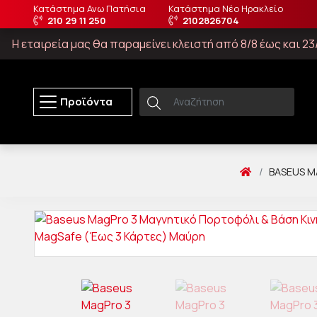
Κατάστημα Ανω Πατήσια
Κατάστημα Νέο Ηρακλείο
210 29 11 250
2102826704
Η εταιρεία μας θα παραμείνει κλειστή από 8/8 έως και 
Προϊόντα
BASEUS M