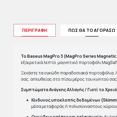
ΠΕΡΙΓΡΑΦΉ
ΠΩΣ ΘΑ ΤΟ ΑΓΟΡΑΣΩ
Το Baseus MagPro 3 (MagPro Series Magnetic 
εξαιρετικά λεπτό, μαγνητικό πορτοφόλι MagSafe
Ξεχάστε τα ογκώδη παραδοσιακά πορτοφόλια. Αυτ
σας, απευθείας στο πίσω μέρος του κινητού σα
Συμπτώματα Ανάγκης Αλλαγής / Γιατί το Χρει
Κίνδυνος υποκλοπής δεδομένων (Skimmi
μέσα μεταφοράς ή πολυσύχναστους χώρους.
Ογκώδεις τσέπες και ταλαιπωρία:
Αν έχε