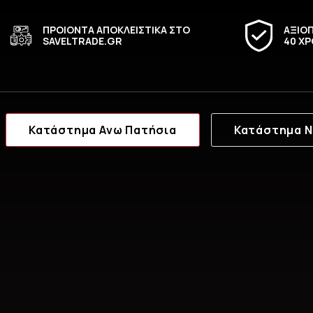
Κωδικός Προϊόντος (SKU):
KF2357068
ΠΡΟΙΟΝΤΑ ΑΠΟΚΛΕΙΣΤΙΚΑ ΣΤΟ
ΑΞΙΟΠ
SAVELTRADE.GR
40 ΧΡ
Χρώμα:
Cosmic Black (Μαύρο)
Χωρητικότητα:
Έως 3 κάρτες (π.χ. Πιστω
Υλικά Κατασκευής:
Υψηλής ποιότητας συνθ
Κατάστημα Ανω Πατήσια
Κατάστημα Ν
Βάρος:
Μόλις 60 γραμμάρια, ιδανικό για ν