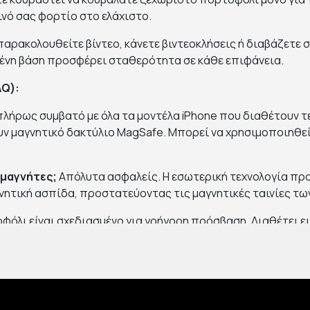
ινό σας φορτίο στο ελάχιστο.
αρακολουθείτε βίντεο, κάνετε βιντεοκλήσεις ή διαβάζετε σ
μένη βάση προσφέρει σταθερότητα σε κάθε επιφάνεια.
AQ):
πλήρως συμβατό με όλα τα μοντέλα iPhone που διαθέτουν τεχν
ν μαγνητικό δακτύλιο MagSafe. Μπορεί να χρησιμοποιηθεί κ
 μαγνήτες;
Απόλυτα ασφαλείς. Η εσωτερική τεχνολογία προσ
γνητική ασπίδα, προστατεύοντας τις μαγνητικές ταινίες τ
όλι είναι σχεδιασμένο για γρήγορη πρόσβαση. Διαθέτει ει
προς τα έξω με μια απλή κίνηση του αντίχειρα.
Ναι, ο μηχανισμός του stand επιτρέπει πλήρη περιστροφή
και TikTok, όσο και σε οριζόντια (Landscape) για ταινίες και