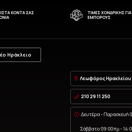
ΙΣΤΑ ΚΟΝΤΑ ΣΑΣ
ΤΙΜΕΣ ΧΟΝΔΡΙΚΗΣ ΓΙΑ
ΟΝΙΑ
ΕΜΠΟΡΟΥΣ
τική, Δίπλωμα, Κάρτα Μέσων Μεταφοράς)
ετικό δέρμα PU (ανθεκτικό σε γρατζουνιές και φθορές) κα
έο Ηράκλειο
α μην προσθέτει βάρος στη συσκευή.
Λεωφόρος Ηρακλείου 6
210 29 11 250
Δευτέρα - Παρασκευή 0
Σάββατο 09:00πμ - 14: