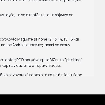
υνταγές, το να στηρίζετε το τηλέφωνο σε
ολογία MagSafe (iPhone 12, 13, 14, 15, 16 και
αι σε Android συσκευές, αρκεί να έχουν
τασίας RFID όχι μόνο εμποδίζει το "phishing"
ων καρτών σας από απομαγνητισμό.
δική εργονομική εσοχή στο κάτω ή πίσω μέρος,
 360°, ώστε να τοποθετείτε το τηλέφωνο τόσο
 YouTube.