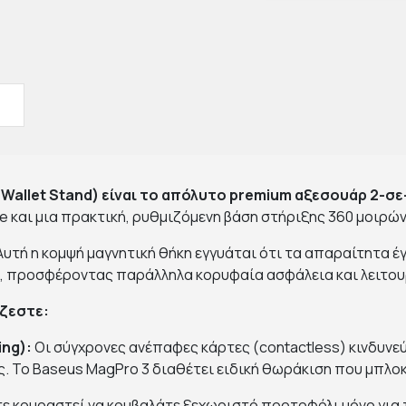
Wallet Stand) είναι το απόλυτο premium αξεσουάρ 2-σε-
 και μια πρακτική, ρυθμιζόμενη βάση στήριξης 360 μοιρών
ή η κομψή μαγνητική θήκη εγγυάται ότι τα απαραίτητα έγγ
ς, προσφέροντας παράλληλα κορυφαία ασφάλεια και λειτου
άζεστε:
ng):
Οι σύγχρονες ανέπαφες κάρτες (contactless) κινδυν
 Το Baseus MagPro 3 διαθέτει ειδική θωράκιση που μπλοκ
τε κουραστεί να κουβαλάτε ξεχωριστό πορτοφόλι μόνο για 