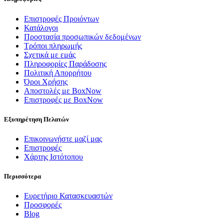
Επιστροφές Προιόντων
Κατάλογοι
Προστασία προσωπικών δεδομένων
Τρόποι πληρωμής
Σχετικά με εμάς
Πληροφορίες Παράδοσης
Πολιτική Απορρήτου
Όροι Χρήσης
Αποστολές με BoxNow
Επιστροφές με BoxNow
Εξυπηρέτηση Πελατών
Επικοινωνήστε μαζί μας
Επιστροφές
Χάρτης Ιστότοπου
Περισσότερα
Ευρετήριο Κατασκευαστών
Προσφορές
Blog