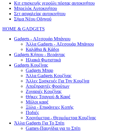
Κιτ επισκευής χερούλι πόρτας αυτοκινήτου
Μπρελόκ Αυτοκινήτου
Σετ ασφαλείας αυτοκινήτου
Σήμα Νέου Οδηγού
HOME & GADGETS
Gadgets - Αξεσουάρ Μπάνιου
Άλλα Gadgets - Αξεσουάρ Μπάνιου
Καλάθια & Κάδοι
Gadgets Κήπου - Βεράντας
Ηλιακά Φωτιστικά
Gadgets Κουζίνας
Gadgets Μπαρ
Άλλα Gadgets Κουζίνας
Άλλες Συσκευές Για Την Κουζίνα
Αποξηραντές Φρούτων
Ζυγαριές Κουζίνας
Θήκες Τσαγιού & Καφέ
Μύλοι καφέ
Ξύλα - Επιφάνειες Κοπής
Ποδιές
Χρονόμετρα - Θερμόμετρα Κουζίνας
Άλλα Gadgets Για Το Σπίτι
Games-Παιχνίδια για το Σπίτι