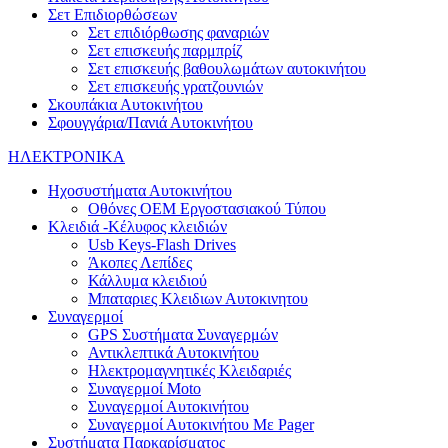
Σετ Επιδιορθώσεων
Σετ επιδιόρθωσης φαναριών
Σετ επισκευής παρμπρίζ
Σετ επισκευής βαθουλωμάτων αυτοκινήτου
Σετ επισκευής γρατζουνιών
Σκουπάκια Αυτοκινήτου
Σφουγγάρια/Πανιά Αυτοκινήτου
ΗΛΕΚΤΡΟΝΙΚΑ
Ηχοσυστήματα Αυτοκινήτου
Οθόνες OEM Εργοστασιακού Τύπου
Κλειδιά -Κέλυφος κλειδιών
Usb Keys-Flash Drives
Άκοπες Λεπίδες
Κάλλυμα κλειδιού
Μπαταριες Κλειδιων Αυτοκινητου
Συναγερμοί
GPS Συστήματα Συναγερμών
Αντικλεπτικά Αυτοκινήτου
Ηλεκτρομαγνητικές Κλειδαριές
Συναγερμοί Moto
Συναγερμοί Αυτοκινήτου
Συναγερμοί Αυτοκινήτου Με Pager
Συστήματα Παρκαρίσματος