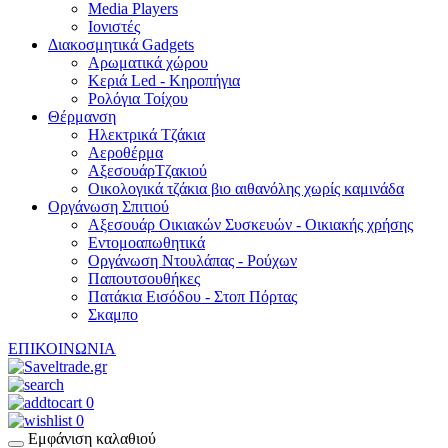
Media Players
Ιονιστές
Διακοσμητικά Gadgets
Aρωματικά χώρου
Κεριά Led - Κηροπήγια
Ρολόγια Τοίχου
Θέρμανση
Hλεκτρικά Τζάκια
Αεροθέρμα
ΑξεσουάρΤζακιού
Οικολογικά τζάκια βιο αιθανόλης χωρίς καμινάδα
Οργάνωση Σπιτιού
Αξεσουάρ Οικιακών Συσκευών - Οικιακής χρήσης
Εντομοαπωθητικά
Οργάνωση Ντουλάπας - Ρούχων
Παπουτσουθήκες
Πατάκια Εισόδου - Στοπ Πόρτας
Σκαμπο
ΕΠΙΚΟΙΝΩΝΙΑ
0
0
Εμφάνιση καλαθιού