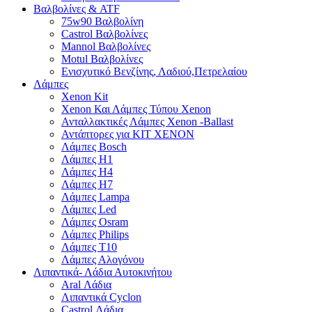
Βαλβολίνες & ATF
75w90 Βαλβολίνη
Castrol Βαλβολίνες
Mannol Βαλβολίνες
Motul Βαλβολίνες
Ενισχυτικό Βενζίνης, Λαδιού,Πετρελαίου
Λάμπες
Xenon Kit
Xenon Και Λάμπες Τύπου Xenon
Ανταλλακτικές Λάμπες Xenon -Ballast
Αντάπτορες για ΚΙΤ ΧΕΝΟΝ
Λάμπες Bosch
Λάμπες H1
Λάμπες H4
Λάμπες H7
Λάμπες Lampa
Λάμπες Led
Λάμπες Osram
Λάμπες Philips
Λάμπες T10
Λάμπες Αλογόνου
Λιπαντικά- Λάδια Αυτοκινήτου
Aral Λάδια
Λιπαντικά Cyclon
Castrol Λάδια