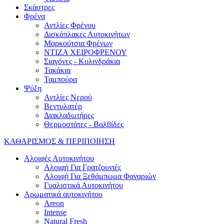
Σκάστρες
Φρένα
Αντλίες Φρένου
Δισκόπλακες Αυτοκινήτων
Μαρκούτσια Φρένων
ΝΤΙΖΑ ΧΕΙΡΟΦΡΕΝΟΥ
Σιαγόνες - Κυλινδράκια
Τακάκια
Ταμπούρα
Ψύξη
Αντλίες Νερού
Βεντυλατέρ
Διακλαδωτήρες
Θερμοστάτες - Βαλβίδες
ΚΑΘΑΡΙΣΜΟΣ & ΠΕΡΙΠΟΙΗΣΗ
Αλοιφές Αυτοκινήτου
Αλοιφή Για Γρατζουνιές
Αλοιφή Για Ξεθάμπωμα Φαναριών
Γυαλιστικά Αυτοκινήτου
Αρωματικά αυτοκινήτου
Areon
Intense
Natural Fresh