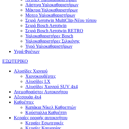
Λάστιχα Υαλοκαθαριστήρων
Μάκτρα Υαλοκαθαριστήρων
Μοτερ Υαλοκαθαριστήρων
Σειρά Aerotwin MultiClip-Νέου τύπου
Σειρά Bosch Aerotwin
Σειρά Bosch Aerotwin RETRO
Υαλοκαθαριστήρες Bosch
Υαλοκαθαριστήρες Σιλικόνης
Υγρό Υαλοκαθαριστήρων
Υγρά Φρένων
ΕΞΩΤΕΡΙΚΟ
Αλυσίδες Χιονιού
Χιονοκουβέρτες
Αλυσίδες I.X
Αλυσίδες Χιονιού SUV 4x4
Ανεμοθραύστες Αυτοκινήτου
Αξεσουάρ 4x4
Καθρέπτες
Καπάκια Νίκελ Καθρεπτών
Κρύσταλλα Καθρέπτη
Κεραίες οροφής αυτοκινήτου
Κεραίες Εσωτερικές
Κεραίες Καρχαρίας