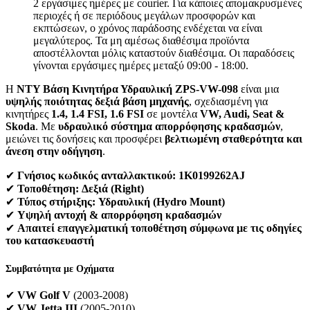
2 εργάσιμες ημέρες με courier. Για κάποιες απομακρυσμένες
περιοχές ή σε περιόδους μεγάλων προσφορών και
εκπτώσεων, ο χρόνος παράδοσης ενδέχεται να είναι
μεγαλύτερος. Τα μη αμέσως διαθέσιμα προϊόντα
αποστέλλονται μόλις καταστούν διαθέσιμα. Οι παραδόσεις
γίνονται εργάσιμες ημέρες μεταξύ 09:00 - 18:00.
Η
NTY Βάση Κινητήρα Υδραυλική ZPS-VW-098
είναι μια
υψηλής ποιότητας δεξιά βάση μηχανής
, σχεδιασμένη για
κινητήρες
1.4, 1.4 FSI, 1.6 FSI
σε μοντέλα
VW, Audi, Seat &
Skoda
. Με
υδραυλικό σύστημα απορρόφησης κραδασμών
,
μειώνει τις δονήσεις και προσφέρει
βελτιωμένη σταθερότητα και
άνεση στην οδήγηση
.
✔
Γνήσιος κωδικός ανταλλακτικού:
1K0199262AJ
✔
Τοποθέτηση:
Δεξιά (Right)
✔
Τύπος στήριξης:
Υδραυλική (Hydro Mount)
✔
Υψηλή αντοχή & απορρόφηση κραδασμών
✔
Απαιτεί επαγγελματική τοποθέτηση σύμφωνα με τις οδηγίες
του κατασκευαστή
Συμβατότητα με Οχήματα
✔
VW Golf V
(2003-2008)
✔
VW Jetta III
(2005-2010)