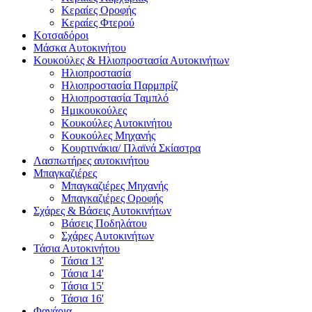
Κεραίες Οροφής
Κεραίες Φτερού
Κοτσαδόροι
Μάσκα Αυτοκινήτου
Κουκούλες & Ηλιοπροστασία Αυτοκινήτων
Ηλιοπροστασία
Ηλιοπροστασία Παρμπρίζ
Ηλιοπροστασία Ταμπλό
Ημικουκούλες
Κουκούλες Αυτοκινήτου
Κουκούλες Μηχανής
Κουρτινάκια/ Πλαϊνά Σκίαστρα
Λασπωτήρες αυτοκινήτου
Μπαγκαζιέρες
Μπαγκαζιέρες Μηχανής
Μπαγκαζιέρες Οροφής
Σχάρες & Βάσεις Αυτοκινήτων
Βάσεις Ποδηλάτου
Σχάρες Αυτοκινήτων
Τάσια Αυτοκινήτου
Τάσια 13'
Τάσια 14'
Τάσια 15'
Τάσια 16'
Φανάρια