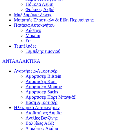
Πόμολα Λεβιέ
Φούσκες Λεβιέ
Μαξιλαράκια Ζώνης
Μετρητής Ελαστικών & Είδη Περιποίησης
Πατάκια Αυτοκινήτου
Λάστιχο
Μοκέτα
Σετ
Τεμπέληδες
Τεμπέλης τιμονιού
ΑΝΤΑΛΛΑΚΤΙΚΑ
Αναρτήσεις-Αμορτισέρ
Αμορτισέρ Bilstein
Αμορτισέρ Koni
Αμορτισέρ Monroe
Αμορτισέρ Sachs
Αμορτισέρ Πορτ Μπαγκάζ
Βάση Αμορτισέρ
Ηλεκτρικά Αυτοκινήτων
Αισθητήρες Λάμδα
Αντλίες Βενζίνης
Βαλβίδες AGR
Διακόπτες Αλάρμ