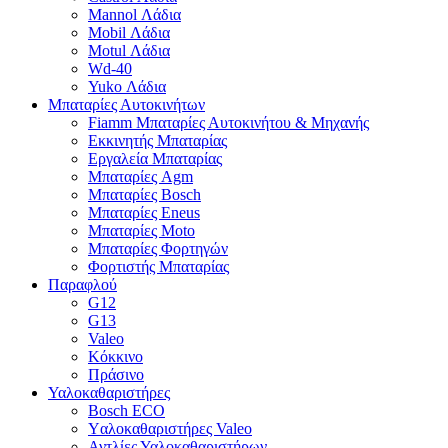
Mannol Λάδια
Mobil Λάδια
Motul Λάδια
Wd-40
Yuko Λάδια
Μπαταρίες Αυτοκινήτων
Fiamm Μπαταρίες Αυτοκινήτου & Μηχανής
Εκκινητής Μπαταρίας
Εργαλεία Μπαταρίας
Μπαταρίες Agm
Μπαταρίες Bosch
Μπαταρίες Eneus
Μπαταρίες Moto
Μπαταρίες Φορτηγών
Φορτιστής Μπαταρίας
Παραφλού
G12
G13
Valeo
Κόκκινο
Πράσινο
Υαλοκαθαριστήρες
Bosch ECO
Yαλοκαθαριστήρες Valeo
Αντλίες Υαλοκαθαριστήρων