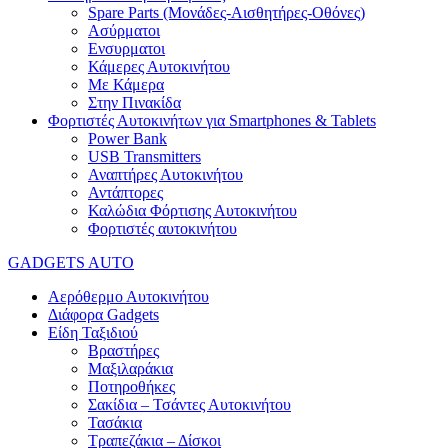
Spare Parts (Mονάδες-Αισθητήρες-Οθόνες)
Ασύρματοι
Ενσυρματοι
Κάμερες Αυτοκινήτου
Με Κάμερα
Στην Πινακίδα
Φορτιστές Αυτοκινήτων για Smartphones & Tablets
Power Bank
USB Transmitters
Αναπτήρες Αυτοκινήτου
Αντάπτορες
Καλώδια Φόρτισης Αυτοκινήτου
Φορτιστές αυτοκινήτου
GADGETS AUTO
Αερόθερμο Αυτοκινήτου
Διάφορα Gadgets
Είδη Ταξιδιού
Βραστήρες
Μαξιλαράκια
Ποτηροθήκες
Σακίδια – Τσάντες Αυτοκινήτου
Τασάκια
Τραπεζάκια – Δίσκοι