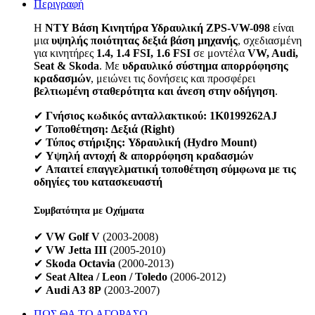
Περιγραφή
Η
NTY Βάση Κινητήρα Υδραυλική ZPS-VW-098
είναι
μια
υψηλής ποιότητας δεξιά βάση μηχανής
, σχεδιασμένη
για κινητήρες
1.4, 1.4 FSI, 1.6 FSI
σε μοντέλα
VW, Audi,
Seat & Skoda
. Με
υδραυλικό σύστημα απορρόφησης
κραδασμών
, μειώνει τις δονήσεις και προσφέρει
βελτιωμένη σταθερότητα και άνεση στην οδήγηση
.
✔
Γνήσιος κωδικός ανταλλακτικού:
1K0199262AJ
✔
Τοποθέτηση:
Δεξιά (Right)
✔
Τύπος στήριξης:
Υδραυλική (Hydro Mount)
✔
Υψηλή αντοχή & απορρόφηση κραδασμών
✔
Απαιτεί επαγγελματική τοποθέτηση σύμφωνα με τις
οδηγίες του κατασκευαστή
Συμβατότητα με Οχήματα
✔
VW Golf V
(2003-2008)
✔
VW Jetta III
(2005-2010)
✔
Skoda Octavia
(2000-2013)
✔
Seat Altea / Leon / Toledo
(2006-2012)
✔
Audi A3 8P
(2003-2007)
ΠΩΣ ΘΑ ΤΟ ΑΓΟΡΑΣΩ