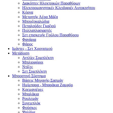
Διακόπτες Ηλεκτρικών Παραθύρων
Ηλεκτρομαγνητικές Κλειδαριές Αυτοκινήτου
Κόρνα
Μετρητής Αέρα Μάζα
Μπουζοκαλώδια
Πεταλούδες Γκαζιού
Πολλαπλασιαστές
Σετ επισκευής Γρύλου Παραθύρου
Φανάρια
Φάρος
Ιμάντες - Σετ Χρονισμού
Μετάδοση
Αντλίες Συμπλέκτη
Μπιλιοφόροι
Ντίζες
Σετ Συμπλέκτη
Μπροστινό Σύστημα
Βάσεις Μηχανής-Σασμάν
Ημίμπαρα - Μπαράκια Ζαμφόρ
Κρεμαγιέρες
Μπαλάκια
Ρουλεμάν
Συνεμπλόκ
Φούσκες
Ψαλίδια