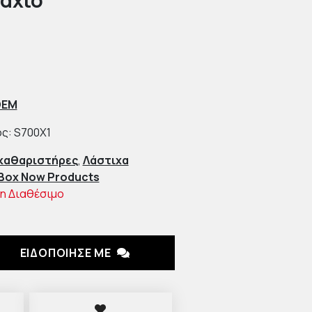
άχιο
OEM
ς: S700X1
καθαριστήρες
,
Λάστιχα
Box Now Products
η Διαθέσιμο
ΕΙΔΟΠΟΙΗΣΕ ΜΕ