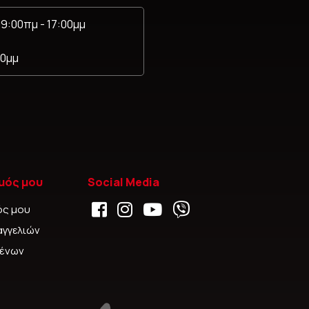
9:00πμ - 17:00μμ
00μμ
μός μου
Social Media
ός μου
αγγελιών
μένων