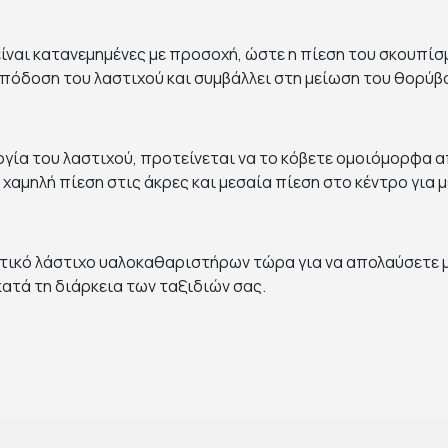
είναι κατανεμημένες με προσοχή, ώστε η πίεση του σκουπίσ
 απόδοση του λαστιχού και συμβάλλει στη μείωση του θορύβ
ργία του λαστιχού, προτείνεται να το κόβετε ομοιόμορφα α
 χαμηλή πίεση στις άκρες και μεσαία πίεση στο κέντρο για
τικό λάστιχο υαλοκαθαριστήρων τώρα για να απολαύσετε μ
ατά τη διάρκεια των ταξιδιών σας.