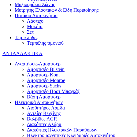
Μαξιλαράκια Ζώνης
Μετρητής Ελαστικών & Είδη Περιποίησης
Πατάκια Αυτοκινήτου
Λάστιχο
Μοκέτα
Σετ
Τεμπέληδες
Τεμπέλης τιμονιού
ΑΝΤΑΛΛΑΚΤΙΚΑ
Αναρτήσεις-Αμορτισέρ
Αμορτισέρ Bilstein
Αμορτισέρ Koni
Αμορτισέρ Monroe
Αμορτισέρ Sachs
Αμορτισέρ Πορτ Μπαγκάζ
Βάση Αμορτισέρ
Ηλεκτρικά Αυτοκινήτων
Αισθητήρες Λάμδα
Αντλίες Βενζίνης
Βαλβίδες AGR
Διακόπτες Αλάρμ
Διακόπτες Ηλεκτρικών Παραθύρων
Ηλεκτρομαγνητικές Κλειδαριές Αυτοκινήτου