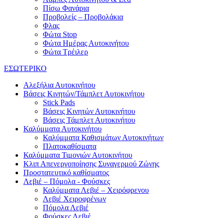
Πίσω Φανάρια
Προβολείς – Προβολάκια
Φλας
Φώτα Stop
Φώτα Ημέρας Αυτοκινήτου
Φώτα Τρέιλερ
ΕΣΩΤΕΡΙΚΟ
Αλεξήλια Αυτοκινήτου
Βάσεις Κινητών/Τάμπλετ Αυτοκινήτου
Stick Pads
Βάσεις Κινητών Αυτοκινήτου
Βάσεις Τάμπλετ Αυτοκινήτου
Καλύμματα Αυτοκινήτου
Καλύμματα Καθισμάτων Αυτοκινήτων
Πλατοκαθίσματα
Καλύμματα Τιμονιών Αυτοκινήτου
Κλιπ Απενεργοποίησης Συναγερμού Ζώνης
Προστατευτικό καθίσματος
Λεβιέ – Πόμολα - Φούσκες
Καλύμματα Λεβιέ – Χειρόφρενου
Λεβιέ Χειροφρένων
Πόμολα Λεβιέ
Φούσκες Λεβιέ