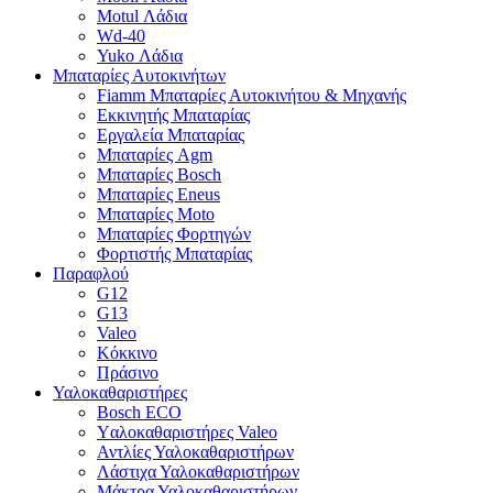
Motul Λάδια
Wd-40
Yuko Λάδια
Μπαταρίες Αυτοκινήτων
Fiamm Μπαταρίες Αυτοκινήτου & Μηχανής
Εκκινητής Μπαταρίας
Εργαλεία Μπαταρίας
Μπαταρίες Agm
Μπαταρίες Bosch
Μπαταρίες Eneus
Μπαταρίες Moto
Μπαταρίες Φορτηγών
Φορτιστής Μπαταρίας
Παραφλού
G12
G13
Valeo
Κόκκινο
Πράσινο
Υαλοκαθαριστήρες
Bosch ECO
Yαλοκαθαριστήρες Valeo
Αντλίες Υαλοκαθαριστήρων
Λάστιχα Υαλοκαθαριστήρων
Μάκτρα Υαλοκαθαριστήρων