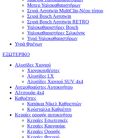
Μοτερ Υαλοκαθαριστήρων
Σειρά Aerotwin MultiClip-Νέου τύπου
Σειρά Bosch Aerotwin
Σειρά Bosch Aerotwin RETRO
Υαλοκαθαριστήρες Bosch
Υαλοκαθαριστήρες Σιλικόνης
Υγρό Υαλοκαθαριστήρων
Υγρά Φρένων
ΕΞΩΤΕΡΙΚΟ
Αλυσίδες Χιονιού
Χιονοκουβέρτες
Αλυσίδες I.X
Αλυσίδες Χιονιού SUV 4x4
Ανεμοθραύστες Αυτοκινήτου
Αξεσουάρ 4x4
Καθρέπτες
Καπάκια Νίκελ Καθρεπτών
Κρύσταλλα Καθρέπτη
Κεραίες οροφής αυτοκινήτου
Κεραίες Εσωτερικές
Κεραίες Καρχαρίας
Κεραίες Οροφής
Κεραίες Φτερού