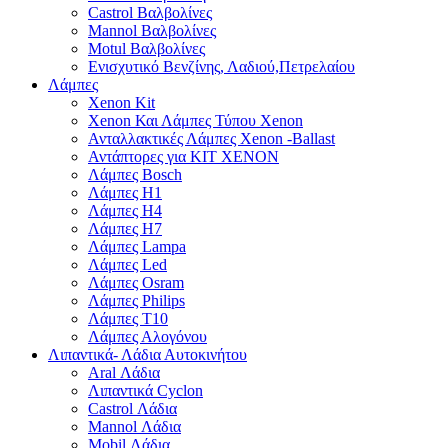
Castrol Βαλβολίνες
Mannol Βαλβολίνες
Motul Βαλβολίνες
Ενισχυτικό Βενζίνης, Λαδιού,Πετρελαίου
Λάμπες
Xenon Kit
Xenon Και Λάμπες Τύπου Xenon
Ανταλλακτικές Λάμπες Xenon -Ballast
Αντάπτορες για ΚΙΤ ΧΕΝΟΝ
Λάμπες Bosch
Λάμπες H1
Λάμπες H4
Λάμπες H7
Λάμπες Lampa
Λάμπες Led
Λάμπες Osram
Λάμπες Philips
Λάμπες T10
Λάμπες Αλογόνου
Λιπαντικά- Λάδια Αυτοκινήτου
Aral Λάδια
Λιπαντικά Cyclon
Castrol Λάδια
Mannol Λάδια
Mobil Λάδια