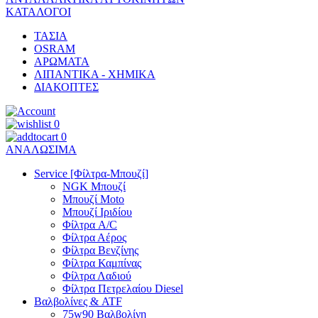
ΚΑΤΑΛΟΓΟΙ
ΤΑΣΙΑ
OSRAM
ΑΡΩΜΑΤΑ
ΛΙΠΑΝΤΙΚΑ - ΧΗΜΙΚΑ
ΔΙΑΚΟΠΤΕΣ
0
0
ΑΝΑΛΩΣΙΜΑ
Service [Φίλτρα-Μπουζί]
NGK Μπουζί
Μπουζί Moto
Μπουζί Ιριδίου
Φίλτρα A/C
Φίλτρα Αέρος
Φίλτρα Βενζίνης
Φίλτρα Καμπίνας
Φίλτρα Λαδιού
Φίλτρα Πετρελαίου Diesel
Βαλβολίνες & ATF
75w90 Βαλβολίνη