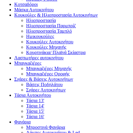
Κοτσαδόροι
Μάσκα Αυτοκινήτου
Κουκούλες & Ηλιοπροστασία Αυτοκινήτων
Ηλιοπροστασία
Ηλιοπροστασία Παρμπρίζ
Ηλιοπροστασία Ταμπλό
Ημικουκούλες
Κουκούλες Αυτοκινήτου
Κουκούλες Μηχανής
Κουρτινάκια/ Πλαϊνά Σκίαστρα
Λασπωτήρες αυτοκινήτου
Μπαγκαζιέρες
Μπαγκαζιέρες Μηχανής
Μπαγκαζιέρες Οροφής
Σχάρες & Βάσεις Αυτοκινήτων
Βάσεις Ποδηλάτου
Σχάρες Αυτοκινήτων
Τάσια Αυτοκινήτου
Τάσια 13'
Τάσια 14'
Τάσια 15'
Τάσια 16'
Φανάρια
Μπροστινά Φανάρια
Λάμπες Αυτοκινήτου & Led