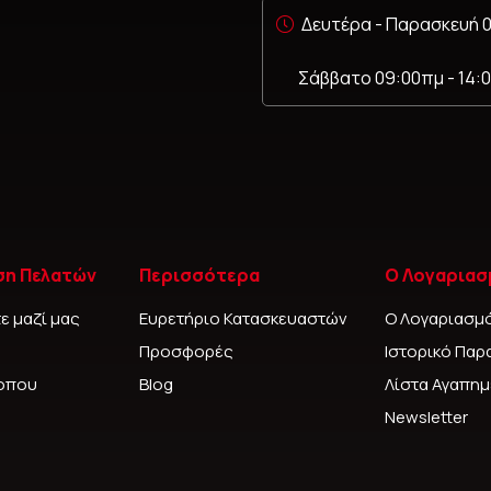
Δευτέρα - Παρασκευή 0
Σάββατο 09:00πμ - 14:
ση Πελατών
Περισσότερα
Ο Λογαριασ
ε μαζί μας
Ευρετήριο Κατασκευαστών
Ο Λογαριασμ
Προσφορές
Ιστορικό Παρ
τοπου
Blog
Λίστα Αγαπη
Newsletter