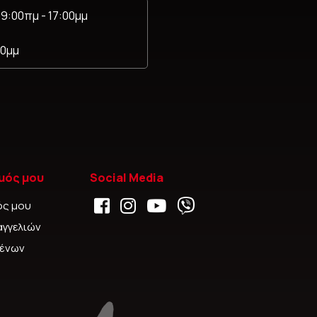
9:00πμ - 17:00μμ
00μμ
μός μου
Social Media
ός μου
αγγελιών
μένων