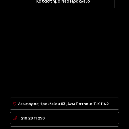
Κατάστημα Νέο Ηράκλειο
OPEL:
13297813, 136044
NTY:
EZC-PL-067A
Λεωφόρος Ηρακλείου 63 ,Ανω Πατήσια Τ.Κ 1142
210 29 11 250