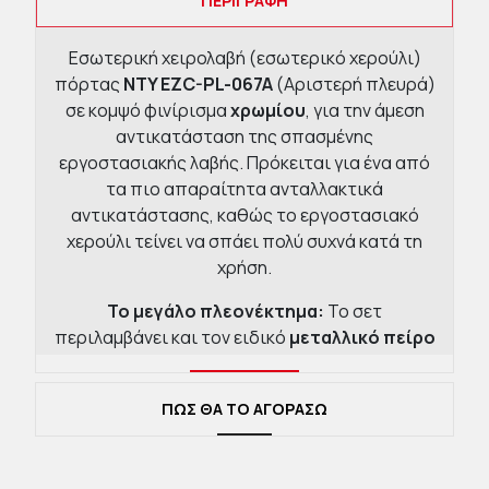
ΠΕΡΙΓΡΑΦΉ
Εσωτερική χειρολαβή (εσωτερικό χερούλι)
πόρτας
NTY EZC-PL-067A
(Αριστερή πλευρά)
σε κομψό φινίρισμα
χρωμίου
, για την άμεση
αντικατάσταση της σπασμένης
εργοστασιακής λαβής. Πρόκειται για ένα από
τα πιο απαραίτητα ανταλλακτικά
αντικατάστασης, καθώς το εργοστασιακό
χερούλι τείνει να σπάει πολύ συχνά κατά τη
χρήση.
Το μεγάλο πλεονέκτημα:
Το σετ
περιλαμβάνει και τον ειδικό
μεταλλικό πείρο
σύνδεσης (ασφάλεια/bolec)
που ενώνει τη
χειρολαβή με το συρματόσχοινο (ντίζα) της
ΠΩΣ ΘΑ ΤΟ ΑΓΟΡΑΣΩ
κλειδαριάς, προσφέροντας μια ολοκληρωμένη
λύση επισκευής.
Βασικά Χαρακτηριστικά: