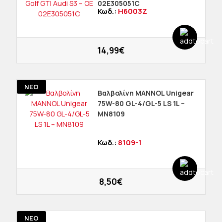
02E305051C
Κωδ.:
H6003Z
14,99€
ΝΕΟ
Βαλβολίνη MANNOL Unigear
75W-80 GL-4/GL-5 LS 1L –
MN8109
Κωδ.:
8109-1
8,50€
ΝΕΟ