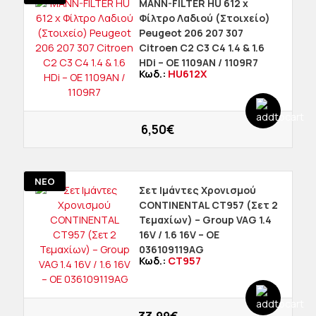
MANN-FILTER HU 612 x
Φίλτρο Λαδιού (Στοιχείο)
Peugeot 206 207 307
Citroen C2 C3 C4 1.4 & 1.6
HDi – OE 1109AN / 1109R7
Κωδ.:
HU612X
6,50€
ΝΕΟ
Σετ Ιμάντες Χρονισμού
CONTINENTAL CT957 (Σετ 2
Τεμαχίων) – Group VAG 1.4
16V / 1.6 16V – OE
036109119AG
Κωδ.:
CT957