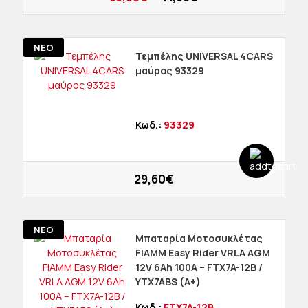
ΝΕΟ
Τεμπέλης UNIVERSAL 4CARS
μαύρος 93329
Κωδ.:
93329
29,60€
ΝΕΟ
Μπαταρία Μοτοσυκλέτας
FIAMM Easy Rider VRLA AGM
12V 6Ah 100A – FTX7A-12B /
YTX7ABS (Α+)
Κωδ.:
FTX7A-12B