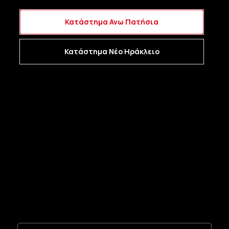
Κατάστημα Ανω Πατήσια
Κατάστημα Νέο Ηράκλειο