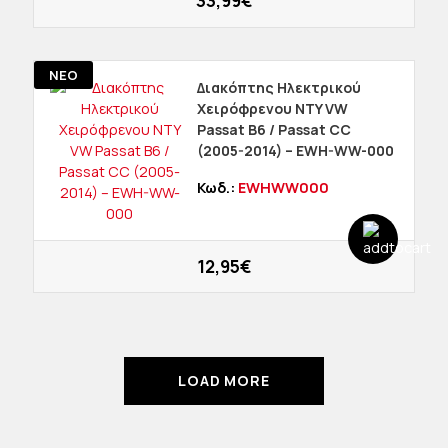
33,99€
ΝΕΟ
Διακόπτης Ηλεκτρικού
Χειρόφρενου NTY VW
Passat B6 / Passat CC
(2005-2014) – EWH-WW-000
Κωδ.:
EWHWW000
12,95€
LOAD MORE