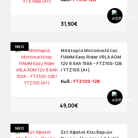
31,90€
ΝΕΟ
Μπαταρία Μοτοσυκλέτας
FIAMM Easy Rider VRLA AGM
12V 8.6Ah 150A – FTZ10S-12B
/ YTZ10S (Α+)
Κωδ.:
FTZ10S-12B
49,00€
ΝΕΟ
Σετ Αφαλοί Κλειδαριών