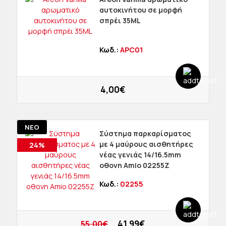
αυτοκινήτου σε μορφή
σπρέι 35ML
Κωδ.:
APC01
4,00€
ΝΕΟ
Σύστημα παρκαρίσματος
με 4 μαύρους αισθητήρες
24%
νέας γενιάς 14/16.5mm
οθονη Amio 02255Z
Κωδ.:
02255
41,99€
55,00€