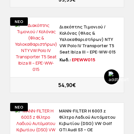
ΝΕΟ
Διακόπτης Τιμονιού /
Κολόνας (Φλας &
Υαλοκαθαριστήρων) NTY
VW Polo IV Transporter T5
Seat Ibiza III – EPE-WW-015
Κωδ.:
EPEWW015
54,90€
ΝΕΟ
MANN-FILTER H 6003 z
Φίλτρο Λαδιού Αυτόματου
Κιβωτίου (DSG) VW Golf
GTI Audi S3 – OE