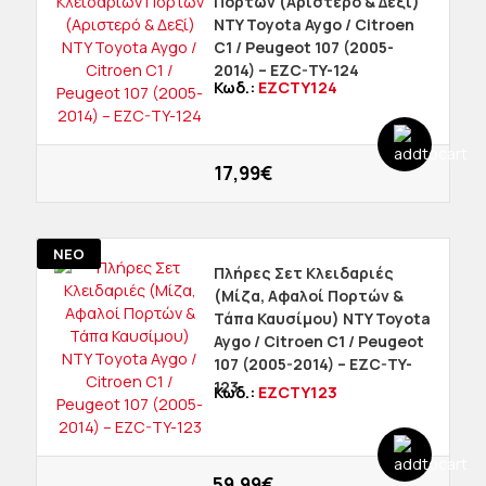
Πορτών (Αριστερό & Δεξί)
NTY Toyota Aygo / Citroen
C1 / Peugeot 107 (2005-
2014) – EZC-TY-124
Κωδ.:
EZCTY124
17,99€
ΝΕΟ
Πλήρες Σετ Κλειδαριές
(Μίζα, Αφαλοί Πορτών &
Τάπα Καυσίμου) NTY Toyota
Aygo / Citroen C1 / Peugeot
107 (2005-2014) – EZC-TY-
123
Κωδ.:
EZCTY123
59,99€